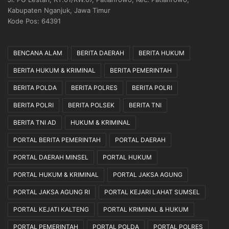
S
n
Kabupaten Nganjuk, Jawa Timur
t
B
Kode Pos: 64391
u
o
d
n
i
e
BENCANA ALAM
BERITA DAERAH
BERITA HUKUM
K
k
BERITA HUKUM & KRIMINAL
BERITA PEMERINTAH
e
M
p
a
BERITA POLDA
BERITA POLRES
BERITA POLRI
o
n
l
i
BERITA POLRI
BERITA POLSEK
BERITA TNI
i
a
BERITA TNI AD
HUKUM & KRIMINAL
s
D
i
u
PORTAL BERITA PEMERINTAH
PORTAL DAERAH
a
k
PORTAL DAERAH MINSEL
PORTAL HUKUM
n
u
n
PORTAL HUKUM & KRIMINAL
PORTAL JAKSA AGUNG
g
P
PORTAL JAKSA AGUNG RI
PORTAL KEJARI LAHAT SUMSEL
e
PORTAL KEJATI KALTENG
PORTAL KRIMINAL & HUKUM
r
s
PORTAL PEMERINTAH
PORTAL POLDA
PORTAL POLRES