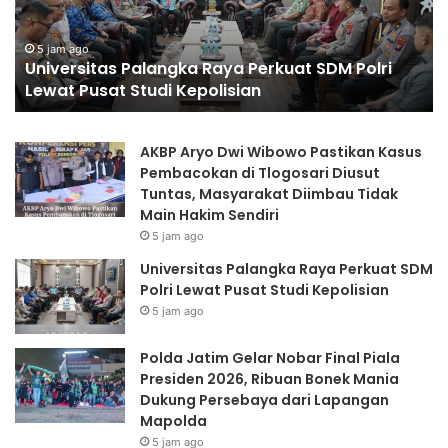
r
J
:
s
a
i
t
5 jam ago
Universitas Palangka Raya Perkuat SDM Polri
t
i
Lewat Pusat Studi Kepolisian
a
m
s
G
P
e
AKBP Aryo Dwi Wibowo Pastikan Kasus
a
l
Pembacokan di Tlogosari Diusut
l
a
Tuntas, Masyarakat Diimbau Tidak
a
r
Main Hakim Sendiri
n
N
5 jam ago
g
o
k
b
Universitas Palangka Raya Perkuat SDM
a
a
Polri Lewat Pusat Studi Kepolisian
R
r
5 jam ago
a
F
y
i
Polda Jatim Gelar Nobar Final Piala
a
n
Presiden 2026, Ribuan Bonek Mania
P
a
Dukung Persebaya dari Lapangan
e
l
Mapolda
r
P
5 jam ago
k
i