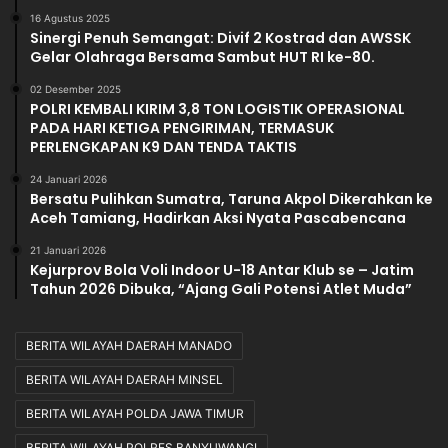
16 Agustus 2025
d
Sinergi Penuh Semangat: Divif 2 Kostrad dan AWSSK
a
Gelar Olahraga Bersama Sambut HUT RI ke-80.
02 Desember 2025
POLRI KEMBALI KIRIM 3,8 TON LOGISTIK OPERASIONAL
PADA HARI KETIGA PENGIRIMAN, TERMASUK
PERLENGKAPAN K9 DAN TENDA TAKTIS
24 Januari 2026
Bersatu Pulihkan Sumatra, Taruna Akpol Dikerahkan ke
Aceh Tamiang, Hadirkan Aksi Nyata Pascabencana
21 Januari 2026
Kejurprov Bola Voli Indoor U-18 Antar Klub se – Jatim
Tahun 2026 Dibuka, “Ajang Gali Potensi Atlet Muda”
BERITA WILAYAH DAERAH MANADO
BERITA WILAYAH DAERAH MINSEL
BERITA WILAYAH POLDA JAWA TIMUR
BERITA WILAYAH POLRES BANYUWANGI