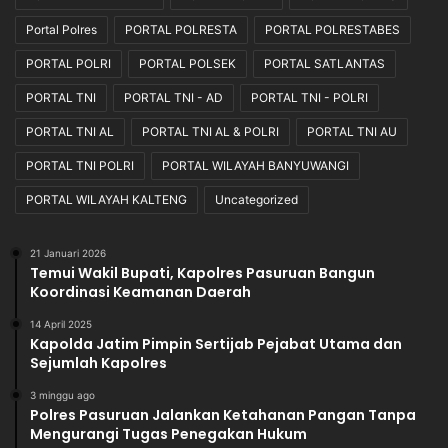
e
b
Portal Polres
PORTAL POLRESTA
PORTAL POLRESTABES
a
PORTAL POLRI
PORTAL POLSEK
PORTAL SATLANTAS
y
a
PORTAL TNI
PORTAL TNI - AD
PORTAL TNI - POLRI
d
PORTAL TNI AL
PORTAL TNI AL & POLRI
PORTAL TNI AU
a
r
PORTAL TNI POLRI
PORTAL WILAYAH BANYUWANGI
i
L
PORTAL WILAYAH KALTENG
Uncategorized
a
p
21 Januari 2026
a
Temui Wakil Bupati, Kapolres Pasuruan Bangun
n
Koordinasi Keamanan Daerah
g
a
14 April 2025
Kapolda Jatim Pimpin Sertijab Pejabat Utama dan
n
Sejumlah Kapolres
M
a
3 minggu ago
p
Polres Pasuruan Jalankan Ketahanan Pangan Tanpa
o
Mengurangi Tugas Penegakan Hukum
l