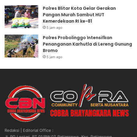
u
a
Polres Blitar Kota Gelar Gerakan
a
l
Pangan Murah Sambut HUT
t
a
Kemerdekaan RI ke-81
S
P
5 jam ago
D
r
Polres Probolinggo Intensifkan
M
e
Penanganan Karhutla di Lereng Gunung
P
s
Bromo
o
i
5 jam ago
l
d
r
e
i
n
L
2
e
0
w
2
a
6
t
,
P
R
u
i
s
b
a
u
Redaksi | Editorial Office :
t
a
Jl. PG Lestari, RT.01/RW.07, Patianrowo, Kec. Patianrowo,