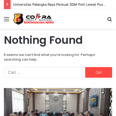
Universitas Palangka Raya Perkuat SDM Polri Lewat Pusat Studi Kepolisian
Menu
S
fo
Nothing Found
It seems we can’t find what you’re looking for. Perhaps
searching can help.
C
a
r
i
U
P
u
n
o
n
i
l
t
v
d
u
e
a
k