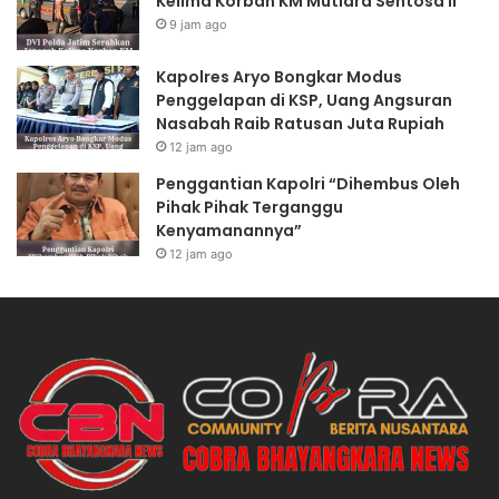
Kelima Korban KM Mutiara Sentosa II
9 jam ago
Kapolres Aryo Bongkar Modus
Penggelapan di KSP, Uang Angsuran
Nasabah Raib Ratusan Juta Rupiah
12 jam ago
Penggantian Kapolri “Dihembus Oleh
Pihak Pihak Terganggu
Kenyamanannya”
12 jam ago