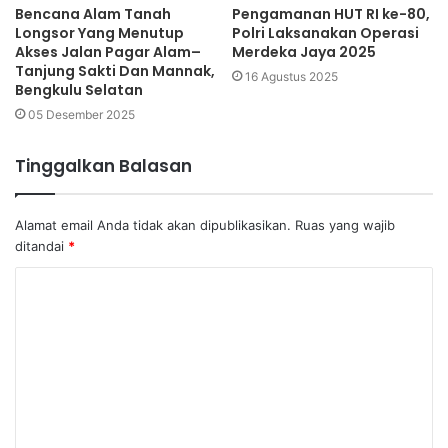
Bencana Alam Tanah
Pengamanan HUT RI ke-80,
Longsor Yang Menutup
Polri Laksanakan Operasi
Akses Jalan Pagar Alam–
Merdeka Jaya 2025
Tanjung Sakti Dan Mannak,
16 Agustus 2025
Bengkulu Selatan
05 Desember 2025
Tinggalkan Balasan
Alamat email Anda tidak akan dipublikasikan.
Ruas yang wajib
ditandai
*
K
o
m
e
n
t