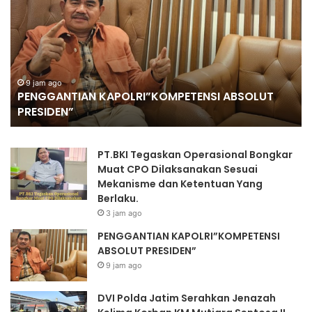
Jatim
Bo
Serahkan
M
Jenazah
Pe
Kelima
di
Korban
KS
KM
U
9 jam ago
DVI Polda Jatim Serahkan Jenazah Kelima
Mutiara
An
Korban KM Mutiara Sentosa II
Sentosa
Na
II
Ra
Ra
PT.BKI Tegaskan Operasional Bongkar
Ju
Muat CPO Dilaksanakan Sesuai
Ru
Mekanisme dan Ketentuan Yang
Berlaku.
3 jam ago
PENGGANTIAN KAPOLRI”KOMPETENSI
ABSOLUT PRESIDEN”
9 jam ago
DVI Polda Jatim Serahkan Jenazah