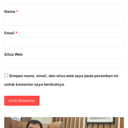
a
Nama
*
r
*
Email
*
Situs Web
Simpan nama, email, dan situs web saya pada peramban ini
untuk komentar saya berikutnya.
DVI
Ka
Polda
Ar