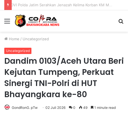
DVI Polda Jatim Serahkan Jenazah Kelima Korban KM Mutiara Sentosa II
Menu
S
fo
Home
/
Uncategorized
Uncategorized
Dandim 0103/Aceh Utara Beri
Kejutan Tumpeng, Perkuat
Sinergi TNI-Polri di HUT
Bhayangkara ke-80
GondRonG. pTw
02 Juli 2026
0
49
1 minute read