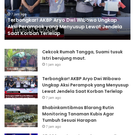
o
i
n
n
g
7 jam ago
k
Terbongkar! AKBP Aryo Dwi Wibowo Ungkap
k
a
Aksi Perampok yang Menyusup Lewat Jendela
a
m
Saat Korban Terlelap
r
t
!
i
A
b
Cekcok Rumah Tangga, Suami tusuk
K
m
Istri berujung maut.
B
a
1 jam ago
P
s
A
B
r
l
Terbongkar! AKBP Aryo Dwi Wibowo
y
a
Ungkap Aksi Perampok yang Menyusup
o
r
Lewat Jendela Saat Korban Terlelap
D
a
7 jam ago
w
n
Bhabinkamtibmas Blarang Rutin
i
g
Monitoring Tanaman Kubis Agar
W
R
Tumbuh Sesuai Harapan
i
u
7 jam ago
b
t
o
i