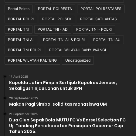
l
a
a
p
Portal Polres
PORTAL POLRESTA
PORTAL POLRESTABES
S
a
PORTAL POLRI
PORTAL POLSEK
PORTAL SATLANTAS
a
n
a
PORTAL TNI
PORTAL TNI - AD
PORTAL TNI - POLRI
t
PORTAL TNI AL
PORTAL TNI AL & POLRI
PORTAL TNI AU
K
o
PORTAL TNI POLRI
PORTAL WILAYAH BANYUWANGI
r
b
PORTAL WILAYAH KALTENG
Uncategorized
a
n
17 April 2025
T
Kapolda Jatim Pimpin Sertijab Kapolres Jember,
e
SekaligusTinjau Lahan untuk SPN
r
l
28 September 2025
Makan Pagi Simbol soliditas mahasiswa UM
e
l
21 September 2025
a
Dua Club Sepak Bola MUTU FC Vs Barsel Selection FC
p
Uji Tanding Persahabatan Persiapan Gubernur Cup
Tahun 2025.