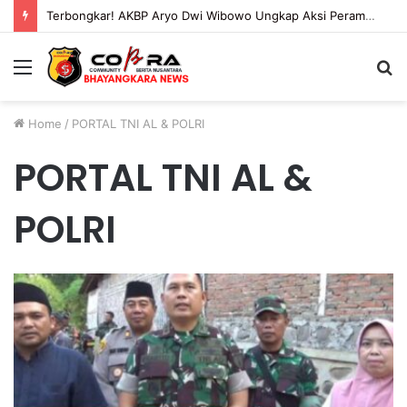
Terbongkar! AKBP Aryo Dwi Wibowo Ungkap Aksi Perampok yang Menyusup Lewat Jendela Saat Korban Terlelap
Menu
S
fo
Home
/
PORTAL TNI AL & POLRI
PORTAL TNI AL &
POLRI