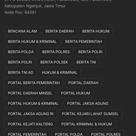
a
i
Kabupaten Nganjuk, Jawa Timur
n
s
Kode Pos: 64391
g
A
M
g
e
a
BENCANA ALAM
BERITA DAERAH
BERITA HUKUM
n
r
BERITA HUKUM & KRIMINAL
BERITA PEMERINTAH
y
T
u
u
BERITA POLDA
BERITA POLRES
BERITA POLRI
s
m
u
b
BERITA POLRI
BERITA POLSEK
BERITA TNI
p
u
BERITA TNI AD
HUKUM & KRIMINAL
L
h
e
S
PORTAL BERITA PEMERINTAH
PORTAL DAERAH
w
e
PORTAL DAERAH MINSEL
PORTAL HUKUM
a
s
t
u
PORTAL HUKUM & KRIMINAL
PORTAL JAKSA AGUNG
J
a
e
i
PORTAL JAKSA AGUNG RI
PORTAL KEJARI LAHAT SUMSEL
n
H
PORTAL KEJATI KALTENG
PORTAL KRIMINAL & HUKUM
d
a
e
r
PORTAL PEMERINTAH
PORTAL POLDA
PORTAL POLRES