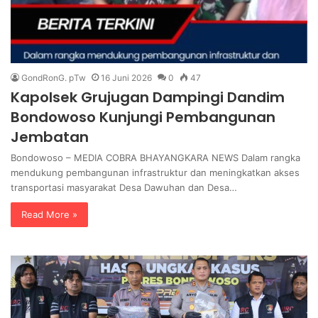
GondRonG. pTw
16 Juni 2026
0
47
Kapolsek Grujugan Dampingi Dandim
Bondowoso Kunjungi Pembangunan
Jembatan
Bondowoso – MEDIA COBRA BHAYANGKARA NEWS Dalam rangka
mendukung pembangunan infrastruktur dan meningkatkan akses
transportasi masyarakat Desa Dawuhan dan Desa…
Read More »
T
B
e
h
r
a
b
b