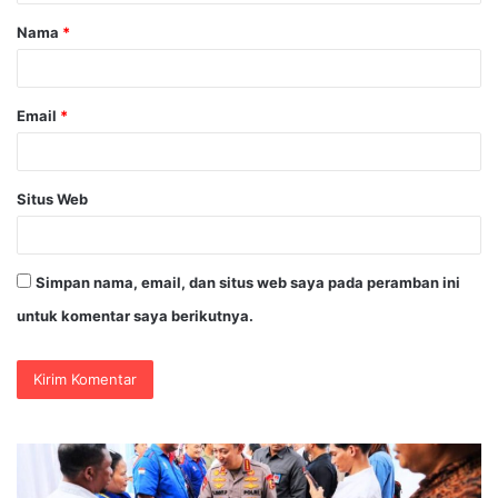
a
Nama
*
r
*
Email
*
Situs Web
Simpan nama, email, dan situs web saya pada peramban ini
untuk komentar saya berikutnya.
Polri
I
Pastikan
S