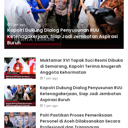
Proses
C
Pemeriksaan
C
Personel
P
di
L
Aceh
D
7 jam ago
Polri Pastikan Proses Pemeriksaan Personel di
Dilaksanakan
Di
Aceh Dilaksanakan Secara Profesional dan
Secara
k
Transparan
Profesional
M
dan
Transparan
Muktamar XVI Tapak Suci Resmi Dibuka
di Semarang, Kapolri Terima Anugerah
Anggota Kehormatan
7 jam ago
Kapolri Dukung Dialog Penyusunan RUU
Ketenagakerjaan, Siap Jadi Jembatan
Aspirasi Buruh
7 jam ago
Polri Pastikan Proses Pemeriksaan
Personel di Aceh Dilaksanakan Secara
Profesional dan Transparan