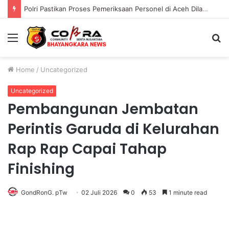
Polri Pastikan Proses Pemeriksaan Personel di Aceh Dilaksanakan Secara Profesional dan Transparan
Menu
S
fo
Home
/
Uncategorized
Uncategorized
Pembangunan Jembatan
Perintis Garuda di Kelurahan
Rap Rap Capai Tahap
Finishing
GondRonG. pTw
02 Juli 2026
0
53
1 minute read