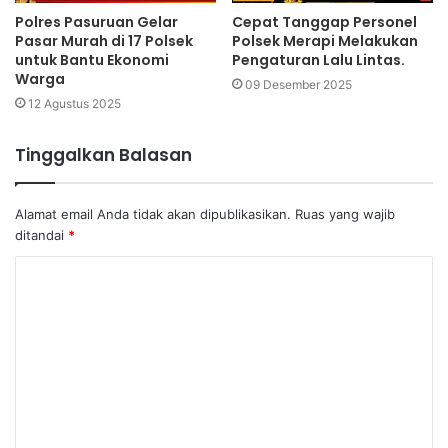
Polres Pasuruan Gelar
Cepat Tanggap Personel
Pasar Murah di 17 Polsek
Polsek Merapi Melakukan
untuk Bantu Ekonomi
Pengaturan Lalu Lintas.
Warga
09 Desember 2025
12 Agustus 2025
Tinggalkan Balasan
Alamat email Anda tidak akan dipublikasikan.
Ruas yang wajib
ditandai
*
K
o
m
e
n
t