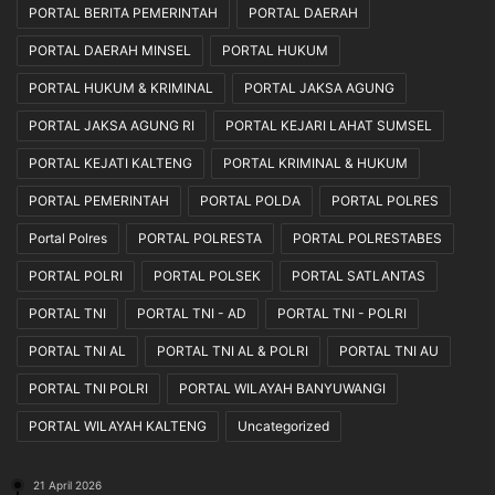
M
s
PORTAL BERITA PEMERINTAH
PORTAL DAERAH
T
t
PORTAL DAERAH MINSEL
PORTAL HUKUM
a
e
h
m
PORTAL HUKUM & KRIMINAL
PORTAL JAKSA AGUNG
u
D
n
i
PORTAL JAKSA AGUNG RI
PORTAL KEJARI LAHAT SUMSEL
K
g
PORTAL KEJATI KALTENG
PORTAL KRIMINAL & HUKUM
e
i
-
t
PORTAL PEMERINTAH
PORTAL POLDA
PORTAL POLRES
3
a
d
l
Portal Polres
PORTAL POLRESTA
PORTAL POLRESTABES
i
PORTAL POLRI
PORTAL POLSEK
PORTAL SATLANTAS
B
a
PORTAL TNI
PORTAL TNI - AD
PORTAL TNI - POLRI
r
PORTAL TNI AL
PORTAL TNI AL & POLRI
PORTAL TNI AU
s
e
PORTAL TNI POLRI
PORTAL WILAYAH BANYUWANGI
l
.
PORTAL WILAYAH KALTENG
Uncategorized
21 April 2026