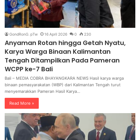
GondRonG. pTw
16 April 2026
0
230
Anyaman Rotan hingga Getah Nyatu,
Karya Warga Binaan Kalimantan
Tengah Ditampilkan Pada Pameran
WCPP ke-7 Bali
Bali – MEDIA COBRA BHAYANGKARA NEWS Hasil karya warga
binaan pemasyarakatan (WBP) dari Kalimantan Tengah turut
menyemarakkan Pameran Hasil Karya…
Read More »