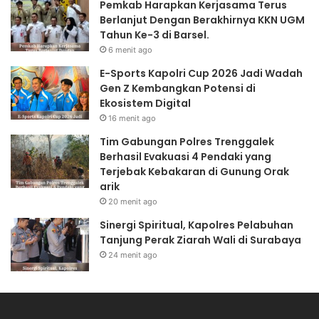
Pemkab Harapkan Kerjasama Terus
j
p
Berlanjut Dengan Berakhirnya KKN UGM
a
2
Tahun Ke-3 di Barsel.
s
0
6 menit ago
a
2
E-Sports Kapolri Cup 2026 Jadi Wadah
m
6
Gen Z Kembangkan Potensi di
a
J
Ekosistem Digital
T
a
e
d
16 menit ago
r
i
Tim Gabungan Polres Trenggalek
u
W
Berhasil Evakuasi 4 Pendaki yang
s
a
Terjebak Kebakaran di Gunung Orak
B
d
arik
e
a
20 menit ago
r
h
l
G
Sinergi Spiritual, Kapolres Pelabuhan
a
e
Tanjung Perak Ziarah Wali di Surabaya
n
n
24 menit ago
j
Z
u
K
t
e
D
m