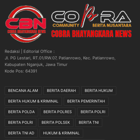
e
b
n
a
g
n
a
g
n
k
B
a
e
n
r
P
Redaksi | Editorial Office :
a
o
Jl. PG Lestari, RT.01/RW.07, Patianrowo, Kec. Patianrowo,
k
t
Kabupaten Nganjuk, Jawa Timur
h
e
Kode Pos: 64391
i
n
r
s
n
i
BENCANA ALAM
BERITA DAERAH
BERITA HUKUM
y
d
BERITA HUKUM & KRIMINAL
BERITA PEMERINTAH
a
i
K
E
BERITA POLDA
BERITA POLRES
BERITA POLRI
K
k
N
o
BERITA POLRI
BERITA POLSEK
BERITA TNI
U
s
BERITA TNI AD
HUKUM & KRIMINAL
G
i