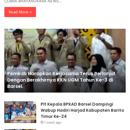
COBRA BHAYANGKARA NEWS…
Read More »
P
E
e
-
m
S
k
p
a
o
b
r
H
6 menit ago
t
Pemkab Harapkan Kerjasama Terus Berlanjut
a
s
i
Dengan Berakhirnya KKN UGM Tahun Ke-3 di
r
K
Barsel.
a
a
p
p
k
o
Plt Kepala BPKAD Barsel Dampingi
a
l
Wabup Hadiri Harjad Kabupaten Barito
n
r
Timur Ke-24
K
i
1 menit ago
e
C
r
u