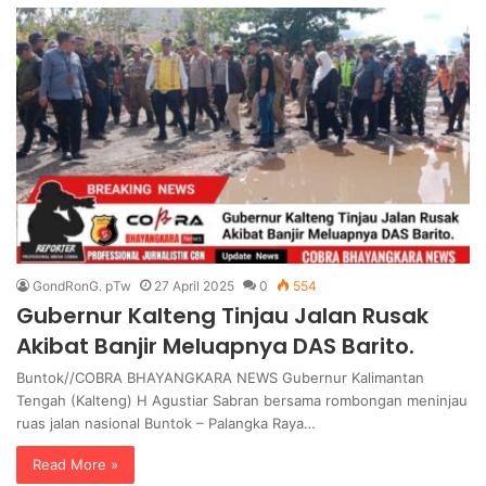
GondRonG. pTw
27 April 2025
0
554
Gubernur Kalteng Tinjau Jalan Rusak
Akibat Banjir Meluapnya DAS Barito.
Buntok//COBRA BHAYANGKARA NEWS Gubernur Kalimantan
Tengah (Kalteng) H Agustiar Sabran bersama rombongan meninjau
ruas jalan nasional Buntok – Palangka Raya…
Read More »