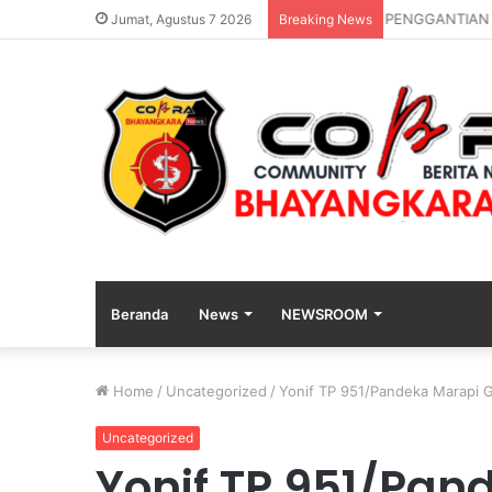
PENGGANTIAN
Jumat, Agustus 7 2026
Breaking News
Beranda
News
NEWSROOM
Home
/
Uncategorized
/
Yonif TP 951/Pandeka Marapi G
Uncategorized
Yonif TP 951/Pa