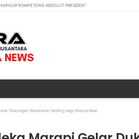
 KAPOLRI”KOMPETENSI ABSOLUT PRESIDEN”
elar Dukungan Kesehatan Keliling bagi Masyarakat.
ndeka Marapi Gelar D