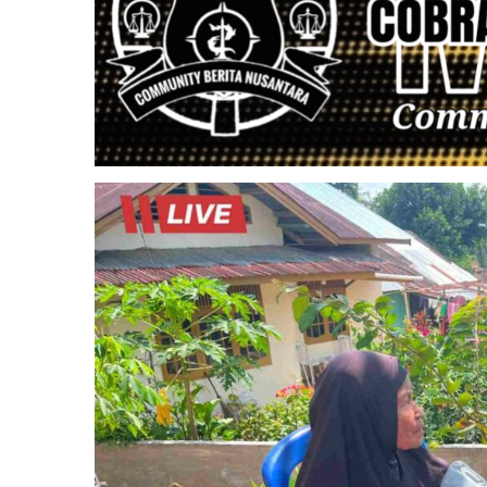
Pilkada
T.A
2023-
2024.