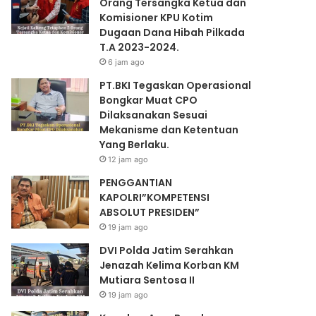
Orang Tersangka Ketua dan
Komisioner KPU Kotim
Dugaan Dana Hibah Pilkada
T.A 2023-2024.
6 jam ago
PT.BKI Tegaskan Operasional
Bongkar Muat CPO
Dilaksanakan Sesuai
Mekanisme dan Ketentuan
Yang Berlaku.
12 jam ago
PENGGANTIAN
KAPOLRI”KOMPETENSI
ABSOLUT PRESIDEN”
19 jam ago
DVI Polda Jatim Serahkan
Jenazah Kelima Korban KM
Mutiara Sentosa II
19 jam ago