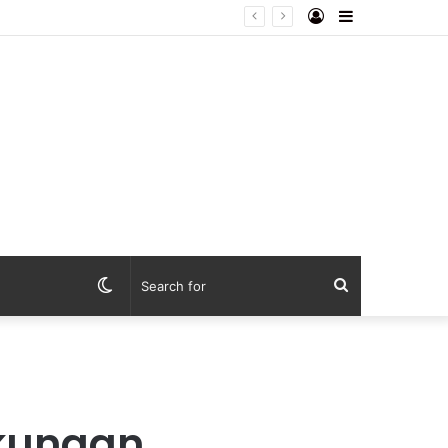
Log
Sidebar
In
Switch
Search
skin
for
ukungan