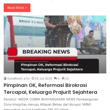
Read More »
GondRonG. pTw
06 Juli 2026
0
22
Pimpinan OK, Reformasi Birokrasi
Tercapai, Keluarga Prajurit Sejahtera
Pendiv2- MEDIA COBRA BHAYANGKARA NEWS Pembangunan
Zona Integritas menuju Wilayah Bebas dari Korupsi (WBK)
merupakan wujud komitmen TNI AD dalam…