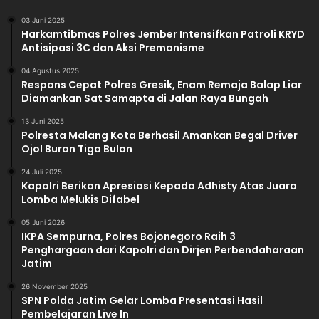
a
n
03 Juni 2025
Harkamtibmas Polres Jember Intensifkan Patroli KRYD
s
Antisipasi 3C dan Aksi Premanisme
p
a
04 Agustus 2025
r
Respons Cepat Polres Gresik, Enam Remaja Balap Liar
a
Diamankan Sat Samapta di Jalan Raya Bungah
n
13 Juni 2025
Polresta Malang Kota Berhasil Amankan Begal Driver
Ojol Buron Tiga Bulan
24 Juli 2025
Kapolri Berikan Apresiasi Kepada Adhisty Atas Juara
Lomba Melukis Difabel
05 Juni 2026
IKPA Sempurna, Polres Bojonegoro Raih 3
Penghargaan dari Kapolri dan Dirjen Perbendaharaan
Jatim
26 November 2025
SPN Polda Jatim Gelar Lomba Presentasi Hasil
Pembelajaran Live In