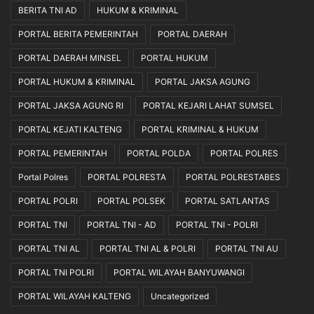
e
BERITA TNI AD
HUKUM & KRIMINAL
c
PORTAL BERITA PEMERINTAH
PORTAL DAERAH
a
r
PORTAL DAERAH MINSEL
PORTAL HUKUM
a
PORTAL HUKUM & KRIMINAL
PORTAL JAKSA AGUNG
P
r
PORTAL JAKSA AGUNG RI
PORTAL KEJARI LAHAT SUMSEL
o
f
PORTAL KEJATI KALTENG
PORTAL KRIMINAL & HUKUM
e
PORTAL PEMERINTAH
PORTAL POLDA
PORTAL POLRES
s
i
Portal Polres
PORTAL POLRESTA
PORTAL POLRESTABES
o
n
PORTAL POLRI
PORTAL POLSEK
PORTAL SATLANTAS
a
PORTAL TNI
PORTAL TNI - AD
PORTAL TNI - POLRI
l
d
PORTAL TNI AL
PORTAL TNI AL & POLRI
PORTAL TNI AU
a
PORTAL TNI POLRI
PORTAL WILAYAH BANYUWANGI
n
T
PORTAL WILAYAH KALTENG
Uncategorized
r