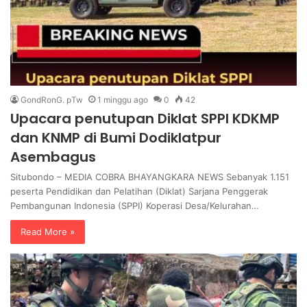
GondRonG. pTw
1 minggu ago
0
42
Upacara penutupan Diklat SPPI KDKMP
dan KNMP di Bumi Dodiklatpur
Asembagus
Situbondo – MEDIA COBRA BHAYANGKARA NEWS Sebanyak 1.151
peserta Pendidikan dan Pelatihan (Diklat) Sarjana Penggerak
Pembangunan Indonesia (SPPI) Koperasi Desa/Kelurahan…
Read More »