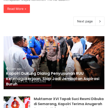
Read More »
Next page
P
o
l
r
i
P
a
2 jam ago
Polri Pastikan Proses Pemeriksaan Personel di
s
si
Aceh Dilaksanakan Secara Profesional dan
t
Transparan
i
k
a
Muktamar XVI Tapak Suci Resmi Dibuka
n
di Semarang, Kapolri Terima Anugerah
P