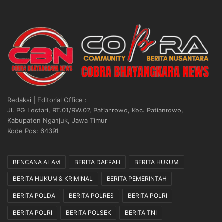
e
l
d
i
A
c
e
h
D
Redaksi | Editorial Office :
i
Jl. PG Lestari, RT.01/RW.07, Patianrowo, Kec. Patianrowo,
l
Kabupaten Nganjuk, Jawa Timur
a
Kode Pos: 64391
k
s
a
BENCANA ALAM
BERITA DAERAH
BERITA HUKUM
n
a
BERITA HUKUM & KRIMINAL
BERITA PEMERINTAH
k
BERITA POLDA
BERITA POLRES
BERITA POLRI
a
n
BERITA POLRI
BERITA POLSEK
BERITA TNI
S