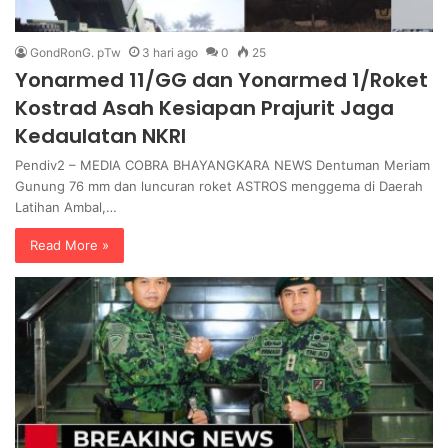
GondRonG. pTw
3 hari ago
0
25
Yonarmed 11/GG dan Yonarmed 1/Roket
Kostrad Asah Kesiapan Prajurit Jaga
Kedaulatan NKRI
Pendiv2 – MEDIA COBRA BHAYANGKARA NEWS Dentuman Meriam
Gunung 76 mm dan luncuran roket ASTROS menggema di Daerah
Latihan Ambal,…
Read More »