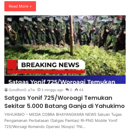
Read More »
GondRonG. pTw
3 minggu ago
0
44
Satgas Yonif 725/Woroagi Temukan
Sekitar 5.000 Batang Ganja di Yahukimo
YAHUKIMO – MEDIA COBRA BHAYANGKARA NEWS Satuan Tugas
Pengamanan Perbatasan (Satgas Pamtas) RI-PNG Mobile Yonif
725/Woroagi Komando Operasi (Koops) TNI…