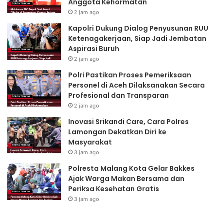
Anggota Kehormatan
r
2 jam ago
o
s
Kapolri Dukung Dialog Penyusunan RUU
e
Ketenagakerjaan, Siap Jadi Jembatan
s
Aspirasi Buruh
P
2 jam ago
e
Polri Pastikan Proses Pemeriksaan
m
Personel di Aceh Dilaksanakan Secara
e
Profesional dan Transparan
r
i
2 jam ago
k
Inovasi Srikandi Care, Cara Polres
s
Lamongan Dekatkan Diri ke
a
Masyarakat
a
3 jam ago
n
P
Polresta Malang Kota Gelar Bakkes
e
Ajak Warga Makan Bersama dan
r
Periksa Kesehatan Gratis
s
3 jam ago
o
n