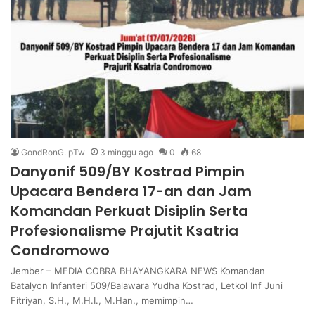
GondRonG. pTw
3 minggu ago
0
68
Danyonif 509/BY Kostrad Pimpin
Upacara Bendera 17-an dan Jam
Komandan Perkuat Disiplin Serta
Profesionalisme Prajutit Ksatria
Condromowo
Jember – MEDIA COBRA BHAYANGKARA NEWS Komandan
Batalyon Infanteri 509/Balawara Yudha Kostrad, Letkol Inf Juni
Fitriyan, S.H., M.H.I., M.Han., memimpin…