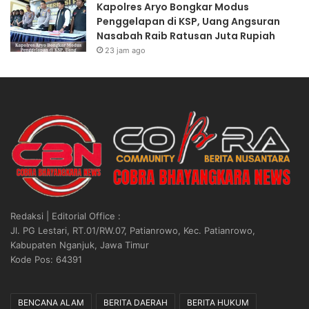
Kapolres Aryo Bongkar Modus
O
m
Penggelapan di KSP, Uang Angsuran
L
a
Nasabah Raib Ratusan Juta Rupiah
U
K
23 jam ago
T
o
P
r
R
b
E
a
S
n
I
K
D
M
E
M
N
u
”
t
i
Redaksi | Editorial Office :
a
Jl. PG Lestari, RT.01/RW.07, Patianrowo, Kec. Patianrowo,
r
Kabupaten Nganjuk, Jawa Timur
a
Kode Pos: 64391
S
e
n
BENCANA ALAM
BERITA DAERAH
BERITA HUKUM
t