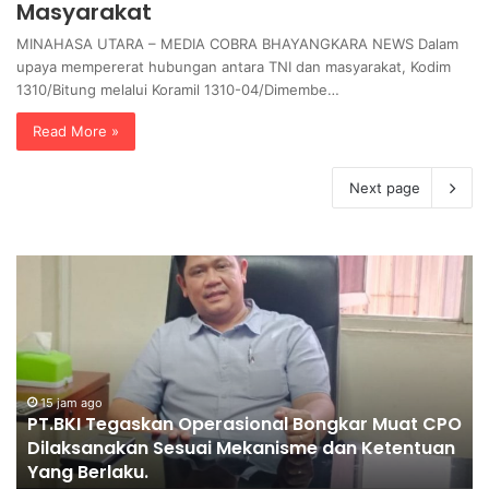
Masyarakat
MINAHASA UTARA – MEDIA COBRA BHAYANGKARA NEWS Dalam
upaya mempererat hubungan antara TNI dan masyarakat, Kodim
1310/Bitung melalui Koramil 1310-04/Dimembe…
Read More »
Next page
P
D
E
V
N
I
G
P
G
o
A
l
N
d
O
T
a
21 jam ago
PENGGANTIAN KAPOLRI”KOMPETENSI ABSOLUT
I
J
PRESIDEN”
A
a