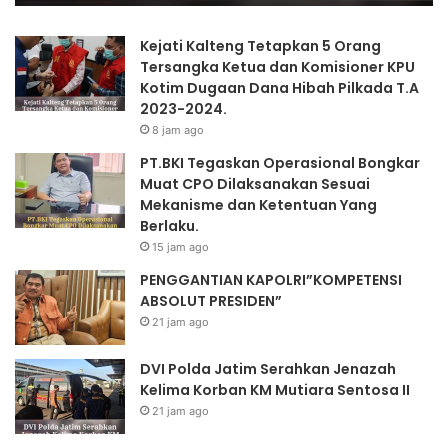
N
t
K
i
Kejati Kalteng Tetapkan 5 Orang
A
m
Tersangka Ketua dan Komisioner KPU
P
S
Kotim Dugaan Dana Hibah Pilkada T.A
O
e
2023-2024.
L
r
8 jam ago
R
a
I
h
PT.BKI Tegaskan Operasional Bongkar
”
k
Muat CPO Dilaksanakan Sesuai
K
a
Mekanisme dan Ketentuan Yang
O
n
Berlaku.
M
J
15 jam ago
P
e
PENGGANTIAN KAPOLRI”KOMPETENSI
E
n
ABSOLUT PRESIDEN”
T
a
E
z
21 jam ago
N
a
S
h
DVI Polda Jatim Serahkan Jenazah
I
K
Kelima Korban KM Mutiara Sentosa II
A
e
21 jam ago
B
l
S
i