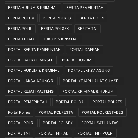
o
BERITA HUKUM & KRIMINAL
BERITA PEMERINTAH
s
a
BERITA POLDA
BERITA POLRES
BERITA POLRI
I
BERITA POLRI
BERITA POLSEK
BERITA TNI
I
BERITA TNI AD
HUKUM & KRIMINAL
PORTAL BERITA PEMERINTAH
PORTAL DAERAH
PORTAL DAERAH MINSEL
PORTAL HUKUM
PORTAL HUKUM & KRIMINAL
PORTAL JAKSA AGUNG
PORTAL JAKSA AGUNG RI
PORTAL KEJARI LAHAT SUMSEL
PORTAL KEJATI KALTENG
PORTAL KRIMINAL & HUKUM
PORTAL PEMERINTAH
PORTAL POLDA
PORTAL POLRES
Portal Polres
PORTAL POLRESTA
PORTAL POLRESTABES
PORTAL POLRI
PORTAL POLSEK
PORTAL SATLANTAS
PORTAL TNI
PORTAL TNI - AD
PORTAL TNI - POLRI