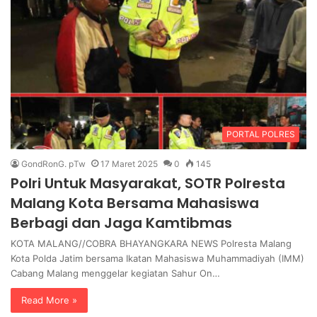
PORTAL POLRES
GondRonG. pTw
17 Maret 2025
0
145
Polri Untuk Masyarakat, SOTR Polresta
Malang Kota Bersama Mahasiswa
Berbagi dan Jaga Kamtibmas
KOTA MALANG//COBRA BHAYANGKARA NEWS Polresta Malang
Kota Polda Jatim bersama Ikatan Mahasiswa Muhammadiyah (IMM)
Cabang Malang menggelar kegiatan Sahur On…
Read More »