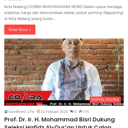
Kota Malang//COBRA BHAYANGKARA NEWS Dalam upaya menjaga
stabilitas harga dan ketersediaan bahan pokok penting (Bapokting)
di Kota Malang jelang bulan…
Read More »
PORTAL POLRES
GondRonG. pTw
22 Februari 2025
0
175
Prof. Dr. Ir. H. Mohammad Bisri Dukung
Seleksi Hafidz Al-Qur’an Untuk Calon