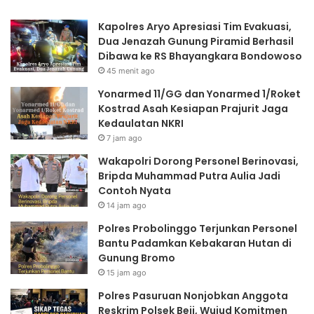
r
Kapolres Aryo Apresiasi Tim Evakuasi,
o
Dua Jenazah Gunung Piramid Berhasil
n
Dibawa ke RS Bhayangkara Bondowoso
g
45 menit ago
P
e
Yonarmed 11/GG dan Yonarmed 1/Roket
r
Kostrad Asah Kesiapan Prajurit Jaga
s
Kedaulatan NKRI
o
7 jam ago
n
Wakapolri Dorong Personel Berinovasi,
e
Bripda Muhammad Putra Aulia Jadi
l
Contoh Nyata
B
e
14 jam ago
r
Polres Probolinggo Terjunkan Personel
i
Bantu Padamkan Kebakaran Hutan di
n
Gunung Bromo
o
15 jam ago
v
a
Polres Pasuruan Nonjobkan Anggota
s
Reskrim Polsek Beji, Wujud Komitmen