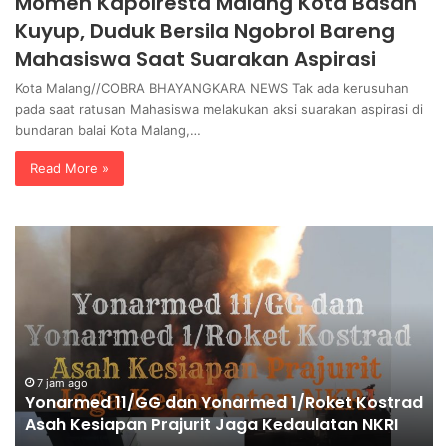
Momen Kapolresta Malang Kota Basah
Kuyup, Duduk Bersila Ngobrol Bareng
Mahasiswa Saat Suarakan Aspirasi
Kota Malang//COBRA BHAYANGKARA NEWS Tak ada kerusuhan
pada saat ratusan Mahasiswa melakukan aksi suarakan aspirasi di
bundaran balai Kota Malang,…
Read More »
W
a
k
a
p
o
l
r
14 jam ago
Kostrad
Wakapolri Dorong Personel Berinovasi, Brip
i
 NKRI
Muhammad Putra Aulia Jadi Contoh Nyata
D
o