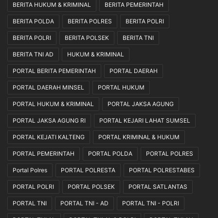
A
BERITA HUKUM & KRIMINAL
BERITA PEMERINTAH
u
BERITA POLDA
BERITA POLRES
BERITA POLRI
l
i
BERITA POLRI
BERITA POLSEK
BERITA TNI
a
J
BERITA TNI AD
HUKUM & KRIMINAL
a
PORTAL BERITA PEMERINTAH
PORTAL DAERAH
d
i
PORTAL DAERAH MINSEL
PORTAL HUKUM
C
PORTAL HUKUM & KRIMINAL
PORTAL JAKSA AGUNG
o
n
PORTAL JAKSA AGUNG RI
PORTAL KEJARI LAHAT SUMSEL
t
o
PORTAL KEJATI KALTENG
PORTAL KRIMINAL & HUKUM
h
PORTAL PEMERINTAH
PORTAL POLDA
PORTAL POLRES
N
y
Portal Polres
PORTAL POLRESTA
PORTAL POLRESTABES
a
t
PORTAL POLRI
PORTAL POLSEK
PORTAL SATLANTAS
a
PORTAL TNI
PORTAL TNI - AD
PORTAL TNI - POLRI