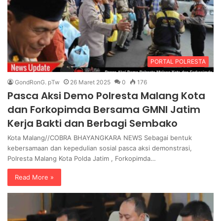
PORTAL POLRESTA
GondRonG. pTw
26 Maret 2025
0
176
Pasca Aksi Demo Polresta Malang Kota
dan Forkopimda Bersama GMNI Jatim
Kerja Bakti dan Berbagi Sembako
Kota Malang//COBRA BHAYANGKARA NEWS Sebagai bentuk
kebersamaan dan kepedulian sosial pasca aksi demonstrasi,
Polresta Malang Kota Polda Jatim , Forkopimda…
Read More »