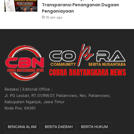
i
Transparansi Penanganan Dugaan
,
Penganiayaan
B
18 jam ago
r
i
p
d
a
M
u
h
a
m
m
Redaksi | Editorial Office :
a
Jl. PG Lestari, RT.01/RW.07, Patianrowo, Kec. Patianrowo,
d
Kabupaten Nganjuk, Jawa Timur
P
Kode Pos: 64391
u
t
r
BENCANA ALAM
BERITA DAERAH
BERITA HUKUM
a