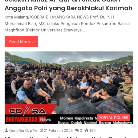
Anggota Polri yang Berakhlakul Karimah
Kota Malang//COBRA BHAYANGKARA NEWS Prof. Dr. Ir. H.
Mohammad Bisri, MS, selaku Pengasuh Pondok Pesantren Bahrul
Maghfiroh (Rektor Universitas Brawijaya…
Read More »
PORTAL POLRES
GondRonG. pTw
21 Februari 2025
0
150