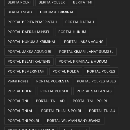
BERITA POLRI
BERITA POLSEK
BERITA TNI
M
e
BERITA TNI AD
HUKUM & KRIMINAL
k
a
PORTAL BERITA PEMERINTAH
PORTAL DAERAH
n
PORTAL DAERAH MINSEL
PORTAL HUKUM
i
s
PORTAL HUKUM & KRIMINAL
PORTAL JAKSA AGUNG
m
PORTAL JAKSA AGUNG RI
PORTAL KEJARI LAHAT SUMSEL
e
d
PORTAL KEJATI KALTENG
PORTAL KRIMINAL & HUKUM
a
n
PORTAL PEMERINTAH
PORTAL POLDA
PORTAL POLRES
K
Portal Polres
PORTAL POLRESTA
PORTAL POLRESTABES
e
t
PORTAL POLRI
PORTAL POLSEK
PORTAL SATLANTAS
e
PORTAL TNI
PORTAL TNI - AD
PORTAL TNI - POLRI
n
t
PORTAL TNI AL
PORTAL TNI AL & POLRI
PORTAL TNI AU
u
a
PORTAL TNI POLRI
PORTAL WILAYAH BANYUWANGI
n