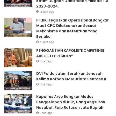
Kotim Dugaan Dana Hibah Pilkada T.A
O
O
2023-2024.
p
L
15 jam ago
e
R
r
I
PT.BKI Tegaskan Operasional Bongkar
a
”
Muat CPO Dilaksanakan Sesuai
s
K
Mekanisme dan Ketentuan Yang
i
O
Berlaku.
o
M
21 jam ago
n
P
PENGGANTIAN KAPOLRI”KOMPETENSI
a
E
ABSOLUT PRESIDEN”
l
T
B
E
1 hari ago
o
N
n
S
DVI Polda Jatim Serahkan Jenazah
g
I
Kelima Korban KM Mutiara Sentosa II
k
A
1 hari ago
a
B
r
S
Kapolres Aryo Bongkar Modus
M
O
Penggelapan di KSP, Uang Angsuran
u
L
Nasabah Raib Ratusan Juta Rupiah
a
U
1 hari ago
t
T