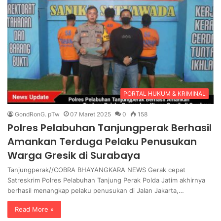
PORTAL HUKUM & KRIMINAL
GondRonG. pTw
07 Maret 2025
0
158
Polres Pelabuhan Tanjungperak Berhasil
Amankan Terduga Pelaku Penusukan
Warga Gresik di Surabaya
Tanjungperak//COBRA BHAYANGKARA NEWS Gerak cepat
Satreskrim Polres Pelabuhan Tanjung Perak Polda Jatim akhirnya
berhasil menangkap pelaku penusukan di Jalan Jakarta,…
Read More »