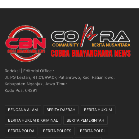
C
P
P
R
O
E
D
S
i
I
l
D
a
E
k
N
s
”
a
Redaksi | Editorial Office :
n
Jl. PG Lestari, RT.01/RW.07, Patianrowo, Kec. Patianrowo,
a
Kabupaten Nganjuk, Jawa Timur
k
Kode Pos: 64391
a
n
S
BENCANA ALAM
BERITA DAERAH
BERITA HUKUM
e
s
BERITA HUKUM & KRIMINAL
BERITA PEMERINTAH
u
a
BERITA POLDA
BERITA POLRES
BERITA POLRI
i