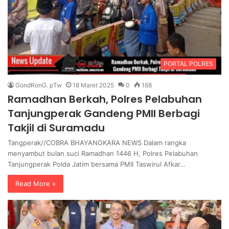
PORTAL POLRES
GondRonG. pTw
18 Maret 2025
0
168
Ramadhan Berkah, Polres Pelabuhan
Tanjungperak Gandeng PMII Berbagi
Takjil di Suramadu
Tangperak//COBRA BHAYANGKARA NEWS Dalam rangka
menyambut bulan suci Ramadhan 1446 H, Polres Pelabuhan
Tanjungperak Polda Jatim bersama PMII Taswirul Afkar…
Read More »