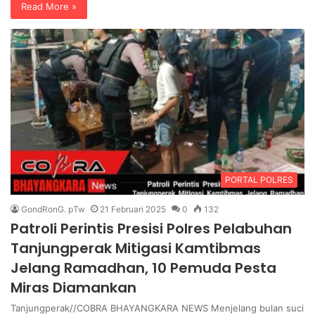
Read More »
PORTAL POLRES
GondRonG. pTw
21 Februari 2025
0
132
Patroli Perintis Presisi Polres Pelabuhan
Tanjungperak Mitigasi Kamtibmas
Jelang Ramadhan, 10 Pemuda Pesta
Miras Diamankan
Tanjungperak//COBRA BHAYANGKARA NEWS Menjelang bulan suci