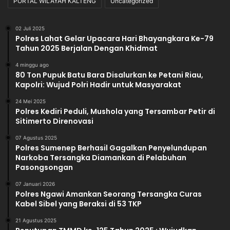
PORTAL WILAYAH KALTENG
Uncategorized
Y
a
n
02 Juli 2025
g
Polres Lahat Gelar Upacara Hari Bhayangkara Ke-79
B
Tahun 2025 Berjalan Dengan Khidmat
e
4 minggu ago
r
80 Ton Pupuk Batu Bara Disalurkan ke Petani Riau,
l
Kapolri: Wujud Polri Hadir untuk Masyarakat
a
k
24 Mei 2025
Polres Kediri Peduli, Mushola yang Tersambar Petir di
u
Sitimerto Direnovasi
.
07 Agustus 2025
Polres Sumenep Berhasil Gagalkan Penyelundupan
Narkoba Tersangka Diamankan di Pelabuhan
Pasongsongan
07 Januari 2026
Polres Ngawi Amankan Seorang Tersangka Curas
Kabel Sibel yang Beraksi di 53 TKP
21 Agustus 2025