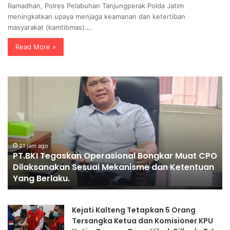
Ramadhan, Polres Pelabuhan Tanjungperak Polda Jatim
meningkatkan upaya menjaga keamanan dan ketertiban
masyarakat (kamtibmas).…
Read More »
P
P
T
E
.
N
B
G
K
G
I
A
T
21 jam ago
N
PT.BKI Tegaskan Operasional Bongkar Muat CPO
e
T
Dilaksanakan Sesuai Mekanisme dan Ketentuan
g
I
Yang Berlaku.
a
A
s
N
k
K
Kejati Kalteng Tetapkan 5 Orang
a
A
Tersangka Ketua dan Komisioner KPU
n
P