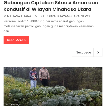
Gabungan Ciptakan Situasi Aman dan
Kondusif di Wilayah Minahasa Utara
MINAHASA UTARA – MEDIA COBRA BHAYANGKARA NEWS
Personel Kodim 1310/Bitung bersama aparat gabungan
melaksanakan patroli gabungan guna menciptakan keamanan
dan…
Read More »
Next page
3
K
5
B
.
P
9
B
3
I
6
A
A
5 jam ago
p
35.936 Anak Muda Main Bareng di Kapolri Cup
n
r