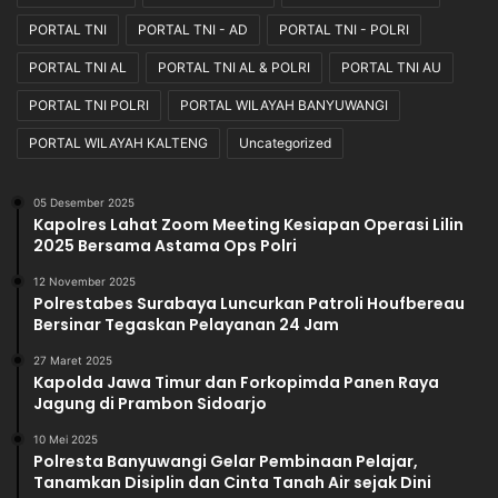
n
a
PORTAL TNI
PORTAL TNI - AD
PORTAL TNI - POLRI
,
a
J
n
PORTAL TNI AL
PORTAL TNI AL & POLRI
PORTAL TNI AU
a
PORTAL TNI POLRI
PORTAL WILAYAH BANYUWANGI
d
i
PORTAL WILAYAH KALTENG
Uncategorized
l
a
h
05 Desember 2025
Kapolres Lahat Zoom Meeting Kesiapan Operasi Lilin
T
2025 Bersama Astama Ops Polri
a
l
12 November 2025
e
Polrestabes Surabaya Luncurkan Patroli Houfbereau
n
Bersinar Tegaskan Pelayanan 24 Jam
t
27 Maret 2025
a
Kapolda Jawa Timur dan Forkopimda Panen Raya
D
Jagung di Prambon Sidoarjo
i
g
10 Mei 2025
i
Polresta Banyuwangi Gelar Pembinaan Pelajar,
Tanamkan Disiplin dan Cinta Tanah Air sejak Dini
t