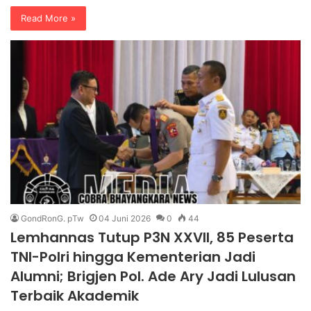
Read More »
GondRonG. pTw
04 Juni 2026
0
44
Lemhannas Tutup P3N XXVII, 85 Peserta
TNI-Polri hingga Kementerian Jadi
Alumni; Brigjen Pol. Ade Ary Jadi Lulusan
Terbaik Akademik