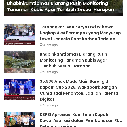
2026, Wakapolri: Jangan Cuma Jadi Penonton,
a
e
Jadilah Talenta Digital
k
s
M
i
u
a
Terbongkar! AKBP Aryo Dwi Wibowo
d
s
Ungkap Aksi Perampok yang Menyusup
a
i
Lewat Jendela Saat Korban Terlelap
M
K
4 jam ago
a
o
i
m
Bhabinkamtibmas Blarang Rutin
n
i
Monitoring Tanaman Kubis Agar
B
t
Tumbuh Sesuai Harapan
a
m
5 jam ago
r
e
35.936 Anak Muda Main Bareng di
e
n
Kapolri Cup 2026, Wakapolri: Jangan
n
K
Cuma Jadi Penonton, Jadilah Talenta
g
a
Digital
d
p
i
o
5 jam ago
K
l
KBPBI Apresiasi Komitmen Kapolri
a
r
Kawal Aspirasi dalam Pembahasan RUU
p
i
Ketenagakerjaan