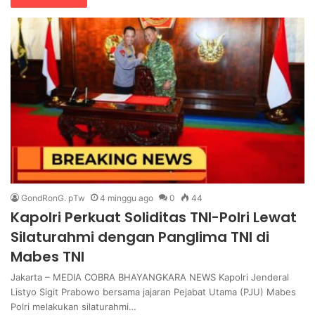
GondRonG. pTw
4 minggu ago
0
44
Kapolri Perkuat Soliditas TNI-Polri Lewat
Silaturahmi dengan Panglima TNI di
Mabes TNI
Jakarta – MEDIA COBRA BHAYANGKARA NEWS Kapolri Jenderal
Listyo Sigit Prabowo bersama jajaran Pejabat Utama (PJU) Mabes
Polri melakukan silaturahmi…