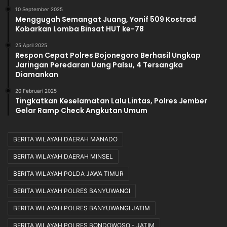
a
10 September 2025
l
Menggugah Semangat Juang, Yonif 509 Kostrad
Kobarkan Lomba Binsat HUT ke-78
25 April 2025
Respon Cepat Polres Bojonegoro Berhasil Ungkap
Jaringan Peredaran Uang Palsu, 4 Tersangka
Diamankan
20 Februari 2025
Tingkatkan Keselamatan Lalu Lintas, Polres Jember
Gelar Ramp Check Angkutan Umum
BERITA WILAYAH DAERAH MANADO
BERITA WILAYAH DAERAH MINSEL
BERITA WILAYAH POLDA JAWA TIMUR
BERITA WILAYAH POLRES BANYUWANGI
BERITA WILAYAH POLRES BANYUWANGI JATIM
BERITA WILAYAH POLRES BONDOWOSO - JATIM