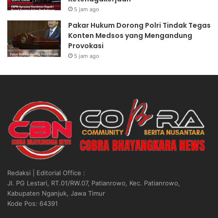
o
K
5 jam ago
l
a
r
w
Pakar Hukum Dorong Polri Tindak Tegas
i
a
Konten Medsos yang Mengandung
C
l
Provokasi
u
A
5 jam ago
p
s
2
p
0
i
2
r
6
a
,
s
W
i
a
d
k
a
a
l
p
a
Redaksi | Editorial Office :
o
m
Jl. PG Lestari, RT.01/RW.07, Patianrowo, Kec. Patianrowo,
l
P
Kabupaten Nganjuk, Jawa Timur
r
e
Kode Pos: 64391
i
m
:
b