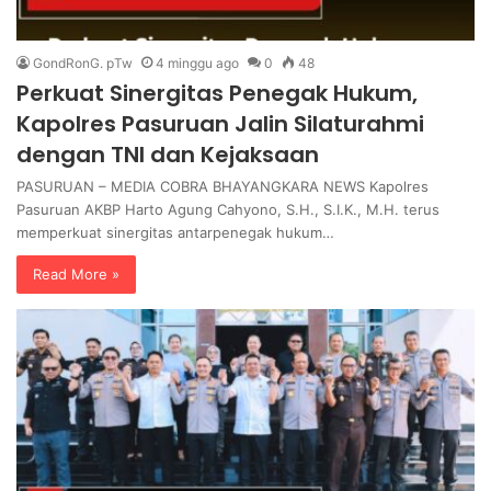
GondRonG. pTw
4 minggu ago
0
48
Perkuat Sinergitas Penegak Hukum,
Kapolres Pasuruan Jalin Silaturahmi
dengan TNI dan Kejaksaan
PASURUAN – MEDIA COBRA BHAYANGKARA NEWS Kapolres
Pasuruan AKBP Harto Agung Cahyono, S.H., S.I.K., M.H. terus
memperkuat sinergitas antarpenegak hukum…
Read More »