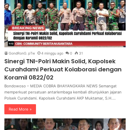
GondRonG. pTw
4 minggu ago
0
31
Sinergi TNI-Polri Makin Solid, Kapolsek
Curahdami Perkuat Kolaborasi dengan
Koramil 0822/02
Bondowoso – MEDIA COBRA BHAYANGKARA NEWS Semangat
memperkuat persatuan antarlembaga kembali ditunjukkan jajaran
Polsek Curahdami. Kapolsek Curahdami AKP Muktamar, S.H.…
Read More »