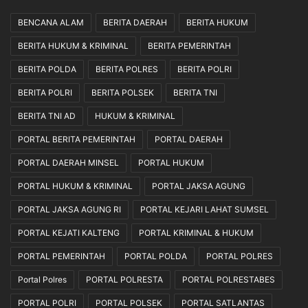
J
a
BENCANA ALAM
BERITA DAERAH
BERITA HUKUM
a
h
n
a
BERITA HUKUM & KRIMINAL
BERITA PEMERINTAH
g
s
BERITA POLDA
BERITA POLRES
BERITA POLRI
a
a
n
n
BERITA POLRI
BERITA POLSEK
BERITA TNI
C
R
u
U
BERITA TNI AD
HUKUM & KRIMINAL
m
U
PORTAL BERITA PEMERINTAH
PORTAL DAERAH
a
K
J
e
PORTAL DAERAH MINSEL
PORTAL HUKUM
a
t
PORTAL HUKUM & KRIMINAL
PORTAL JAKSA AGUNG
d
e
i
n
PORTAL JAKSA AGUNG RI
PORTAL KEJARI LAHAT SUMSEL
P
a
e
g
PORTAL KEJATI KALTENG
PORTAL KRIMINAL & HUKUM
n
a
PORTAL PEMERINTAH
PORTAL POLDA
PORTAL POLRES
o
k
n
e
Portal Polres
PORTAL POLRESTA
PORTAL POLRESTABES
t
r
o
j
PORTAL POLRI
PORTAL POLSEK
PORTAL SATLANTAS