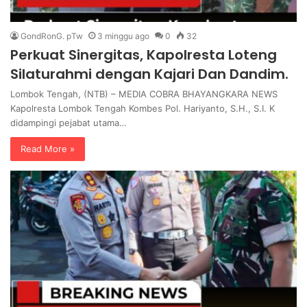
GondRonG. pTw
3 minggu ago
0
32
Perkuat Sinergitas, Kapolresta Loteng
Silaturahmi dengan Kajari Dan Dandim.‎
‎Lombok Tengah, (NTB) – MEDIA COBRA BHAYANGKARA NEWS
Kapolresta Lombok Tengah Kombes Pol. Hariyanto, S.H., S.I. K
didampingi pejabat utama…
Read More »