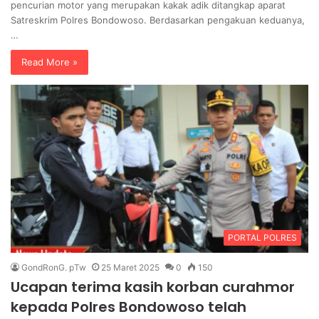
pencurian motor yang merupakan kakak adik ditangkap aparat
Satreskrim Polres Bondowoso. Berdasarkan pengakuan keduanya,
…
Read More »
PORTAL POLRES
GondRonG. pTw
25 Maret 2025
0
150
Ucapan terima kasih korban curahmor
kepada Polres Bondowoso telah