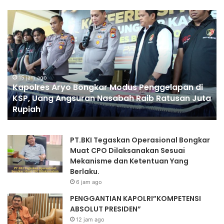
K
P
a
e
p
n
o
g
l
g
r
a
e
15 jam ago
n
Kapolres Aryo Bongkar Modus Penggelapan di
s
t
KSP, Uang Angsuran Nasabah Raib Ratusan Juta
A
i
Rupiah
r
a
y
n
o
K
PT.BKI Tegaskan Operasional Bongkar
B
a
Muat CPO Dilaksanakan Sesuai
o
p
Mekanisme dan Ketentuan Yang
n
o
Berlaku.
g
l
6 jam ago
k
r
a
i
PENGGANTIAN KAPOLRI”KOMPETENSI
r
“
ABSOLUT PRESIDEN”
M
D
12 jam ago