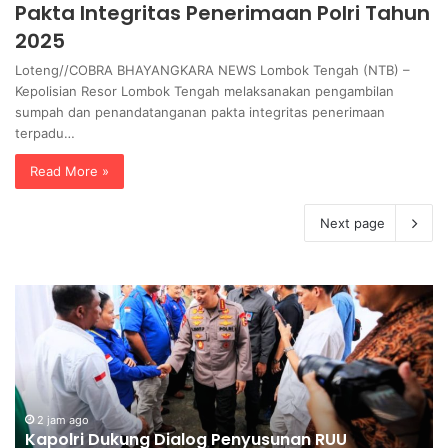
Pakta Integritas Penerimaan Polri Tahun
2025
Loteng//COBRA BHAYANGKARA NEWS Lombok Tengah (NTB) –
Kepolisian Resor Lombok Tengah melaksanakan pengambilan
sumpah dan penandatanganan pakta integritas penerimaan
terpadu…
Read More »
Next page
P
I
o
n
l
o
r
v
i
a
P
s
a
2 jam ago
i
Polri Pastikan Proses Pemeriksaan Personel di
s
S