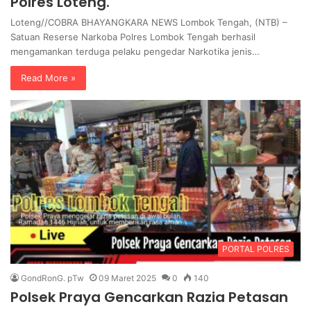
Polres Loteng.
Loteng//COBRA BHAYANGKARA NEWS Lombok Tengah, (NTB) –
Satuan Reserse Narkoba Polres Lombok Tengah berhasil
mengamankan terduga pelaku pengedar Narkotika jenis…
Read More »
PORTAL POLRES
GondRonG. pTw
09 Maret 2025
0
140
Polsek Praya Gencarkan Razia Petasan