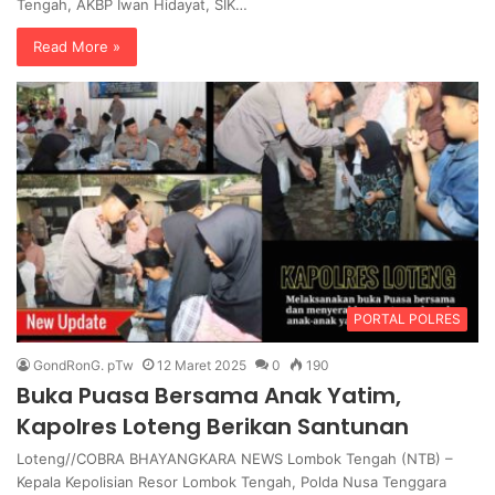
Tengah, AKBP Iwan Hidayat, SIK…
Read More »
PORTAL POLRES
GondRonG. pTw
12 Maret 2025
0
190
Buka Puasa Bersama Anak Yatim,
Kapolres Loteng Berikan Santunan
Loteng//COBRA BHAYANGKARA NEWS Lombok Tengah (NTB) –
Kepala Kepolisian Resor Lombok Tengah, Polda Nusa Tenggara