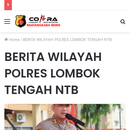
Polri Pastikan Proses Pemeriksaan Personel di Aceh Dilaksanakan Secara Profesional dan Transparan
Menu
S
fo
Home
/
BERITA WILAYAH POLRES LOMBOK TENGAH NTB
BERITA WILAYAH
POLRES LOMBOK
TENGAH NTB