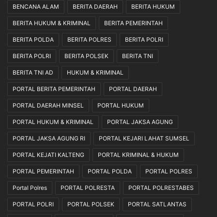
a
k
BENCANA ALAM
BERITA DAERAH
BERITA HUKUM
n
e
a
M
BERITA HUKUM & KRIMINAL
BERITA PEMERINTAH
k
a
BERITA POLDA
BERITA POLRES
BERITA POLRI
a
s
n
y
BERITA POLRI
BERITA POLSEK
BERITA TNI
S
a
e
r
BERITA TNI AD
HUKUM & KRIMINAL
c
a
PORTAL BERITA PEMERINTAH
PORTAL DAERAH
a
k
r
a
PORTAL DAERAH MINSEL
PORTAL HUKUM
a
t
PORTAL HUKUM & KRIMINAL
PORTAL JAKSA AGUNG
P
r
PORTAL JAKSA AGUNG RI
PORTAL KEJARI LAHAT SUMSEL
o
f
PORTAL KEJATI KALTENG
PORTAL KRIMINAL & HUKUM
e
PORTAL PEMERINTAH
PORTAL POLDA
PORTAL POLRES
s
i
Portal Polres
PORTAL POLRESTA
PORTAL POLRESTABES
o
n
PORTAL POLRI
PORTAL POLSEK
PORTAL SATLANTAS
a