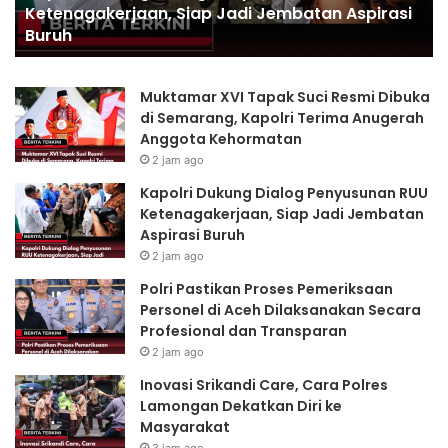
Aceh Dilaksanakan Secara Profesional dan
t
r
Transparan
i
i
k
k
a
a
Muktamar XVI Tapak Suci Resmi Dibuka
n
n
di Semarang, Kapolri Terima Anugerah
P
d
Anggota Kehormatan
r
i
2 jam ago
o
C
s
a
Kapolri Dukung Dialog Penyusunan RUU
e
r
Ketenagakerjaan, Siap Jadi Jembatan
s
e
Aspirasi Buruh
P
,
2 jam ago
e
C
Polri Pastikan Proses Pemeriksaan
m
a
Personel di Aceh Dilaksanakan Secara
e
r
Profesional dan Transparan
r
a
i
P
2 jam ago
k
o
Inovasi Srikandi Care, Cara Polres
s
l
Lamongan Dekatkan Diri ke
a
r
Masyarakat
a
e
3 jam ago