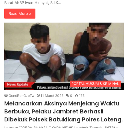
Barat AKBP Iwan Hidayat, S.I.K…
Read More »
PORTAL HUKUM & KRIMINAL
GondRonG. pTw
11 Maret 2025
0
175
Melancarkan Aksinya Menjelang Waktu
Berbuka, Pelaku Jambret Berhasil
Dibekuk Polsek Batukliang Polres Loteng.
Loteng//COBRA BHAYANGKARA NEWS Lombok Tengah, (NTB) –