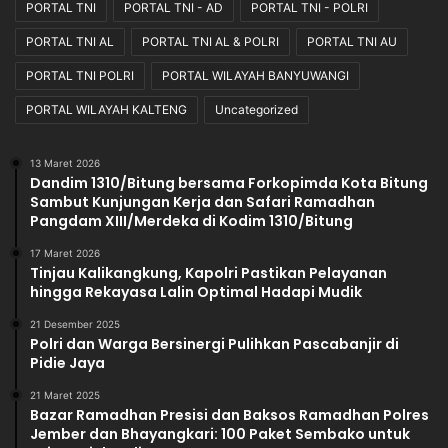
PORTAL TNI
PORTAL TNI - AD
PORTAL TNI - POLRI
l
d
PORTAL TNI AL
PORTAL TNI AL & POLRI
PORTAL TNI AU
a
PORTAL TNI POLRI
PORTAL WILAYAH BANYUWANGI
n
T
PORTAL WILAYAH KALTENG
Uncategorized
r
a
n
13 Maret 2026
Dandim 1310/Bitung bersama Forkopimda Kota Bitung
s
Sambut Kunjungan Kerja dan Safari Ramadhan
p
Pangdam XIII/Merdeka di Kodim 1310/Bitung
a
r
17 Maret 2026
a
Tinjau Kalikangkung, Kapolri Pastikan Pelayanan
n
hingga Rekayasa Lalin Optimal Hadapi Mudik
21 Desember 2025
Polri dan Warga Bersinergi Pulihkan Pascabanjir di
Pidie Jaya
21 Maret 2025
Bazar Ramadhan Presisi dan Baksos Ramadhan Polres
Jember dan Bhayangkari: 100 Paket Sembako untuk