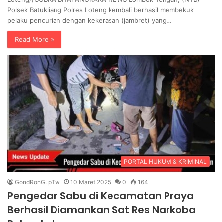
Polsek Batukliang Polres Loteng kembali berhasil membekuk
pelaku pencurian dengan kekerasan (jambret) yang…
Read More »
PORTAL HUKUM & KRIMINAL
GondRonG. pTw
10 Maret 2025
0
164
Pengedar Sabu di Kecamatan Praya
Berhasil Diamankan Sat Res Narkoba