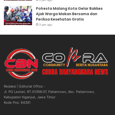
n
s
P
L
Polresta Malang Kota Gelar Bakkes
e
a
Ajak Warga Makan Bersama dan
r
m
Periksa Kesehatan Gratis
s
o
3 jam ago
o
n
n
g
e
a
l
n
d
D
i
e
A
k
c
a
e
t
h
k
D
a
Redaksi | Editorial Office :
i
n
Jl. PG Lestari, RT.01/RW.07, Patianrowo, Kec. Patianrowo,
l
D
Kabupaten Nganjuk, Jawa Timur
a
i
Kode Pos: 64391
k
r
s
i