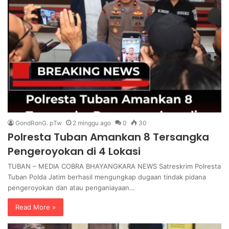
GondRonG. pTw
2 minggu ago
0
30
Polresta Tuban Amankan 8 Tersangka
Pengeroyokan di 4 Lokasi
TUBAN – MEDIA COBRA BHAYANGKARA NEWS Satreskrim Polresta
Tuban Polda Jatim berhasil mengungkap dugaan tindak pidana
pengeroyokan dan atau penganiayaan…
Read More »