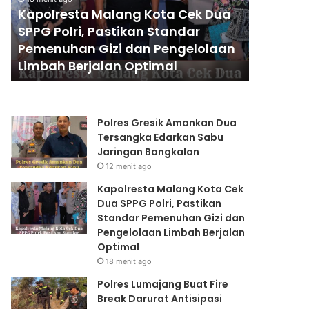
s
s
ek Dua
25 menit ago
L
i
ar
Polres Lumajang Buat Fire Break
u
K
elolaan
Darurat Antisipasi Karhutla TNBTS
m
e
Meluas
a
m
j
a
a
n
n
u
Polres Gresik Amankan Dua
g
s
Tersangka Edarkan Sabu
B
i
Jaringan Bangkalan
u
a
12 menit ago
a
a
t
n
Kapolresta Malang Kota Cek
F
P
Dua SPPG Polri, Pastikan
i
o
Standar Pemenuhan Gizi dan
r
l
Pengelolaan Limbah Berjalan
e
r
Optimal
B
e
18 menit ago
r
s
Polres Lumajang Buat Fire
e
B
Break Darurat Antisipasi
a
o