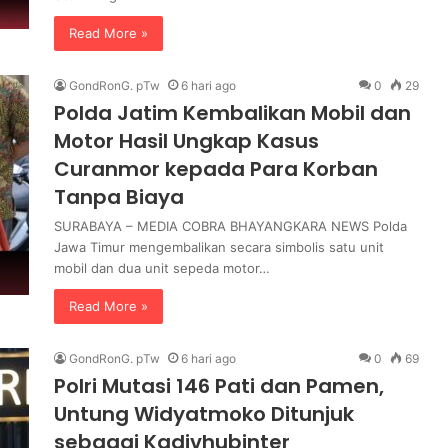
a
n
Read More »
O
p
GondRonG. pTw
6 hari ago
0
29
t
Polda Jatim Kembalikan Mobil dan
i
m
Motor Hasil Ungkap Kasus
a
Curanmor kepada Para Korban
l
Tanpa Biaya
SURABAYA – MEDIA COBRA BHAYANGKARA NEWS Polda
Jawa Timur mengembalikan secara simbolis satu unit
mobil dan dua unit sepeda motor…
Read More »
GondRonG. pTw
6 hari ago
0
69
Polri Mutasi 146 Pati dan Pamen,
Untung Widyatmoko Ditunjuk
sebagai Kadivhubinter