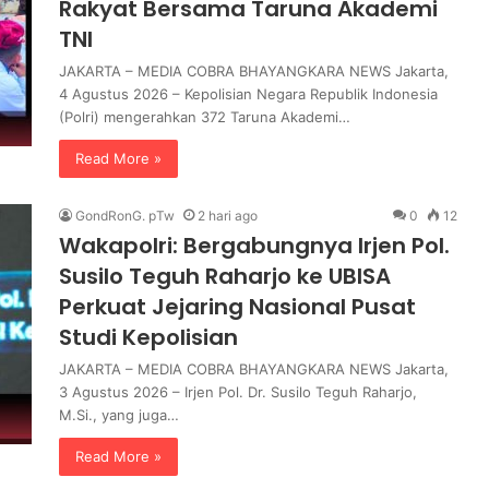
Rakyat Bersama Taruna Akademi
d
TNI
a
r
JAKARTA – MEDIA COBRA BHAYANGKARA NEWS Jakarta,
P
4 Agustus 2026 – Kepolisian Negara Republik Indonesia
e
(Polri) mengerahkan 372 Taruna Akademi…
m
Read More »
e
n
u
GondRonG. pTw
2 hari ago
0
12
h
Wakapolri: Bergabungnya Irjen Pol.
a
Susilo Teguh Raharjo ke UBISA
n
G
Perkuat Jejaring Nasional Pusat
i
Studi Kepolisian
z
i
JAKARTA – MEDIA COBRA BHAYANGKARA NEWS Jakarta,
d
3 Agustus 2026 – Irjen Pol. Dr. Susilo Teguh Raharjo,
a
M.Si., yang juga…
n
Read More »
P
e