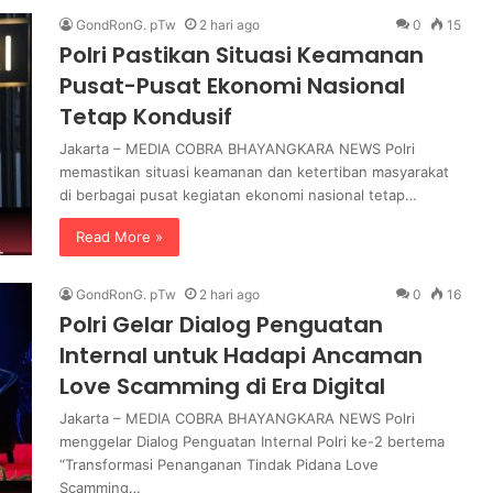
n
GondRonG. pTw
2 hari ago
0
15
g
Polri Pastikan Situasi Keamanan
e
Pusat-Pusat Ekonomi Nasional
l
o
Tetap Kondusif
l
Jakarta – MEDIA COBRA BHAYANGKARA NEWS Polri
a
memastikan situasi keamanan dan ketertiban masyarakat
a
di berbagai pusat kegiatan ekonomi nasional tetap…
n
L
Read More »
i
m
b
GondRonG. pTw
2 hari ago
0
16
a
Polri Gelar Dialog Penguatan
h
Internal untuk Hadapi Ancaman
B
Love Scamming di Era Digital
e
r
Jakarta – MEDIA COBRA BHAYANGKARA NEWS Polri
j
menggelar Dialog Penguatan Internal Polri ke-2 bertema
a
“Transformasi Penanganan Tindak Pidana Love
l
Scamming…