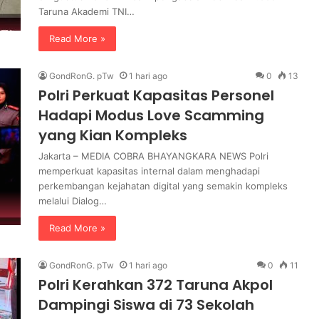
S
Taruna Akademi TNI…
P
P
Read More »
G
P
GondRonG. pTw
1 hari ago
0
13
o
Polri Perkuat Kapasitas Personel
l
r
Hadapi Modus Love Scamming
i
yang Kian Kompleks
,
P
Jakarta – MEDIA COBRA BHAYANGKARA NEWS Polri
a
memperkuat kapasitas internal dalam menghadapi
s
perkembangan kejahatan digital yang semakin kompleks
t
melalui Dialog…
i
Read More »
k
a
n
GondRonG. pTw
1 hari ago
0
11
S
Polri Kerahkan 372 Taruna Akpol
t
Dampingi Siswa di 73 Sekolah
a
n