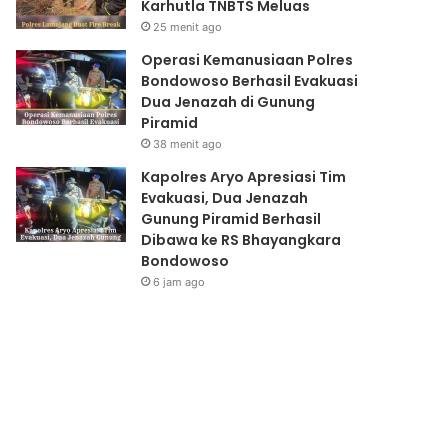
Karhutla TNBTS Meluas
k
n
D
d
25 menit ago
a
o
Operasi Kemanusiaan Polres
r
w
Bondowoso Berhasil Evakuasi
u
o
Dua Jenazah di Gunung
r
s
Piramid
a
o
38 menit ago
t
B
A
e
Kapolres Aryo Apresiasi Tim
n
r
Evakuasi, Dua Jenazah
t
h
Gunung Piramid Berhasil
i
a
Dibawa ke RS Bhayangkara
s
s
Bondowoso
i
i
6 jam ago
p
l
a
E
s
v
i
a
K
k
a
u
r
a
h
s