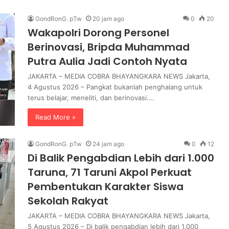
r
Kapolresta Malang Kota C
e
GondRonG. pTw
20 jam ago
0
20
Amankan Dua
SPPG Polri, Pastikan Stand
s
Wakapolri Dorong Personel
kan Sabu Jaringan
Pemenuhan Gizi dan Peng
t
Berinovasi, Bripda Muhammad
Limbah Berjalan Optimal
a
Putra Aulia Jadi Contoh Nyata
M
a
JAKARTA – MEDIA COBRA BHAYANGKARA NEWS Jakarta,
l
4 Agustus 2026 – Pangkat bukanlah penghalang untuk
a
terus belajar, meneliti, dan berinovasi.…
n
g
Read More »
K
o
GondRonG. pTw
24 jam ago
0
12
t
Di Balik Pengabdian Lebih dari 1.000
a
C
Taruna, 71 Taruni Akpol Perkuat
e
Pembentukan Karakter Siswa
k
Sekolah Rakyat
D
u
JAKARTA – MEDIA COBRA BHAYANGKARA NEWS Jakarta,
a
5 Agustus 2026 – Di balik pengabdian lebih dari 1.000