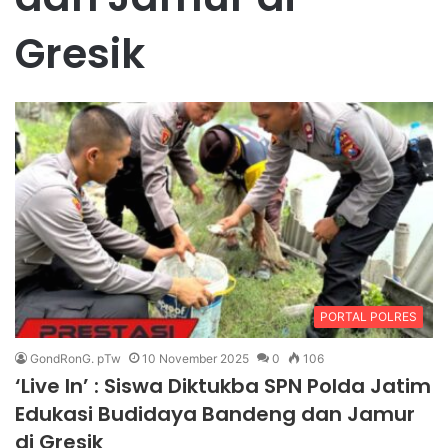
Gresik
PORTAL POLRES
GondRonG. pTw
10 November 2025
0
106
‘Live In’ : Siswa Diktukba SPN Polda Jatim
Edukasi Budidaya Bandeng dan Jamur
di Gresik