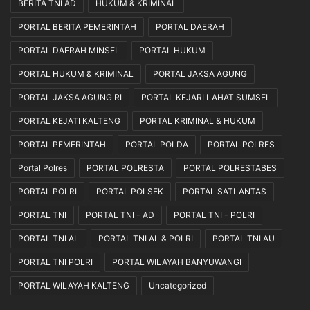
I
a
BERITA TNI AD
HUKUM & KRIMINAL
I
b
PORTAL BERITA PEMERINTAH
PORTAL DAERAH
a
h
PORTAL DAERAH MINSEL
PORTAL HUKUM
R
PORTAL HUKUM & KRIMINAL
PORTAL JAKSA AGUNG
a
i
PORTAL JAKSA AGUNG RI
PORTAL KEJARI LAHAT SUMSEL
b
R
PORTAL KEJATI KALTENG
PORTAL KRIMINAL & HUKUM
a
PORTAL PEMERINTAH
PORTAL POLDA
PORTAL POLRES
t
u
Portal Polres
PORTAL POLRESTA
PORTAL POLRESTABES
s
a
PORTAL POLRI
PORTAL POLSEK
PORTAL SATLANTAS
n
PORTAL TNI
PORTAL TNI - AD
PORTAL TNI - POLRI
J
u
PORTAL TNI AL
PORTAL TNI AL & POLRI
PORTAL TNI AU
t
PORTAL TNI POLRI
PORTAL WILAYAH BANYUWANGI
a
R
PORTAL WILAYAH KALTENG
Uncategorized
u
p