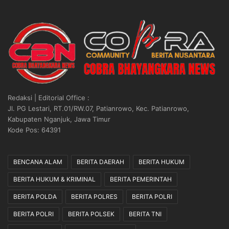
o
d
r
i
b
K
a
S
n
P
K
,
M
U
M
a
u
n
Redaksi | Editorial Office :
t
g
Jl. PG Lestari, RT.01/RW.07, Patianrowo, Kec. Patianrowo,
i
A
Kabupaten Nganjuk, Jawa Timur
a
n
Kode Pos: 64391
r
g
a
s
S
u
BENCANA ALAM
BERITA DAERAH
BERITA HUKUM
e
r
n
a
BERITA HUKUM & KRIMINAL
BERITA PEMERINTAH
t
n
BERITA POLDA
BERITA POLRES
BERITA POLRI
o
N
s
a
BERITA POLRI
BERITA POLSEK
BERITA TNI
a
s