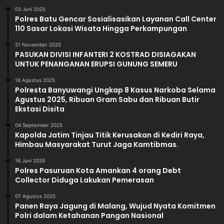
i
03 Juni 2025
Polres Batu Gencar Sosialisasikan Layanan Call Center
a
110 Sasar Lokasi Wisata Hingga Perkampungan
h
21 November 2025
PASUKAN DIVISI INFANTERI 2 KOSTRAD DISIAGAKAN
UNTUK PENANGANAN ERUPSI GUNUNG SEMERU
16 Agustus 2025
Polresta Banyuwangi Ungkap 8 Kasus Narkoba Selama
Agustus 2025, Ribuan Gram Sabu dan Ribuan Butir
Ekstasi Disita
04 September 2025
Kapolda Jatim Tinjau Titik Kerusakan di Kediri Raya,
Himbau Masyarakat Turut Jaga Kamtibmas.
16 Juni 2026
Polres Pasuruan Kota Amankan 4 orang Debt
Collector Diduga Lakukan Pemerasan
07 Agustus 2025
Panen Raya Jagung di Malang, Wujud Nyata Komitmen
Polri dalam Ketahanan Pangan Nasional