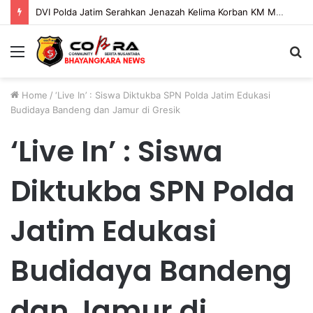
DVI Polda Jatim Serahkan Jenazah Kelima Korban KM Mutiara Sentosa II
Menu
S
fo
Home
/
‘Live In’ : Siswa Diktukba SPN Polda Jatim Edukasi
Budidaya Bandeng dan Jamur di Gresik
‘Live In’ : Siswa
Diktukba SPN Polda
Jatim Edukasi
Budidaya Bandeng
dan Jamur di