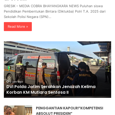
GRESIK – MEDIA COBRA BHAYANGKARA NEWS Puluhan siswa
Pendidikan Pembentukan Bintara (Diktukba) Polri T.A. 2025 dari
Sekolah Polisi Negara (SPN)…
Read More »
D
K
V
a
I
p
P
o
o
l
l
r
d
e
a
s
5 jam ago
DVI Polda Jatim Serahkan Jenazah Kelima
J
A
Korban KM Mutiara Sentosa II
a
r
t
y
i
o
PENGGANTIAN KAPOLRI”KOMPETENSI
m
B
ABSOLUT PRESIDEN”
S
o