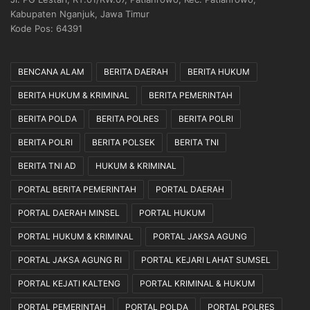
S
n
Kabupaten Nganjuk, Jawa Timur
t
B
Kode Pos: 64391
u
o
d
n
i
e
BENCANA ALAM
BERITA DAERAH
BERITA HUKUM
K
k
BERITA HUKUM & KRIMINAL
BERITA PEMERINTAH
e
M
p
a
BERITA POLDA
BERITA POLRES
BERITA POLRI
o
n
l
i
BERITA POLRI
BERITA POLSEK
BERITA TNI
i
a
BERITA TNI AD
HUKUM & KRIMINAL
s
D
i
u
PORTAL BERITA PEMERINTAH
PORTAL DAERAH
a
k
PORTAL DAERAH MINSEL
PORTAL HUKUM
n
u
n
PORTAL HUKUM & KRIMINAL
PORTAL JAKSA AGUNG
g
P
PORTAL JAKSA AGUNG RI
PORTAL KEJARI LAHAT SUMSEL
e
PORTAL KEJATI KALTENG
PORTAL KRIMINAL & HUKUM
r
s
PORTAL PEMERINTAH
PORTAL POLDA
PORTAL POLRES