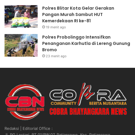
u
a
Polres Blitar Kota Gelar Gerakan
a
l
Pangan Murah Sambut HUT
t
a
Kemerdekaan RI ke-81
S
P
19 menit ago
D
r
Polres Probolinggo Intensifkan
M
e
Penanganan Karhutla di Lereng Gunung
P
s
Bromo
o
i
23 menit ago
l
d
r
e
i
n
L
2
e
0
w
2
a
6
t
,
P
R
u
i
s
b
a
u
Redaksi | Editorial Office :
t
a
Jl. PG Lestari, RT.01/RW.07, Patianrowo, Kec. Patianrowo,