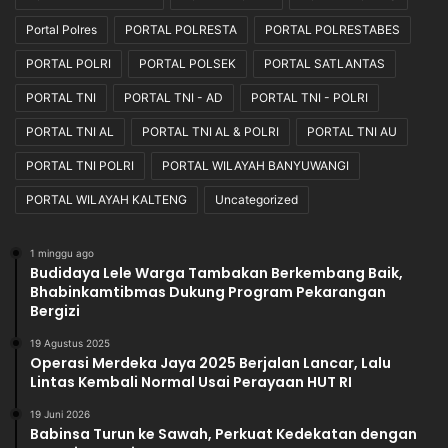
e
b
Portal Polres
PORTAL POLRESTA
PORTAL POLRESTABES
a
PORTAL POLRI
PORTAL POLSEK
PORTAL SATLANTAS
y
a
PORTAL TNI
PORTAL TNI - AD
PORTAL TNI - POLRI
d
PORTAL TNI AL
PORTAL TNI AL & POLRI
PORTAL TNI AU
a
r
PORTAL TNI POLRI
PORTAL WILAYAH BANYUWANGI
i
L
PORTAL WILAYAH KALTENG
Uncategorized
a
p
1 minggu ago
a
Budidaya Lele Warga Tambakan Berkembang Baik,
n
Bhabinkamtibmas Dukung Program Pekarangan
g
Bergizi
a
n
19 Agustus 2025
Operasi Merdeka Jaya 2025 Berjalan Lancar, Lalu
M
Lintas Kembali Normal Usai Perayaan HUT RI
a
p
19 Juni 2026
o
Babinsa Turun ke Sawah, Perkuat Kedekatan dengan
l