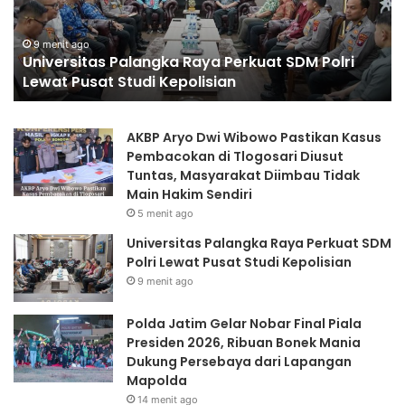
r
J
:
s
a
i
t
9 menit ago
Universitas Palangka Raya Perkuat SDM Polri
t
i
Lewat Pusat Studi Kepolisian
a
m
s
G
P
e
AKBP Aryo Dwi Wibowo Pastikan Kasus
a
l
Pembacokan di Tlogosari Diusut
l
a
Tuntas, Masyarakat Diimbau Tidak
a
r
Main Hakim Sendiri
n
N
5 menit ago
g
o
k
b
Universitas Palangka Raya Perkuat SDM
a
a
Polri Lewat Pusat Studi Kepolisian
R
r
9 menit ago
a
F
y
i
Polda Jatim Gelar Nobar Final Piala
a
n
Presiden 2026, Ribuan Bonek Mania
P
a
Dukung Persebaya dari Lapangan
e
l
Mapolda
r
P
14 menit ago
k
i