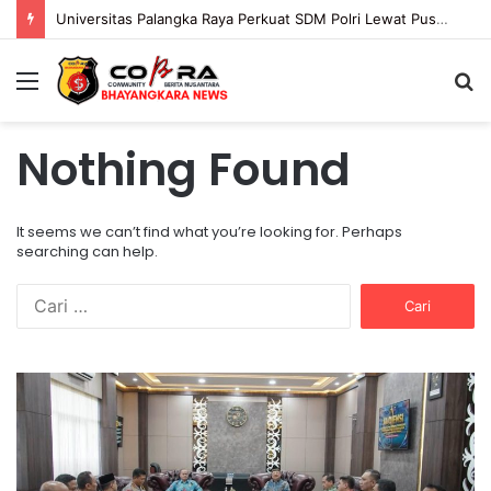
Universitas Palangka Raya Perkuat SDM Polri Lewat Pusat Studi Kepolisian
Menu
S
fo
Nothing Found
It seems we can’t find what you’re looking for. Perhaps
searching can help.
C
a
r
i
U
P
u
n
o
n
i
l
t
v
d
u
e
a
k