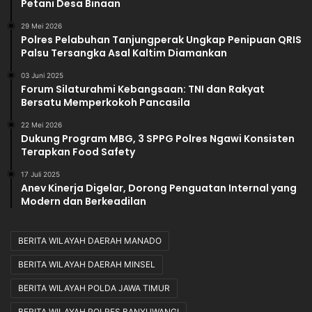
Petani Desa Binaan
d
29 Mei 2026
a
Polres Pelabuhan Tanjungperak Ungkap Penipuan QRIS
Palsu Tersangka Asal Kaltim Diamankan
03 Juni 2025
Forum Silaturahmi Kebangsaan: TNI dan Rakyat
Bersatu Memperkokoh Pancasila
22 Mei 2026
Dukung Program MBG, 3 SPPG Polres Ngawi Konsisten
Terapkan Food Safety
17 Juli 2025
Anev Kinerja Digelar, Dorong Penguatan Internal yang
Modern dan Berkeadilan
BERITA WILAYAH DAERAH MANADO
BERITA WILAYAH DAERAH MINSEL
BERITA WILAYAH POLDA JAWA TIMUR
BERITA WILAYAH POLRES BANYUWANGI