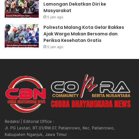
Lamongan Dekatkan Diri ke
a
a
Masyarakat
n
a
5 jam ago
R
n
U
P
Polresta Malang Kota Gelar Bakkes
U
e
Ajak Warga Makan Bersama dan
K
r
Periksa Kesehatan Gratis
e
s
5 jam ago
t
o
e
n
n
e
a
l
g
d
a
i
k
A
e
c
r
e
j
h
a
D
Redaksi | Editorial Office :
a
i
Jl. PG Lestari, RT.01/RW.07, Patianrowo, Kec. Patianrowo,
n
l
Kabupaten Nganjuk, Jawa Timur
,
a