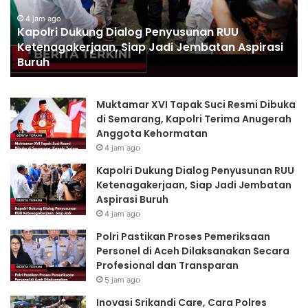
r
P
:
i
4 jam ago
a
Kapolri Dukung Dialog Penyusunan RUU
D
s
Ketenagakerjaan, Siap Jadi Jembatan Aspirasi
u
t
Buruh
k
i
u
k
n
a
Muktamar XVI Tapak Suci Resmi Dibuka
g
n
di Semarang, Kapolri Terima Anugerah
D
P
Anggota Kehormatan
i
r
4 jam ago
a
o
l
s
Kapolri Dukung Dialog Penyusunan RUU
o
e
Ketenagakerjaan, Siap Jadi Jembatan
g
s
Aspirasi Buruh
P
P
4 jam ago
e
e
Polri Pastikan Proses Pemeriksaan
n
m
Personel di Aceh Dilaksanakan Secara
y
e
Profesional dan Transparan
u
r
s
i
5 jam ago
u
k
Inovasi Srikandi Care, Cara Polres
n
s