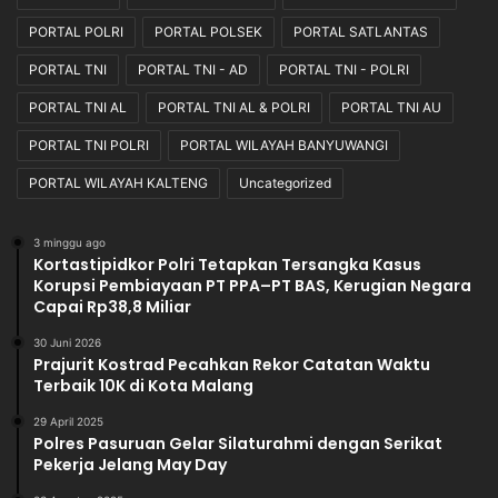
a
o
s
n
PORTAL POLRI
PORTAL POLSEK
PORTAL SATLANTAS
i
a
PORTAL TNI
PORTAL TNI - AD
PORTAL TNI - POLRI
B
l
u
d
PORTAL TNI AL
PORTAL TNI AL & POLRI
PORTAL TNI AU
r
a
PORTAL TNI POLRI
PORTAL WILAYAH BANYUWANGI
u
n
h
T
PORTAL WILAYAH KALTENG
Uncategorized
r
a
n
3 minggu ago
Kortastipidkor Polri Tetapkan Tersangka Kasus
s
Korupsi Pembiayaan PT PPA–PT BAS, Kerugian Negara
p
Capai Rp38,8 Miliar
a
r
30 Juni 2026
a
Prajurit Kostrad Pecahkan Rekor Catatan Waktu
n
Terbaik 10K di Kota Malang
29 April 2025
Polres Pasuruan Gelar Silaturahmi dengan Serikat
Pekerja Jelang May Day