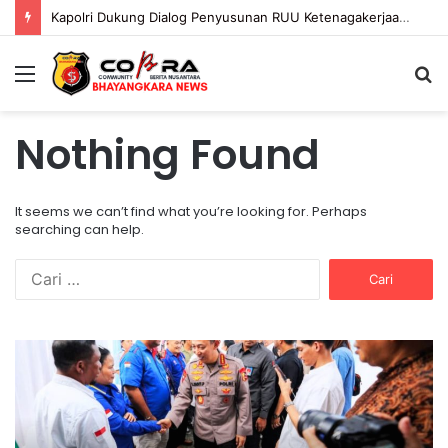
Kapolri Dukung Dialog Penyusunan RUU Ketenagakerjaan, Siap Jadi Jembatan Aspirasi Buruh
Menu
S
fo
Nothing Found
It seems we can’t find what you’re looking for. Perhaps
searching can help.
C
a
r
i
K
P
u
a
o
n
p
l
t
o
r
u
l
i
k