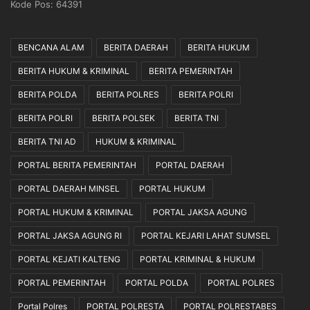
Kode Pos: 64391
S
k
i
s
a
a
BENCANA ALAM
BERITA DAERAH
BERITA HUKUM
p
n
J
a
BERITA HUKUM & KRIMINAL
BERITA PEMERINTAH
a
k
BERITA POLDA
BERITA POLRES
BERITA POLRI
d
a
i
n
BERITA POLRI
BERITA POLSEK
BERITA TNI
J
S
e
e
BERITA TNI AD
HUKUM & KRIMINAL
m
c
PORTAL BERITA PEMERINTAH
PORTAL DAERAH
b
a
a
r
PORTAL DAERAH MINSEL
PORTAL HUKUM
t
a
PORTAL HUKUM & KRIMINAL
PORTAL JAKSA AGUNG
a
P
n
r
PORTAL JAKSA AGUNG RI
PORTAL KEJARI LAHAT SUMSEL
A
o
s
f
PORTAL KEJATI KALTENG
PORTAL KRIMINAL & HUKUM
p
e
PORTAL PEMERINTAH
PORTAL POLDA
PORTAL POLRES
i
s
r
i
Portal Polres
PORTAL POLRESTA
PORTAL POLRESTABES