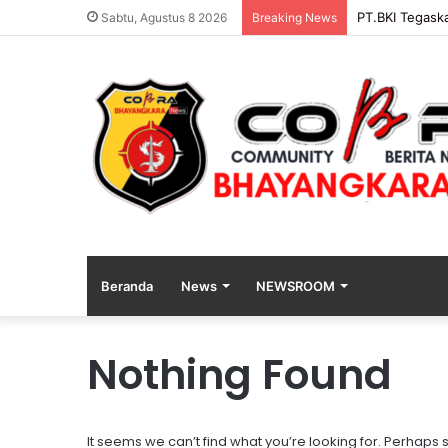
PT.BKI Tegask
Sabtu, Agustus 8 2026
Breaking News
Beranda
News
NEWSROOM
Nothing Found
K
a
p
o
It seems we can’t find what you’re looking for. Perhaps
l
1 hari ago