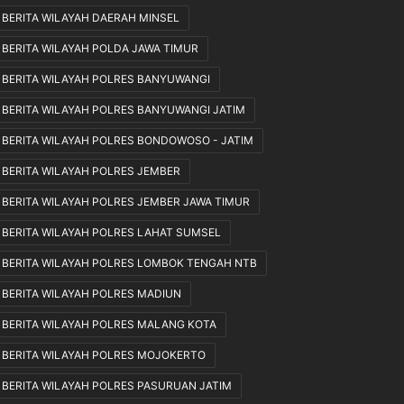
BERITA WILAYAH DAERAH MINSEL
k
a
BERITA WILAYAH POLDA JAWA TIMUR
n
S
BERITA WILAYAH POLRES BANYUWANGI
e
BERITA WILAYAH POLRES BANYUWANGI JATIM
s
u
BERITA WILAYAH POLRES BONDOWOSO - JATIM
a
i
BERITA WILAYAH POLRES JEMBER
M
BERITA WILAYAH POLRES JEMBER JAWA TIMUR
e
k
BERITA WILAYAH POLRES LAHAT SUMSEL
a
BERITA WILAYAH POLRES LOMBOK TENGAH NTB
n
i
BERITA WILAYAH POLRES MADIUN
s
m
BERITA WILAYAH POLRES MALANG KOTA
e
BERITA WILAYAH POLRES MOJOKERTO
d
a
BERITA WILAYAH POLRES PASURUAN JATIM
n