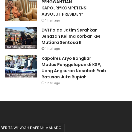
PENGGANTIAN
o
N
KAPOLRI”KOMPETENSI
n
S
ABSOLUT PRESIDEN”
g
I
k
A
1 hari ago
a
B
DVI Polda Jatim Serahkan
r
S
Jenazah Kelima Korban KM
M
O
Mutiara Sentosa II
u
L
1 hari ago
a
U
t
T
Kapolres Aryo Bongkar
C
P
Modus Penggelapan di KSP,
P
R
Uang Angsuran Nasabah Raib
O
E
Ratusan Juta Rupiah
D
S
1 hari ago
i
I
l
D
a
E
k
N
s
”
a
n
BERITA WILAYAH DAERAH MANADO
a