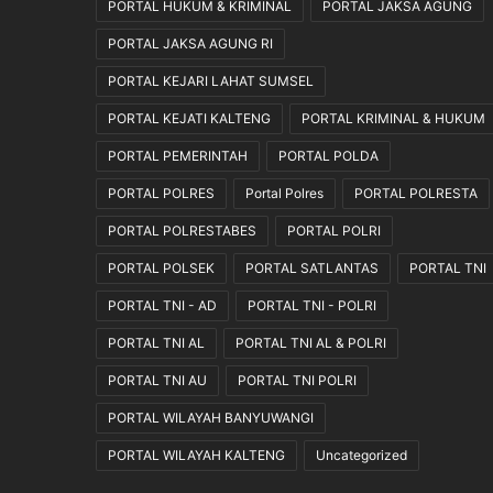
PORTAL HUKUM & KRIMINAL
PORTAL JAKSA AGUNG
a
n
PORTAL JAKSA AGUNG RI
J
PORTAL KEJARI LAHAT SUMSEL
u
t
PORTAL KEJATI KALTENG
PORTAL KRIMINAL & HUKUM
a
R
PORTAL PEMERINTAH
PORTAL POLDA
u
PORTAL POLRES
Portal Polres
PORTAL POLRESTA
p
i
PORTAL POLRESTABES
PORTAL POLRI
a
PORTAL POLSEK
PORTAL SATLANTAS
PORTAL TNI
h
PORTAL TNI - AD
PORTAL TNI - POLRI
PORTAL TNI AL
PORTAL TNI AL & POLRI
PORTAL TNI AU
PORTAL TNI POLRI
PORTAL WILAYAH BANYUWANGI
PORTAL WILAYAH KALTENG
Uncategorized