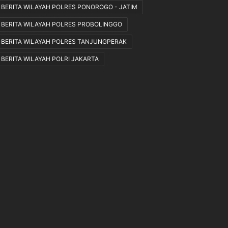
K
BERITA WILAYAH POLRES PONOROGO - JATIM
e
BERITA WILAYAH POLRES PROBOLINGGO
t
e
BERITA WILAYAH POLRES TANJUNGPERAK
n
BERITA WILAYAH POLRI JAKARTA
t
u
a
n
Y
a
n
g
B
e
r
l
a
k
u
.