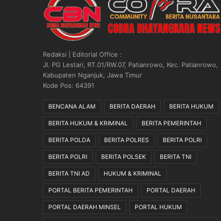
s
u
r
a
n
Redaksi | Editorial Office :
N
Jl. PG Lestari, RT.01/RW.07, Patianrowo, Kec. Patianrowo,
a
Kabupaten Nganjuk, Jawa Timur
s
Kode Pos: 64391
a
b
BENCANA ALAM
BERITA DAERAH
BERITA HUKUM
a
BERITA HUKUM & KRIMINAL
BERITA PEMERINTAH
h
R
BERITA POLDA
BERITA POLRES
BERITA POLRI
a
i
BERITA POLRI
BERITA POLSEK
BERITA TNI
b
BERITA TNI AD
HUKUM & KRIMINAL
R
a
PORTAL BERITA PEMERINTAH
PORTAL DAERAH
t
u
PORTAL DAERAH MINSEL
PORTAL HUKUM
s