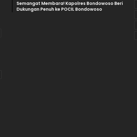
Semangat Membara! Kapolres Bondowoso Beri
a
Dukungan Penuh ke POCIL Bondowoso
n
a
H
i
b
a
h
P
i
l
k
a
d
a
T
.
A
2
0
2