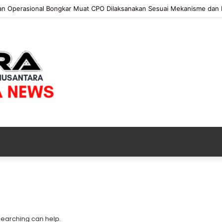
an Operasional Bongkar Muat CPO Dilaksanakan Sesuai Mekanisme dan 
K
e
j
a
 searching can help.
t
17 jam ago