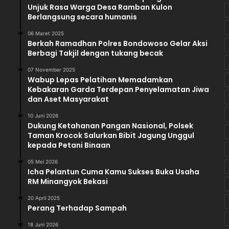
Unjuk Rasa Warga Desa Ramban Kulon
s
Berlangsung secara humanis
i
o
06 Maret 2025
Berkah Ramadhan Polres Bondowoso Gelar Aksi
n
Berbagi Takjil dengan tukang becak
e
r
07 November 2025
K
Wabup Lepas Pelatihan Memadamkan
P
Kebakaran Garda Terdepan Penyelamatan Jiwa
U
dan Aset Masyarakat
K
10 Juni 2026
o
Dukung Ketahanan Pangan Nasional, Polsek
t
Taman Krocok Salurkan Bibit Jagung Unggul
i
kepada Petani Binaan
m
D
05 Mei 2026
Icha Pelantun Cuma Kamu Sukses Buka Usaha
u
RM Minangyok Bekasi
g
a
20 April 2025
a
Perang Terhadap Sampah
n
D
18 Juni 2026