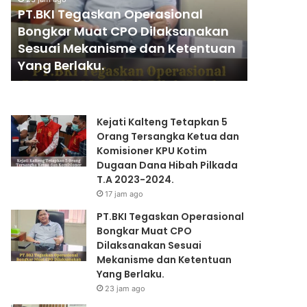
I
A
PT.BKI Tegaskan Operasional
1 hari ago
T
N
Bongkar Muat CPO Dilaksanakan
PENGGA
e
T
Sesuai Mekanisme dan Ketentuan
KAPOLRI
g
I
Yang Berlaku.
PRESIDE
a
A
s
N
k
K
a
A
Kejati Kalteng Tetapkan 5
n
P
Orang Tersangka Ketua dan
O
O
Komisioner KPU Kotim
p
L
Dugaan Dana Hibah Pilkada
e
R
T.A 2023-2024.
r
I
17 jam ago
a
”
s
K
PT.BKI Tegaskan Operasional
i
O
Bongkar Muat CPO
o
M
Dilaksanakan Sesuai
n
P
Mekanisme dan Ketentuan
a
E
Yang Berlaku.
l
T
23 jam ago
B
E