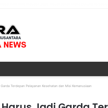
elar Nobar Final Piala Presiden 2026, Ribuan Bonek Mania Dukung Pers
i Garda Terdepan Pelayanan Kesehatan dan Misi Kemanusiaan
 Harus Jadi Garda T