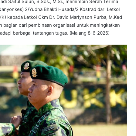
madi Saiful Sulun, S.Sos., M.Si., memimpin Serah Terima
Danyonkes) 2/Yudha Bhakti Husada/2 Kostrad dari Letkol
.(K) kepada Letkol Ckm Dr. David Marlynson Purba, M.Ked
kan bagian dari pembinaan organisasi untuk meningkatkan
dapi berbagai tantangan tugas. (Malang 8-6-2026)