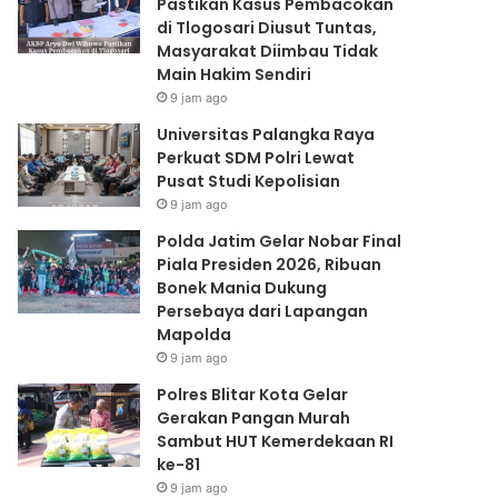
Pastikan Kasus Pembacokan
Lapangan
di Tlogosari Diusut Tuntas,
Mapolda
Masyarakat Diimbau Tidak
Main Hakim Sendiri
9 jam ago
Universitas Palangka Raya
Perkuat SDM Polri Lewat
Pusat Studi Kepolisian
9 jam ago
Polda Jatim Gelar Nobar Final
Piala Presiden 2026, Ribuan
Bonek Mania Dukung
Persebaya dari Lapangan
Mapolda
9 jam ago
Polres Blitar Kota Gelar
Gerakan Pangan Murah
Sambut HUT Kemerdekaan RI
ke-81
9 jam ago