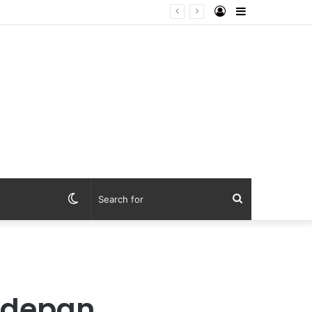
Log
Sidebar
ebaya dari Lapangan Mapolda
In
Switch
Search
skin
for
erdepan