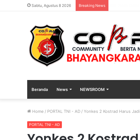
Polda Jatim G
Sabtu, Agustus 8 2026
Breaking News
Beranda
News
NEWSROOM
Home
/
PORTAL TNI - AD
/
Yonkes 2 Kostrad Harus Jad
PORTAL TNI - AD
Yonkes 2 Kostrad