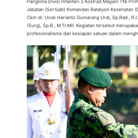
Panglima Divisi Infanteri 2 Kostrad Mayjen TNI Pri
Jabatan (Sertijab) Komandan Batalyon Kesehatan (
Ckm dr. Ucok Harianto Gumarang Urat, Sp.Rad., R.I
(Surg), Sp.B., M.Tr.Mil. Kegiatan tersebut merupa
profesionalisme dan kesiapan satuan dalam mengha