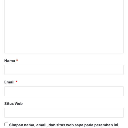
K
o
m
e
n
t
a
Nama
*
r
*
Email
*
Situs Web
Simpan nama, email, dan situs web saya pada peramban ini