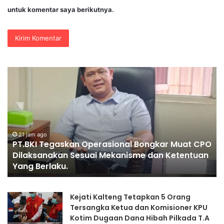
untuk komentar saya berikutnya.
PENGGANTIAN
KAPOLRI”KOMPETENSI
ABSOLUT
PRESIDEN”
t CPO
1 hari ago
ntuan
PENGGANTIAN KAPOLRI”KOMPETENSI ABSOLUT
PRESIDEN”
Kejati Kalteng Tetapkan 5 Orang
Tersangka Ketua dan Komisioner KPU
Kotim Dugaan Dana Hibah Pilkada T.A