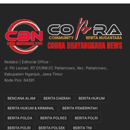
Redaksi | Editorial Office :
Jl. PG Lestari, RT.01/RW.07, Patianrowo, Kec. Patianrowo,
Kabupaten Nganjuk, Jawa Timur
Kode Pos: 64391
BENCANA ALAM
BERITA DAERAH
BERITA HUKUM
BERITA HUKUM & KRIMINAL
BERITA PEMERINTAH
BERITA POLDA
BERITA POLRES
BERITA POLRI
BERITA POLRI
BERITA POLSEK
BERITA TNI