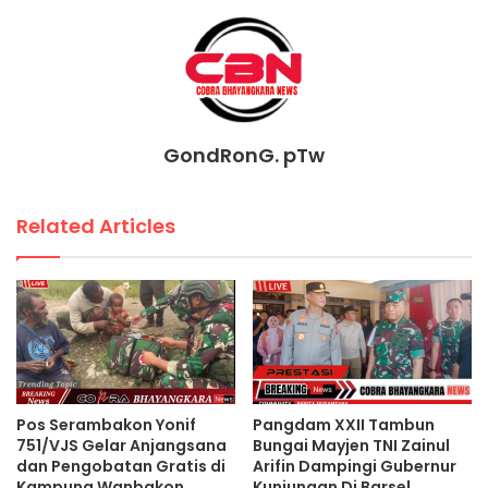
GondRonG. pTw
Related Articles
Pos Serambakon Yonif
Pangdam XXII Tambun
751/VJS Gelar Anjangsana
Bungai Mayjen TNI Zainul
dan Pengobatan Gratis di
Arifin Dampingi Gubernur
Kampung Wanbakon
Kunjungan Di Barsel.