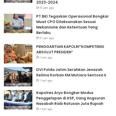
2023-2024.
15 jam ago
PT.BKI Tegaskan Operasional Bongkar
Muat CPO Dilaksanakan Sesuai
Mekanisme dan Ketentuan Yang
Berlaku.
21 jam ago
PENGGANTIAN KAPOLRI”KOMPETENSI
ABSOLUT PRESIDEN”
1 hari ago
DVI Polda Jatim Serahkan Jenazah
Kelima Korban KM Mutiara Sentosa II
1 hari ago
Kapolres Aryo Bongkar Modus
Penggelapan di KSP, Uang Angsuran
Nasabah Raib Ratusan Juta Rupiah
1 hari ago