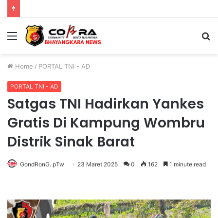
PENGGANTIAN KAPOLRI”KOMPETENSI ABSOLUT PRESIDEN”
Menu
S
fo
Home
/
PORTAL TNI - AD
PORTAL TNI - AD
Satgas TNI Hadirkan Yankes
Gratis Di Kampung Wombru
Distrik Sinak Barat
GondRonG. pTw
23 Maret 2025
0
162
1 minute read