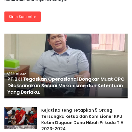
PENGGANTIAN
KAPOLRI”KOMPETENSI
ABSOLUT
PRESIDEN”
at CPO
1 hari ago
entuan
PENGGANTIAN KAPOLRI”KOMPETENSI ABSOLUT
PRESIDEN”
Kejati Kalteng Tetapkan 5 Orang
Tersangka Ketua dan Komisioner KPU
Kotim Dugaan Dana Hibah Pilkada T.A
2023-2024.