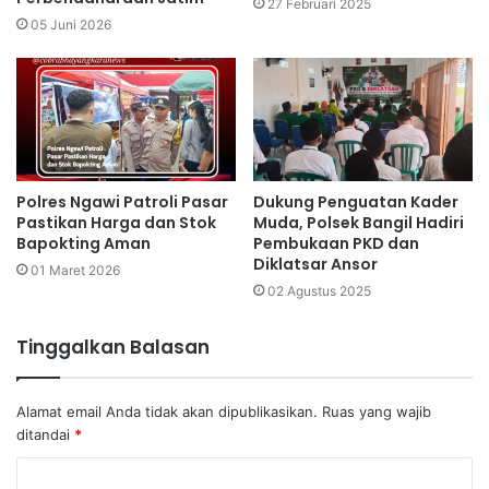
27 Februari 2025
05 Juni 2026
Polres Ngawi Patroli Pasar
Dukung Penguatan Kader
Pastikan Harga dan Stok
Muda, Polsek Bangil Hadiri
Bapokting Aman
Pembukaan PKD dan
Diklatsar Ansor
01 Maret 2026
02 Agustus 2025
Tinggalkan Balasan
Alamat email Anda tidak akan dipublikasikan.
Ruas yang wajib
ditandai
*
K