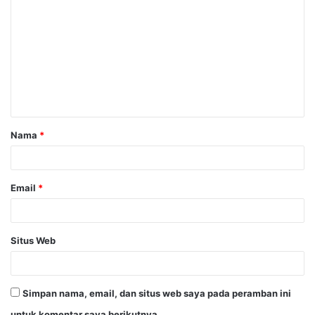
o
m
e
n
t
a
Nama
*
r
*
Email
*
Situs Web
Simpan nama, email, dan situs web saya pada peramban ini
untuk komentar saya berikutnya.