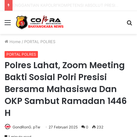
PENGGANTIAN KAPOLRI”KOMPETENSI ABSOLUT PRESIDEN”
Menu
S
fo
Home
/
PORTAL POLRES
PORTAL POLRES
Polres Lahat, Zoom Meeting
Bakti Sosial Polri Presisi
Bersama Mahasiswa Dan
OKP Sambut Ramadan 1446
H
GondRonG. pTw
27 Februari 2025
0
232
1 minute read