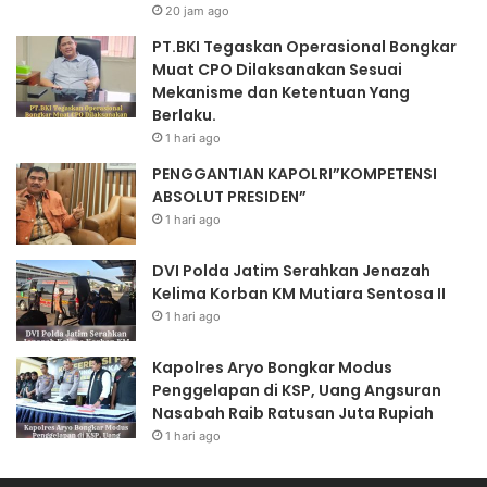
20 jam ago
PT.BKI Tegaskan Operasional Bongkar
Muat CPO Dilaksanakan Sesuai
Mekanisme dan Ketentuan Yang
Berlaku.
1 hari ago
PENGGANTIAN KAPOLRI”KOMPETENSI
ABSOLUT PRESIDEN”
1 hari ago
DVI Polda Jatim Serahkan Jenazah
Kelima Korban KM Mutiara Sentosa II
1 hari ago
Kapolres Aryo Bongkar Modus
Penggelapan di KSP, Uang Angsuran
Nasabah Raib Ratusan Juta Rupiah
1 hari ago