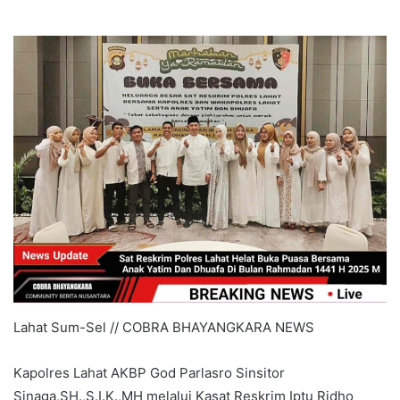
Lahat Sum-Sel // COBRA BHAYANGKARA NEWS
Kapolres Lahat AKBP God Parlasro Sinsitor
Sinaga,SH.,S.I.K.,MH melalui Kasat Reskrim Iptu Ridho