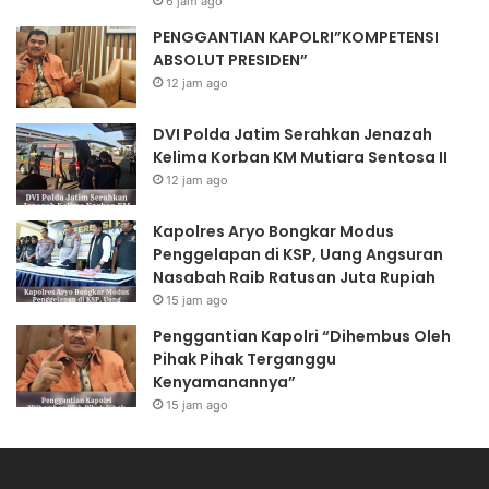
6 jam ago
PENGGANTIAN KAPOLRI”KOMPETENSI
ABSOLUT PRESIDEN”
12 jam ago
DVI Polda Jatim Serahkan Jenazah
Kelima Korban KM Mutiara Sentosa II
12 jam ago
Kapolres Aryo Bongkar Modus
Penggelapan di KSP, Uang Angsuran
Nasabah Raib Ratusan Juta Rupiah
15 jam ago
Penggantian Kapolri “Dihembus Oleh
Pihak Pihak Terganggu
Kenyamanannya”
15 jam ago