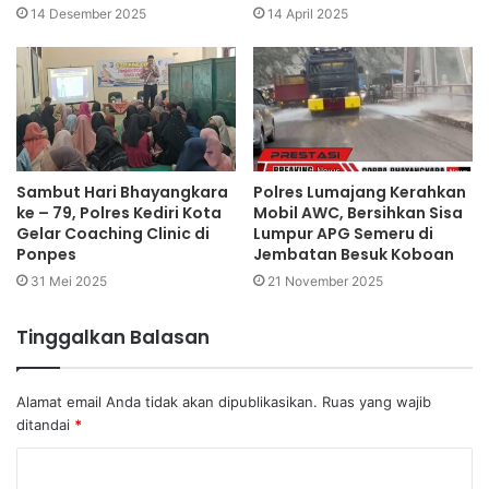
14 Desember 2025
14 April 2025
Sambut Hari Bhayangkara
Polres Lumajang Kerahkan
ke – 79, Polres Kediri Kota
Mobil AWC, Bersihkan Sisa
Gelar Coaching Clinic di
Lumpur APG Semeru di
Ponpes
Jembatan Besuk Koboan
31 Mei 2025
21 November 2025
Tinggalkan Balasan
Alamat email Anda tidak akan dipublikasikan.
Ruas yang wajib
ditandai
*
K