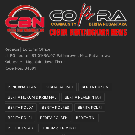
Redaksi | Editorial Office :
Jl. PG Lestari, RT.01/RW.07, Patianrowo, Kec. Patianrowo,
Kabupaten Nganjuk, Jawa Timur
Kode Pos: 64391
BENCANA ALAM
BERITA DAERAH
BERITA HUKUM
BERITA HUKUM & KRIMINAL
BERITA PEMERINTAH
BERITA POLDA
BERITA POLRES
BERITA POLRI
BERITA POLRI
BERITA POLSEK
BERITA TNI
BERITA TNI AD
HUKUM & KRIMINAL