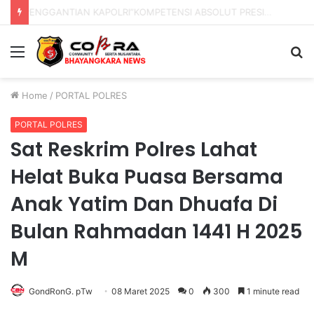
DVI Polda Jatim Serahkan Jenazah Kelima Korban KM Mutiara Sentosa II
Menu
S
fo
Home
/
PORTAL POLRES
PORTAL POLRES
Sat Reskrim Polres Lahat
Helat Buka Puasa Bersama
Anak Yatim Dan Dhuafa Di
Bulan Rahmadan 1441 H 2025
M
GondRonG. pTw
08 Maret 2025
0
300
1 minute read