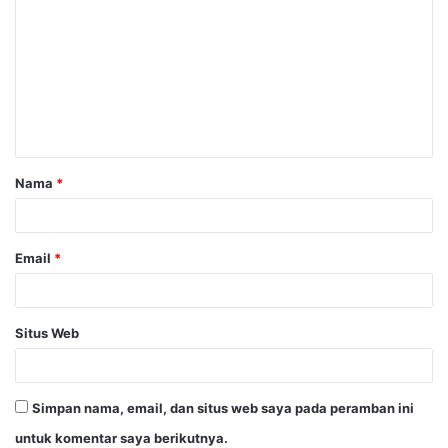
o
m
e
n
t
a
Nama
*
r
*
Email
*
Situs Web
Simpan nama, email, dan situs web saya pada peramban ini
untuk komentar saya berikutnya.