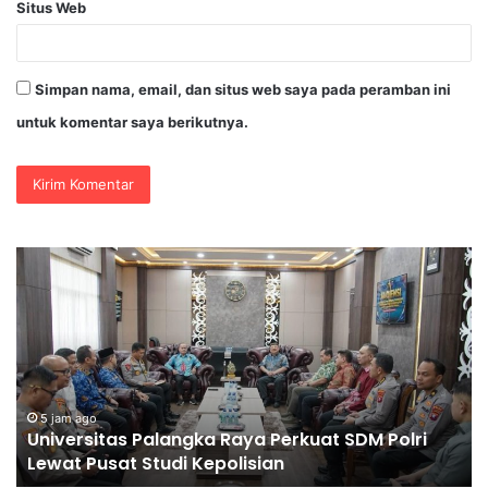
Situs Web
Simpan nama, email, dan situs web saya pada peramban ini
untuk komentar saya berikutnya.
Polda
Jatim
Gelar
Nobar
Final
Piala
Presiden
6 jam ago
Polda Jatim Gelar Nobar Final Piala
2026,
uat SDM Polri
2026, Ribuan Bonek Mania Dukung
Ribuan
dari Lapangan Mapolda
Bonek
Mania