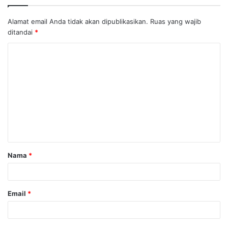
Alamat email Anda tidak akan dipublikasikan.
Ruas yang wajib
ditandai
*
K
o
m
e
n
t
a
Nama
*
r
*
Email
*