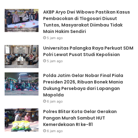
Dukung
AKBP Aryo Dwi Wibowo Pastikan Kasus
Persebaya
Pembacokan di Tlogosari Diusut
dari
Tuntas, Masyarakat Diimbau Tidak
Lapangan
Main Hakim Sendiri
Mapolda
5 jam ago
Universitas Palangka Raya Perkuat SDM
Polri Lewat Pusat Studi Kepolisian
5 jam ago
Polda Jatim Gelar Nobar Final Piala
Presiden 2026, Ribuan Bonek Mania
Dukung Persebaya dari Lapangan
Mapolda
6 jam ago
Polres Blitar Kota Gelar Gerakan
Pangan Murah Sambut HUT
Kemerdekaan RI ke-81
6 jam ago