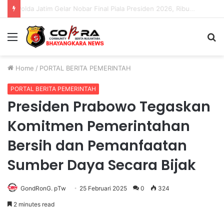
Polda Jatim Gelar Nobar Final Piala Presiden 2026, Ribuan Bonek Mania Dukung Persebaya dari Lapangan Mapolda
Menu
S
fo
Home
/
PORTAL BERITA PEMERINTAH
PORTAL BERITA PEMERINTAH
Presiden Prabowo Tegaskan
Komitmen Pemerintahan
Bersih dan Pemanfaatan
Sumber Daya Secara Bijak
GondRonG. pTw
25 Februari 2025
0
324
2 minutes read