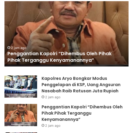
Polres
Jombang
Perkuat
Kolaborasi
Hadapi
Kekeringan
dan
Karhutla
4 jam ago
Pihak
Polres Jombang Perkuat Kolaborasi Had
Kekeringan dan Karhutla
Kapolres Aryo Bongkar Modus
Penggelapan di KSP, Uang Angsuran
Nasabah Raib Ratusan Juta Rupiah
2 jam ago
Penggantian Kapolri “Dihembus Oleh
Pihak Pihak Terganggu
Kenyamanannya”
2 jam ago