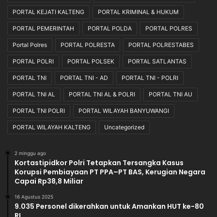
PORTAL KEJATI KALTENG
PORTAL KRIMINAL & HUKUM
PORTAL PEMERINTAH
PORTAL POLDA
PORTAL POLRES
Portal Polres
PORTAL POLRESTA
PORTAL POLRESTABES
PORTAL POLRI
PORTAL POLSEK
PORTAL SATLANTAS
PORTAL TNI
PORTAL TNI - AD
PORTAL TNI - POLRI
PORTAL TNI AL
PORTAL TNI AL & POLRI
PORTAL TNI AU
PORTAL TNI POLRI
PORTAL WILAYAH BANYUWANGI
PORTAL WILAYAH KALTENG
Uncategorized
2 minggu ago
Kortastipidkor Polri Tetapkan Tersangka Kasus
Korupsi Pembiayaan PT PPA–PT BAS, Kerugian Negara
Capai Rp38,8 Miliar
16 Agustus 2025
9.035 Personel dikerahkan untuk Amankan HUT ke-80
RI