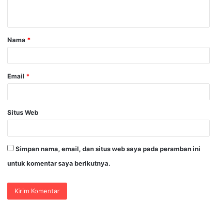
t
a
Nama
*
r
*
Email
*
Situs Web
Simpan nama, email, dan situs web saya pada peramban ini
untuk komentar saya berikutnya.