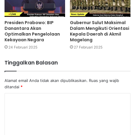
Presiden Prabowo: BIP
Gubernur Sulut Maksimal
Danantara Akan
Dalam Mengikuti Orientasi
Optimalkan Pengelolaan
Kepala Daerah di Akmil
Kekayaan Negara
Magelang
24 Februari 2025
27 Februari 2025
Tinggalkan Balasan
Alamat email Anda tidak akan dipublikasikan.
Ruas yang wajib
ditandai
*
K
o
m
e
n