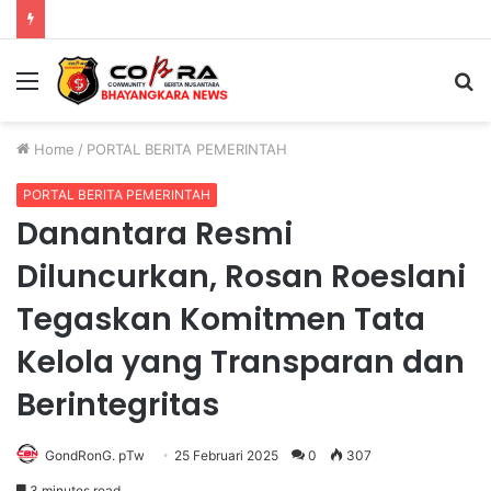
Polres Jombang Perkuat Kolaborasi Hadapi Kekeringan dan Karhutla
Menu
S
fo
Home
/
PORTAL BERITA PEMERINTAH
PORTAL BERITA PEMERINTAH
Danantara Resmi
Diluncurkan, Rosan Roeslani
Tegaskan Komitmen Tata
Kelola yang Transparan dan
Berintegritas
GondRonG. pTw
25 Februari 2025
0
307
3 minutes read