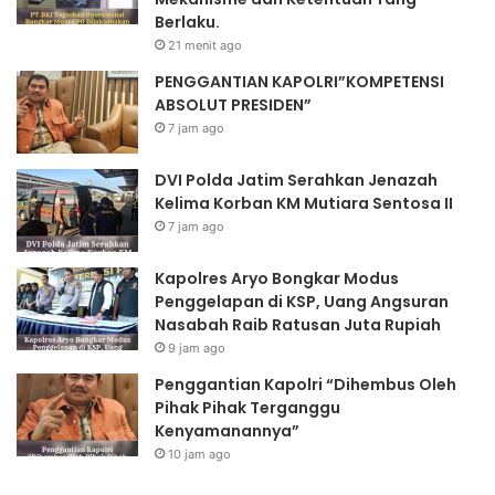
Berlaku.
21 menit ago
PENGGANTIAN KAPOLRI”KOMPETENSI
ABSOLUT PRESIDEN”
7 jam ago
DVI Polda Jatim Serahkan Jenazah
Kelima Korban KM Mutiara Sentosa II
7 jam ago
Kapolres Aryo Bongkar Modus
Penggelapan di KSP, Uang Angsuran
Nasabah Raib Ratusan Juta Rupiah
9 jam ago
Penggantian Kapolri “Dihembus Oleh
Pihak Pihak Terganggu
Kenyamanannya”
10 jam ago