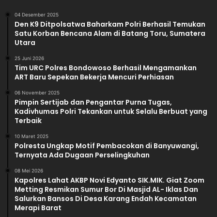
04 Desember 2025
Den K9 Ditpolsatwa Baharkam Polri Berhasil Temukan
Satu Korban Bencana Alam di Batang Toru, Sumatera
Utara
25 Juni 2026
Tim URC Polres Bondowoso Berhasil Mengamankan
ART Baru Sepekan Bekerja Mencuri Perhiasan
06 November 2025
Pimpin Sertijab dan Pengantar Purna Tugas,
Kadivhumas Polri Tekankan untuk Selalu Berbuat yang
Terbaik
10 Maret 2025
Polresta Ungkap Motif Pembacokan di Banyuwangi,
Ternyata Ada Dugaan Perselingkuhan
08 Mei 2026
Kapolres Lahat AKBP Novi Edyanto SIK.MIK. Giat Zoom
Metting Resmikan Sumur Bor Di Masjid AL- Iklas Dan
Salurkan Bansos Di Desa Karang Endah Kecamatan
Merapi Barat