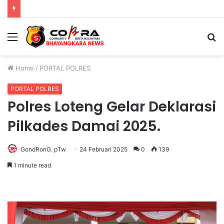
DVI Polda Jatim Serahkan Jenazah Kelima Korban KM Mutiara Sentosa II
Menu
S
fo
Home
/
PORTAL POLRES
PORTAL POLRES
Polres Loteng Gelar Deklarasi
Pilkades Damai 2025.
GondRonG. pTw
24 Februari 2025
0
139
1 minute read