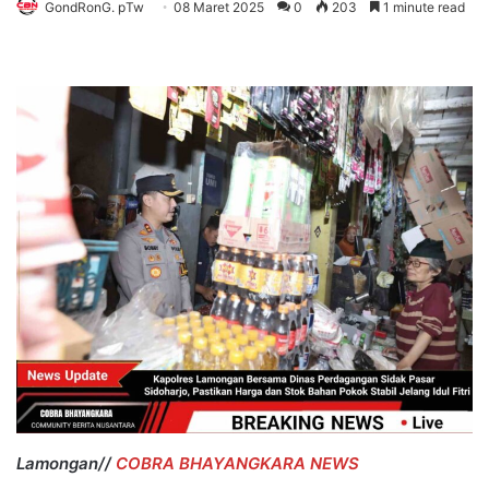
GondRonG. pTw
08 Maret 2025
0
203
1 minute read
Lamongan//
COBRA BHAYANGKARA NEWS