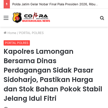
Polda Jatim Gelar Nobar Final Piala Presiden 2026, Ribuan Bonek Mania Dukung Persebaya dari Lapangan Mapolda
Menu
S
fo
Home
/
PORTAL POLRES
PORTAL POLRES
Kapolres Lamongan
Bersama Dinas
Perdagangan Sidak Pasar
Sidoharjo, Pastikan Harga
dan Stok Bahan Pokok Stabil
Jelang Idul Fitri