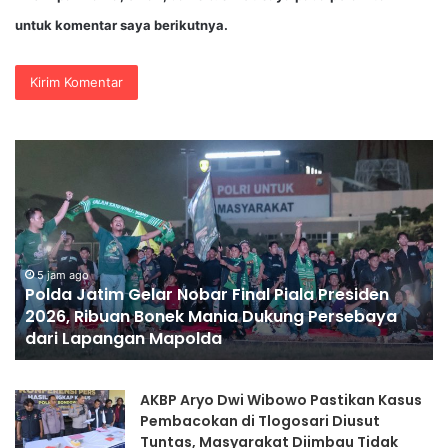
untuk komentar saya berikutnya.
Polda
Po
Jatim
Bli
Gelar
Ko
Nobar
Ge
Final
Ge
Piala
Pa
Presiden
Mu
5 jam ago
Polda Jatim Gelar Nobar Final Piala Presiden
2026,
Sa
2026, Ribuan Bonek Mania Dukung Persebaya
Ribuan
H
dari Lapangan Mapolda
Bonek
Ke
Mania
RI
Dukung
ke
AKBP Aryo Dwi Wibowo Pastikan Kasus
Persebaya
81
Pembacokan di Tlogosari Diusut
dari
Tuntas, Masyarakat Diimbau Tidak
Lapangan