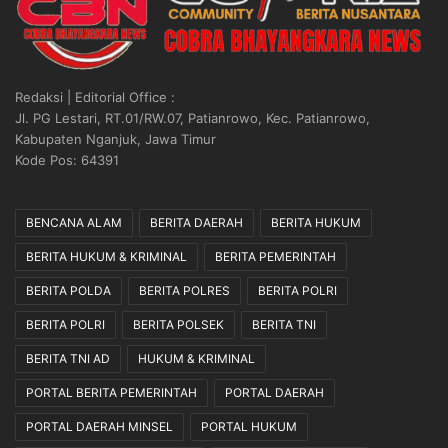
Redaksi | Editorial Office :
Jl. PG Lestari, RT.01/RW.07, Patianrowo, Kec. Patianrowo,
Kabupaten Nganjuk, Jawa Timur
Kode Pos: 64391
BENCANA ALAM
BERITA DAERAH
BERITA HUKUM
BERITA HUKUM & KRIMINAL
BERITA PEMERINTAH
BERITA POLDA
BERITA POLRES
BERITA POLRI
BERITA POLRI
BERITA POLSEK
BERITA TNI
BERITA TNI AD
HUKUM & KRIMINAL
PORTAL BERITA PEMERINTAH
PORTAL DAERAH
PORTAL DAERAH MINSEL
PORTAL HUKUM