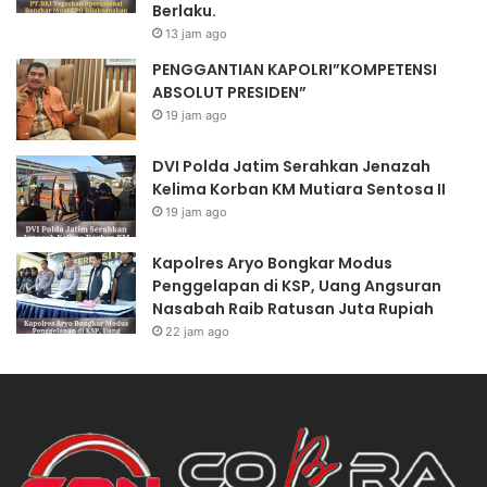
Berlaku.
13 jam ago
PENGGANTIAN KAPOLRI”KOMPETENSI
ABSOLUT PRESIDEN”
19 jam ago
DVI Polda Jatim Serahkan Jenazah
Kelima Korban KM Mutiara Sentosa II
19 jam ago
Kapolres Aryo Bongkar Modus
Penggelapan di KSP, Uang Angsuran
Nasabah Raib Ratusan Juta Rupiah
22 jam ago