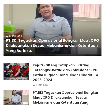
PT.BKI
P
Tegaskan
KA
Operasional
A
Bongkar
PR
Muat
CPO
Dilaksanakan
13 jam ago
PT.BKI Tegaskan Operasional Bongkar Muat CPO
Sesuai
Dilaksanakan Sesuai Mekanisme dan Ketentuan
Mekanisme
Yang Berlaku.
dan
Ketentuan
Yang
Kejati Kalteng Tetapkan 5 Orang
Berlaku.
Tersangka Ketua dan Komisioner KPU
Kotim Dugaan Dana Hibah Pilkada T.A
2023-2024.
6 jam ago
PT.BKI Tegaskan Operasional Bongkar
Muat CPO Dilaksanakan Sesuai
Mekanisme dan Ketentuan Yang