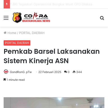
PENGGANTIAN KAPOLRI”KOMPETENSI ABSOLUT PRESIDEN”
Menu
S
fo
Home
/
PORTAL DAERAH
PORTAL DAERAH
Pemkab Barsel Laksanakan
Sistem Kinerja ASN
GondRonG. pTw
22 Februari 2025
0
344
1 minute read