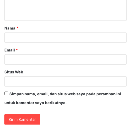
n
t
a
Nama
*
r
*
Email
*
Situs Web
Simpan nama, email, dan situs web saya pada peramban ini
untuk komentar saya berikutnya.