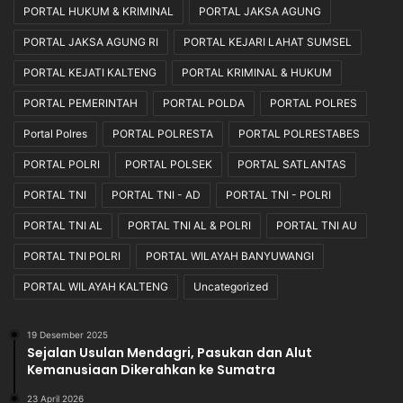
PORTAL HUKUM & KRIMINAL
PORTAL JAKSA AGUNG
PORTAL JAKSA AGUNG RI
PORTAL KEJARI LAHAT SUMSEL
PORTAL KEJATI KALTENG
PORTAL KRIMINAL & HUKUM
PORTAL PEMERINTAH
PORTAL POLDA
PORTAL POLRES
Portal Polres
PORTAL POLRESTA
PORTAL POLRESTABES
PORTAL POLRI
PORTAL POLSEK
PORTAL SATLANTAS
PORTAL TNI
PORTAL TNI - AD
PORTAL TNI - POLRI
PORTAL TNI AL
PORTAL TNI AL & POLRI
PORTAL TNI AU
PORTAL TNI POLRI
PORTAL WILAYAH BANYUWANGI
PORTAL WILAYAH KALTENG
Uncategorized
19 Desember 2025
Sejalan Usulan Mendagri, Pasukan dan Alut
Kemanusiaan Dikerahkan ke Sumatra
23 April 2026