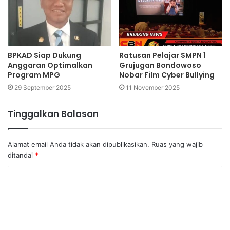
BPKAD Siap Dukung
Ratusan Pelajar SMPN 1
Anggaran Optimalkan
Grujugan Bondowoso
Program MPG
Nobar Film Cyber Bullying
29 September 2025
11 November 2025
Tinggalkan Balasan
Alamat email Anda tidak akan dipublikasikan.
Ruas yang wajib
ditandai
*
K
o
m
e