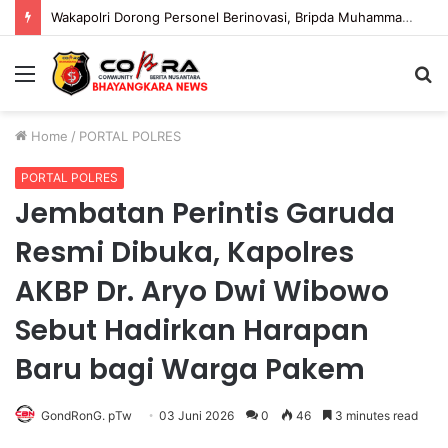
Wakapolri Dorong Personel Berinovasi, Bripda Muhammad Putra Aulia Jadi Contoh Nyata
Menu
S
fo
Home
/
PORTAL POLRES
PORTAL POLRES
Jembatan Perintis Garuda
Resmi Dibuka, Kapolres
AKBP Dr. Aryo Dwi Wibowo
Sebut Hadirkan Harapan
Baru bagi Warga Pakem
GondRonG. pTw
03 Juni 2026
0
46
3 minutes read