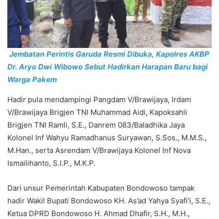
Jembatan Perintis Garuda Resmi Dibuka, Kapolres AKBP
Dr. Aryo Dwi Wibowo Sebut Hadirkan Harapan Baru bagi
Warga Pakem
Hadir pula mendampingi Pangdam V/Brawijaya, Irdam
V/Brawijaya Brigjen TNI Muhammad Aidi, Kapoksahli
Brigjen TNI Ramli, S.E., Danrem 083/Baladhika Jaya
Kolonel Inf Wahyu Ramadhanus Suryawan, S.Sos., M.M.S.,
M.Han., serta Asrendam V/Brawijaya Kolonel Inf Nova
Ismailihanto, S.I.P., M.K.P.
Dari unsur Pemerintah Kabupaten Bondowoso tampak
hadir Wakil Bupati Bondowoso KH. As’ad Yahya Syafi’i, S.E.,
Ketua DPRD Bondowoso H. Ahmad Dhafir, S.H., M.H.,