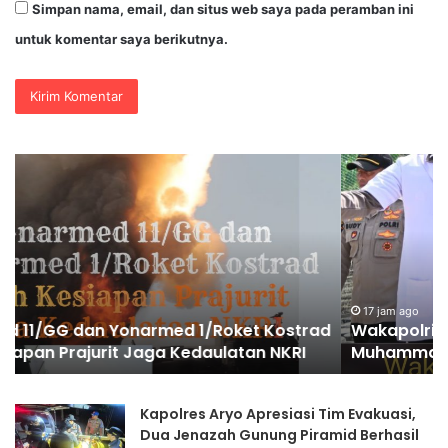
Simpan nama, email, dan situs web saya pada peramban ini
untuk komentar saya berikutnya.
Wakapolri
Po
Dorong
Pr
Personel
Te
Berinovasi,
Pe
Bripda
Ba
Muhammad
Pa
Putra
Ke
Aulia
Hu
17 jam ago
d
Wakapolri Dorong Personel Berinovasi, Bripda
Jadi
di
Muhammad Putra Aulia Jadi Contoh Nyata
Contoh
G
Nyata
Br
Kapolres Aryo Apresiasi Tim Evakuasi,
Dua Jenazah Gunung Piramid Berhasil