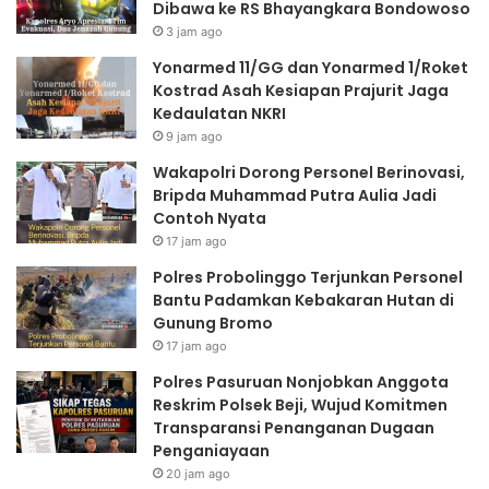
Dibawa ke RS Bhayangkara Bondowoso
3 jam ago
Yonarmed 11/GG dan Yonarmed 1/Roket
Kostrad Asah Kesiapan Prajurit Jaga
Kedaulatan NKRI
9 jam ago
Wakapolri Dorong Personel Berinovasi,
Bripda Muhammad Putra Aulia Jadi
Contoh Nyata
17 jam ago
Polres Probolinggo Terjunkan Personel
Bantu Padamkan Kebakaran Hutan di
Gunung Bromo
17 jam ago
Polres Pasuruan Nonjobkan Anggota
Reskrim Polsek Beji, Wujud Komitmen
Transparansi Penanganan Dugaan
Penganiayaan
20 jam ago