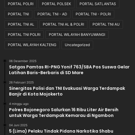
PORTAL POLRI
PORTAL POLSEK
PORTAL SATLANTAS
PORTAL TNI
PORTAL TNI - AD
PORTAL TNI - POLRI
PORTAL TNI AL
PORTAL TNI AL & POLRI
PORTAL TNI AU
PORTAL TNI POLRI
PORTAL WILAYAH BANYUWANGI
PORTAL WILAYAH KALTENG
Uncategorized
06 Desember 2025
Satgas Pamtas RI-PNG Yonif 763/SBA Pos Suswa Gelar
Latihan Baris-Berbaris di SD Mare
26 Februari 2025
Sinergitas Polisi dan TNI Evakuasi Warga Terdampak
Banjir di Kota Mojokerto
4 minggu ago
Polres Bojonegoro Salurkan 16 Ribu Liter Air Bersih
untuk Warga Terdampak Kemarau di Ngambon
04 Juni 2025
5 (Lima) Pelaku Tindak Pidana Narkotika Shabu