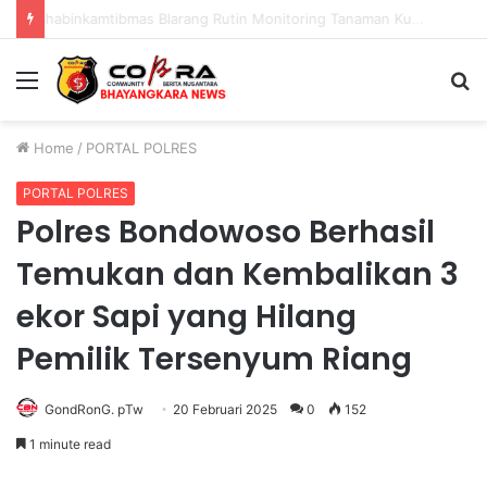
35.936 Anak Muda Main Bareng di Kapolri Cup 2026, Wakapolri: Jangan Cuma Jadi Penonton, Jadilah Talenta Digital
Menu
S
fo
Home
/
PORTAL POLRES
PORTAL POLRES
Polres Bondowoso Berhasil
Temukan dan Kembalikan 3
ekor Sapi yang Hilang
Pemilik Tersenyum Riang
GondRonG. pTw
20 Februari 2025
0
152
1 minute read