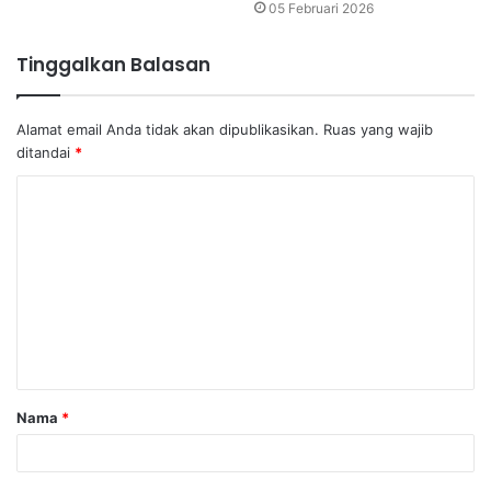
05 Februari 2026
Tinggalkan Balasan
Alamat email Anda tidak akan dipublikasikan.
Ruas yang wajib
ditandai
*
K
o
m
e
n
t
a
Nama
*
r
*