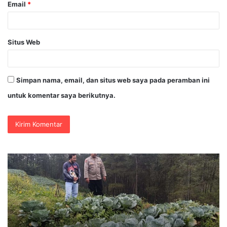
Email
*
Situs Web
Simpan nama, email, dan situs web saya pada peramban ini
untuk komentar saya berikutnya.
Bhabinkamtibmas
35
Blarang
An
Rutin
M
Monitoring
Ma
Tanaman
Ba
Kubis
di
Agar
Ka