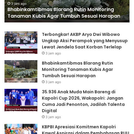
Tumbuh
C
3 jam ago
Bhabinkamtibmas Blarang Rutin Monitoring
Sesuai
20
Tanaman Kubis Agar Tumbuh Sesuai Harapan
Harapan
Wa
Ja
C
Terbongkar! AKBP Aryo Dwi Wibowo
Ja
Ungkap Aksi Perampok yang Menyusup
Pe
Lewat Jendela Saat Korban Terlelap
Ja
3 jam ago
Ta
Di
Bhabinkamtibmas Blarang Rutin
Monitoring Tanaman Kubis Agar
Tumbuh Sesuai Harapan
3 jam ago
35.936 Anak Muda Main Bareng di
Kapolri Cup 2026, Wakapolri: Jangan
Cuma Jadi Penonton, Jadilah Talenta
Digital
3 jam ago
KBPBI Apresiasi Komitmen Kapolri
Kawal Aspirasi dalam Pembahasan RUU