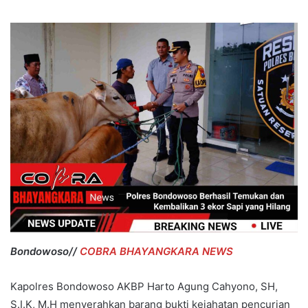
Bondowoso//
COBRA BHAYANGKARA NEWS
Kapolres Bondowoso AKBP Harto Agung Cahyono, SH,
S.I.K, M.H menyerahkan barang bukti kejahatan pencurian