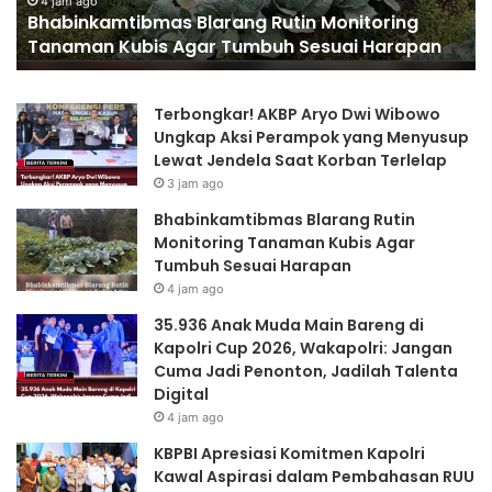
ring
2026, Wakapolri: Jangan Cuma Jadi Penon
2026,
arapan
Jadilah Talenta Digital
Wakapolri:
Jangan
Cuma
Terbongkar! AKBP Aryo Dwi Wibowo
Jadi
Ungkap Aksi Perampok yang Menyusup
Penonton,
Lewat Jendela Saat Korban Terlelap
Jadilah
Talenta
3 jam ago
Digital
Bhabinkamtibmas Blarang Rutin
Monitoring Tanaman Kubis Agar
Tumbuh Sesuai Harapan
4 jam ago
35.936 Anak Muda Main Bareng di
Kapolri Cup 2026, Wakapolri: Jangan
Cuma Jadi Penonton, Jadilah Talenta
Digital
4 jam ago
KBPBI Apresiasi Komitmen Kapolri
Kawal Aspirasi dalam Pembahasan RUU