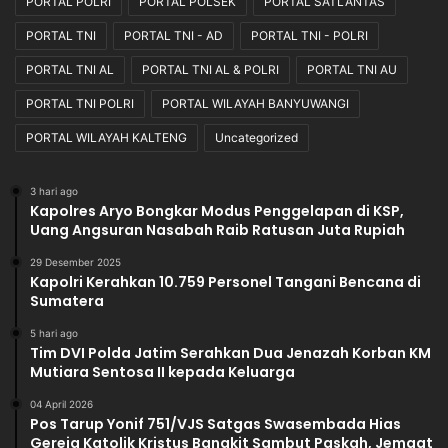
PORTAL POLRI
PORTAL POLSEK
PORTAL SATLANTAS
PORTAL TNI
PORTAL TNI - AD
PORTAL TNI - POLRI
PORTAL TNI AL
PORTAL TNI AL & POLRI
PORTAL TNI AU
PORTAL TNI POLRI
PORTAL WILAYAH BANYUWANGI
PORTAL WILAYAH KALTENG
Uncategorized
3 hari ago
Kapolres Aryo Bongkar Modus Penggelapan di KSP,
Uang Angsuran Nasabah Raib Ratusan Juta Rupiah
29 Desember 2025
Kapolri Kerahkan 10.759 Personel Tangani Bencana di
Sumatera
5 hari ago
Tim DVI Polda Jatim Serahkan Dua Jenazah Korban KM
Mutiara Sentosa II kepada Keluarga
04 April 2026
Pos Tarup Yonif 751/VJS Satgas Swasembada Hias
Gereja Katolik Kristus Bangkit Sambut Paskah, Jemaat