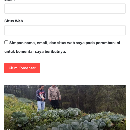
Situs Web
Simpan nama, email, dan situs web saya pada peramban ini
untuk komentar saya berikutnya.
35.936
Anak
Muda
Main
Bareng
di
Kapolri
4 jam ago
35.936 Anak Muda Main Bareng di Kapolri 
Cup