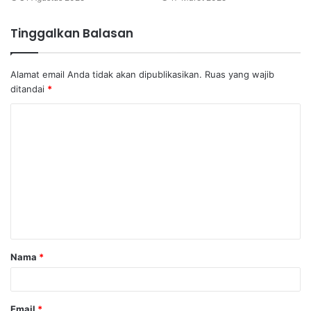
Tinggalkan Balasan
Alamat email Anda tidak akan dipublikasikan.
Ruas yang wajib
ditandai
*
K
o
m
e
n
t
a
Nama
*
r
*
Email
*