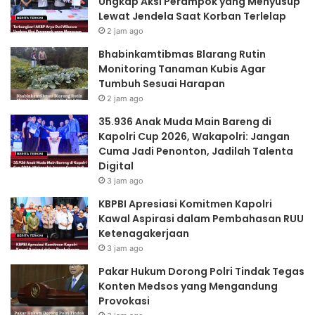
Ungkap Aksi Perampok yang Menyusup
Penonton,
Lewat Jendela Saat Korban Terlelap
Jadilah
Talenta
2 jam ago
Digital
Bhabinkamtibmas Blarang Rutin
Monitoring Tanaman Kubis Agar
Tumbuh Sesuai Harapan
2 jam ago
35.936 Anak Muda Main Bareng di
Kapolri Cup 2026, Wakapolri: Jangan
Cuma Jadi Penonton, Jadilah Talenta
Digital
3 jam ago
KBPBI Apresiasi Komitmen Kapolri
Kawal Aspirasi dalam Pembahasan RUU
Ketenagakerjaan
3 jam ago
Pakar Hukum Dorong Polri Tindak Tegas
Konten Medsos yang Mengandung
Provokasi