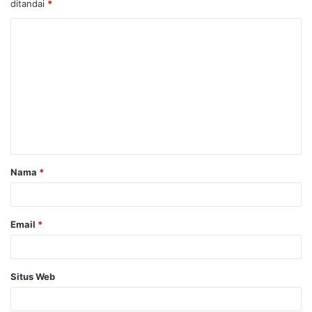
ditandai
*
K
o
m
e
n
t
a
Nama
*
r
*
Email
*
Situs Web