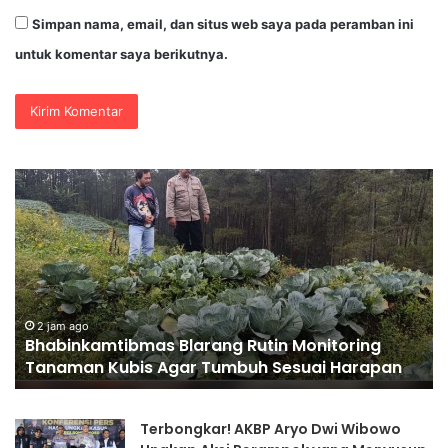
Simpan nama, email, dan situs web saya pada peramban ini
untuk komentar saya berikutnya.
35.936
Anak
Muda
Main
Bareng
di
Kapolri
3 jam ago
35.936 Anak Muda Main Bareng di Kapolri
Cup
toring
2026, Wakapolri: Jangan Cuma Jadi Peno
2026,
 Harapan
Jadilah Talenta Digital
Wakapolri:
Jangan
Cuma
Terbongkar! AKBP Aryo Dwi Wibowo
Jadi