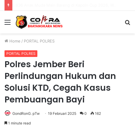
35.936 Anak Muda Main Bareng di Kapolri Cup 2026, Wakapolri: Jangan Cuma Jadi Penonton, Jadilah Talenta Digital
Menu
S
fo
Home
/
PORTAL POLRES
PORTAL POLRES
Polres Jember Beri
Perlindungan Hukum dan
Solusi KTD, Cegah Kasus
Pembuangan Bayi
GondRonG. pTw
19 Februari 2025
0
162
1 minute read