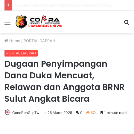
DVI Polda Jatim Serahkan Jenazah Kelima Korban KM Mutiara Sentosa II
Menu
S
fo
Home
/
PORTAL DAERAH
PORTAL DAERAH
Dugaan Penyimpangan
Dana Duka Mencuat,
Relawan dan Anggota BRNR
Sulut Angkat Bicara
GondRonG. pTw
26 Maret 2025
0
674
1 minute read