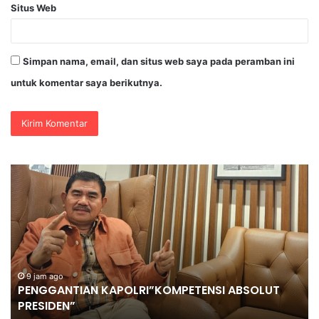
Situs Web
Simpan nama, email, dan situs web saya pada peramban ini
untuk komentar saya berikutnya.
PENGGANTIAN
DV
KAPOLRI”KOMPETENSI
Po
ABSOLUT
Ja
PRESIDEN”
Se
Je
Ke
Ko
O
K
9 jam ago
PENGGANTIAN KAPOLRI”KOMPETENSI ABSOLUT
Mu
PRESIDEN”
Se