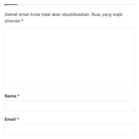
Alamat email Anda tidak akan dipublikasikan.
Ruas yang wajib
ditandai
*
K
o
m
e
n
t
a
Nama
*
r
*
Email
*