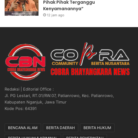
Pihak Pihak Terganggu
Kenyamanannya”
12 jam ago
Redaksi | Editorial Office :
Jl. PG Lestari, RT.01/RW.07, Patianrowo, Kec. Patianrowo,
Kabupaten Nganjuk, Jawa Timur
Kode Pos: 64391
BENCANA ALAM
BERITA DAERAH
BERITA HUKUM