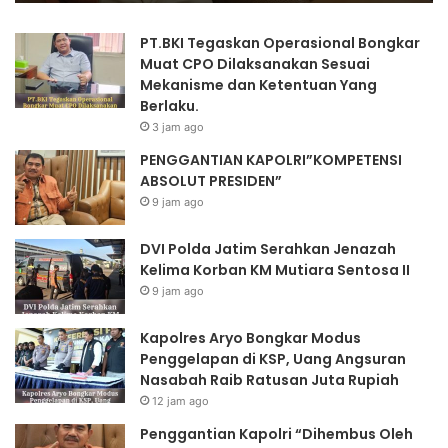
II
PT.BKI Tegaskan Operasional Bongkar
Muat CPO Dilaksanakan Sesuai
Mekanisme dan Ketentuan Yang
Berlaku.
3 jam ago
PENGGANTIAN KAPOLRI”KOMPETENSI
ABSOLUT PRESIDEN”
9 jam ago
DVI Polda Jatim Serahkan Jenazah
Kelima Korban KM Mutiara Sentosa II
9 jam ago
Kapolres Aryo Bongkar Modus
Penggelapan di KSP, Uang Angsuran
Nasabah Raib Ratusan Juta Rupiah
12 jam ago
Penggantian Kapolri “Dihembus Oleh