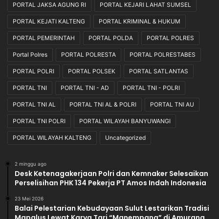
PORTAL JAKSA AGUNG RI
PORTAL KEJARI LAHAT SUMSEL
PORTAL KEJATI KALTENG
PORTAL KRIMINAL & HUKUM
PORTAL PEMERINTAH
PORTAL POLDA
PORTAL POLRES
Portal Polres
PORTAL POLRESTA
PORTAL POLRESTABES
PORTAL POLRI
PORTAL POLSEK
PORTAL SATLANTAS
PORTAL TNI
PORTAL TNI - AD
PORTAL TNI - POLRI
PORTAL TNI AL
PORTAL TNI AL & POLRI
PORTAL TNI AU
PORTAL TNI POLRI
PORTAL WILAYAH BANYUWANGI
PORTAL WILAYAH KALTENG
Uncategorized
2 minggu ago
Desk Ketenagakerjaan Polri dan Kemnaker Selesaikan
Perselisihan PHK 134 Pekerja PT Amos Indah Indonesia
23 Mei 2026
Balai Pelestarian Kebudayaan Sulut Lestarikan Tradisi
Mapalus Lewat Karya Tari “Manempang” di Amurang