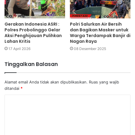
Gerakan Indonesia ASRI :
Polri Salurkan Air Bersih
Polres Probolinggo Gelar
dan Bagikan Masker untuk
Aksi Penghijauan Pulihkan
Warga Terdampak Banjir di
Lahan Kritis
Nagan Raya
17 April 2026
08 Desember 2025
Tinggalkan Balasan
Alamat email Anda tidak akan dipublikasikan.
Ruas yang wajib
ditandai
*
K
o
m
e