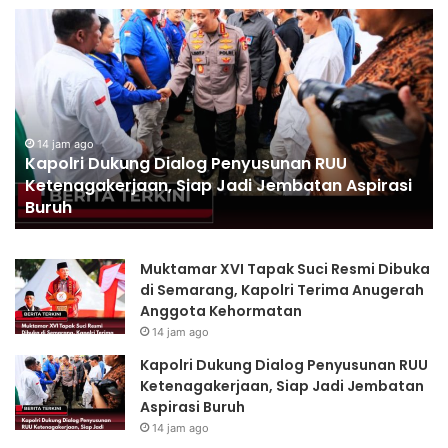
Polri
Pastikan
Proses
Pemeriksaan
Personel
di
Aceh
14 jam ago
nan RUU
Polri Pastikan Proses Pemeriksaan 
Dilaksanakan
mbatan Aspirasi
Aceh Dilaksanakan Secara Profesi
Secara
Transparan
Profesional
dan
Transparan
Muktamar XVI Tapak Suci Resmi Dibuka
di Semarang, Kapolri Terima Anugerah
Anggota Kehormatan
14 jam ago
Kapolri Dukung Dialog Penyusunan RUU
Ketenagakerjaan, Siap Jadi Jembatan
Aspirasi Buruh
14 jam ago