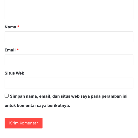
n
t
a
Nama
*
r
*
Email
*
Situs Web
Simpan nama, email, dan situs web saya pada peramban ini
untuk komentar saya berikutnya.