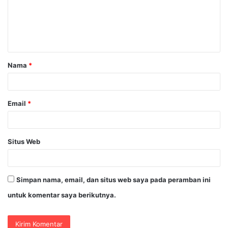
e
n
t
a
Nama
*
r
*
Email
*
Situs Web
Simpan nama, email, dan situs web saya pada peramban ini
untuk komentar saya berikutnya.