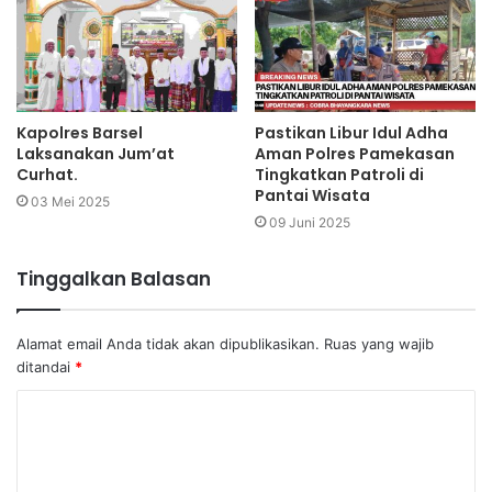
Kapolres Barsel
Pastikan Libur Idul Adha
Laksanakan Jum’at
Aman Polres Pamekasan
Curhat.
Tingkatkan Patroli di
Pantai Wisata
03 Mei 2025
09 Juni 2025
Tinggalkan Balasan
Alamat email Anda tidak akan dipublikasikan.
Ruas yang wajib
ditandai
*
K
o
m