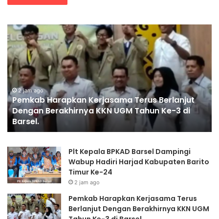
E-
Ti
Sports
Ga
Kapolri
Po
Cup
Tr
2026
Be
Jadi
Ev
Wadah
4
Gen
Pe
2 jam ago
E-Sports Kapolri Cup 2026 Jadi Wadah Gen Z
Z
ya
Kembangkan Potensi di Ekosistem Digital
Kembangkan
Te
Potensi
Ke
di
di
Plt Kepala BPKAD Barsel Dampingi
Ekosistem
G
Wabup Hadiri Harjad Kabupaten Barito
Digital
Or
Timur Ke-24
ar
2 jam ago
Pemkab Harapkan Kerjasama Terus
Berlanjut Dengan Berakhirnya KKN UGM