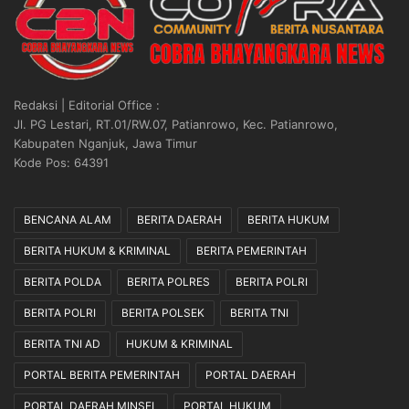
Redaksi | Editorial Office :
Jl. PG Lestari, RT.01/RW.07, Patianrowo, Kec. Patianrowo,
Kabupaten Nganjuk, Jawa Timur
Kode Pos: 64391
BENCANA ALAM
BERITA DAERAH
BERITA HUKUM
BERITA HUKUM & KRIMINAL
BERITA PEMERINTAH
BERITA POLDA
BERITA POLRES
BERITA POLRI
BERITA POLRI
BERITA POLSEK
BERITA TNI
BERITA TNI AD
HUKUM & KRIMINAL
PORTAL BERITA PEMERINTAH
PORTAL DAERAH
PORTAL DAERAH MINSEL
PORTAL HUKUM