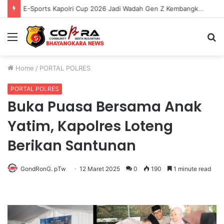
E-Sports Kapolri Cup 2026 Jadi Wadah Gen Z Kembangkan Potensi di Ekosistem Digital
Menu
S
fo
Home
/
PORTAL POLRES
PORTAL POLRES
Buka Puasa Bersama Anak
Yatim, Kapolres Loteng
Berikan Santunan
GondRonG. pTw
12 Maret 2025
0
190
1 minute read