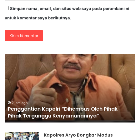
Simpan nama, email, dan situs web saya pada peramban ini
untuk komentar saya berikutnya.
Polres
Pe
Jombang
Ka
Perkuat
“D
Kolaborasi
Ol
Hadapi
Pi
Kekeringan
Pi
dan
Te
Karhutla
Ke
4 jam ago
Polres Jombang Perkuat Kolaborasi Hadapi
Kekeringan dan Karhutla
Kapolres Aryo Bongkar Modus