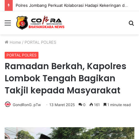
Polres Jombang Perkuat Kolaborasi Hadapi Kekeringan dan Karhutla
Menu
S
fo
Home
/
PORTAL POLRES
PORTAL POLRES
Ramadan Berkah, Kapolres
Lombok Tengah Bagikan
Takjil kepada Masyarakat
GondRonG. pTw
13 Maret 2025
0
161
1 minute read