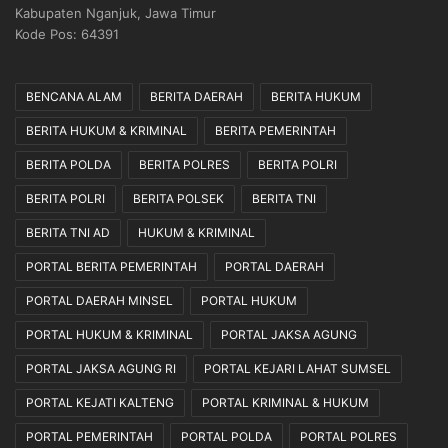
Kabupaten Nganjuk, Jawa Timur
k
Kode Pos: 64391
a
n
S
BENCANA ALAM
BERITA DAERAH
BERITA HUKUM
e
s
BERITA HUKUM & KRIMINAL
BERITA PEMERINTAH
u
a
BERITA POLDA
BERITA POLRES
BERITA POLRI
i
BERITA POLRI
BERITA POLSEK
BERITA TNI
M
e
BERITA TNI AD
HUKUM & KRIMINAL
k
a
PORTAL BERITA PEMERINTAH
PORTAL DAERAH
n
PORTAL DAERAH MINSEL
PORTAL HUKUM
i
s
PORTAL HUKUM & KRIMINAL
PORTAL JAKSA AGUNG
m
PORTAL JAKSA AGUNG RI
PORTAL KEJARI LAHAT SUMSEL
e
d
PORTAL KEJATI KALTENG
PORTAL KRIMINAL & HUKUM
a
n
PORTAL PEMERINTAH
PORTAL POLDA
PORTAL POLRES