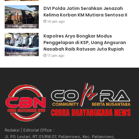
n
S
DVI Polda Jatim Serahkan Jenazah
g
I
Kelima Korban KM Mutiara Sentosa II
k
A
14 jam ago
a
B
r
S
Kapolres Aryo Bongkar Modus
M
O
Penggelapan di KSP, Uang Angsuran
u
L
Nasabah Raib Ratusan Juta Rupiah
a
U
17 jam ago
t
T
C
P
P
R
O
E
D
S
i
I
l
D
a
E
k
N
s
”
a
Redaksi | Editorial Office :
n
Jl. PG Lestari, RT.01/RW.07, Patianrowo, Kec. Patianrowo,
a