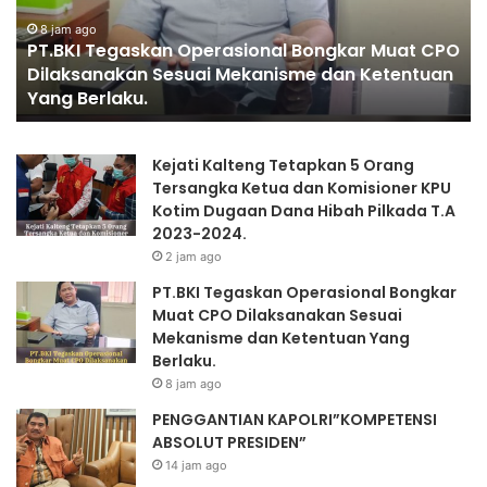
I
A
:
T
8 jam ago
N
PT.BKI Tegaskan Operasional Bongkar Muat CPO
e
T
Dilaksanakan Sesuai Mekanisme dan Ketentuan
g
I
Yang Berlaku.
a
A
s
N
k
K
Kejati Kalteng Tetapkan 5 Orang
a
A
Tersangka Ketua dan Komisioner KPU
n
P
Kotim Dugaan Dana Hibah Pilkada T.A
O
O
2023-2024.
p
L
2 jam ago
e
R
r
I
PT.BKI Tegaskan Operasional Bongkar
a
”
Muat CPO Dilaksanakan Sesuai
s
K
Mekanisme dan Ketentuan Yang
i
O
Berlaku.
o
M
8 jam ago
n
P
PENGGANTIAN KAPOLRI”KOMPETENSI
a
E
ABSOLUT PRESIDEN”
l
T
B
E
14 jam ago
o
N