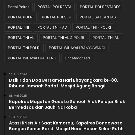
K
Portal Polres
PORTAL POLRESTA
PORTAL POLRESTABES
e
t
PORTAL POLRI
PORTAL POLSEK
PORTAL SATLANTAS
e
PORTAL TNI
PORTAL TNI - AD
PORTAL TNI - POLRI
n
t
PORTAL TNI AL
PORTAL TNI AL & POLRI
PORTAL TNI AU
u
a
PORTAL TNI POLRI
PORTAL WILAYAH BANYUWANGI
n
PORTAL WILAYAH KALTENG
Uncategorized
Y
a
n
14 Juni 2026
g
Dzikir dan Doa Bersama Hari Bhayangkara ke-80,
B
Ribuan Jamaah Padati Masjid Agung Bangil
e
08 Mei 2025
r
Kapolres Magetan Goes to School: Ajak Pelajar Bijak
l
Bermedsos dan Jauhi Narkoba
a
k
19 Juni 2026
Atasi Krisis Air Saat Kemarau, Kapolres Bondowoso
u
Bangun Sumur Bor di Masjid Nurul Hasan Sekar Putih
.