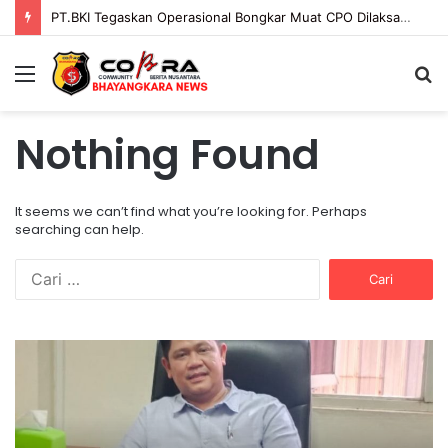
PT.BKI Tegaskan Operasional Bongkar Muat CPO Dilaksanakan Sesuai Mekanisme dan Ketentuan Yang Berlaku.
Menu
S
fo
Nothing Found
It seems we can’t find what you’re looking for. Perhaps
searching can help.
C
a
r
i
P
P
u
T
E
n
.
N
t
B
G
u
K
G
k