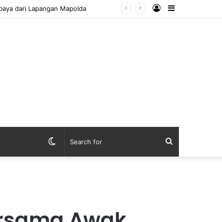
Log
Sidebar
ya dari Lapangan Mapolda
In
Switch
Search
skin
for
ersama Awak