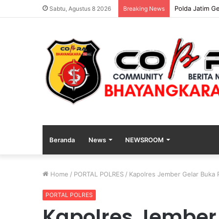
Polda Jatim Gela
Sabtu, Agustus 8 2026
Breaking News
Beranda
News
NEWSROOM
Home
/
PORTAL POLRES
/
Kapolres Jember Gelar Buka 
PORTAL POLRES
Kapolres Jember