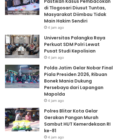
Pastikan Kasus Pembacokan
Lapangan
di Tlogosari Diusut Tuntas,
Mapolda
Masyarakat Diimbau Tidak
Main Hakim Sendiri
4 jam ago
Universitas Palangka Raya
Perkuat SDM Polri Lewat
Pusat Studi Kepolisian
4 jam ago
Polda Jatim Gelar Nobar Final
Piala Presiden 2026, Ribuan
Bonek Mania Dukung
Persebaya dari Lapangan
Mapolda
4 jam ago
Polres Blitar Kota Gelar
Gerakan Pangan Murah
Sambut HUT Kemerdekaan RI
ke-81
4 jam ago