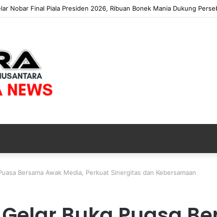
r Nobar Final Piala Presiden 2026, Ribuan Bonek Mania Dukung Perseba
Puasa Bersama Awak Media, Perkuat Sinergitas dan Kebersamaan
 Gelar Buka Puasa B