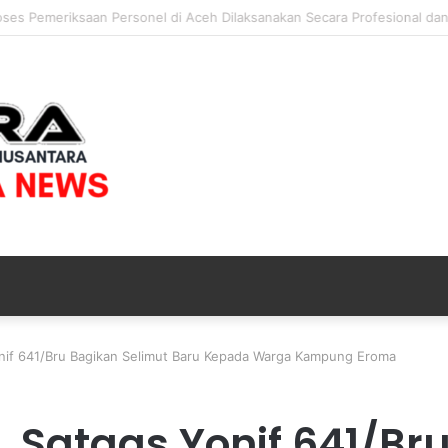
 Proses Pemeriksaan Personel di Aceh Dilaksanakan Secara Profesional 
onif 641/Bru Bagikan Selimut Baru Kepada Warga Kampung Eroma
, Satgas Yonif 641/Br