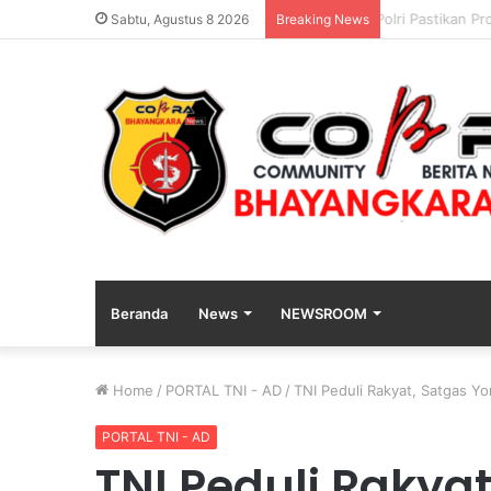
Polri Pastikan
Sabtu, Agustus 8 2026
Breaking News
Beranda
News
NEWSROOM
Home
/
PORTAL TNI - AD
/
TNI Peduli Rakyat, Satgas Y
PORTAL TNI - AD
TNI Peduli Rakyat