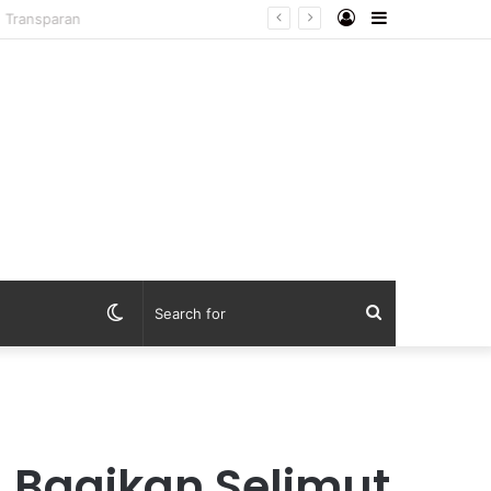
Log
Sidebar
dan Transparan
In
Switch
Search
skin
for
u Bagikan Selimut