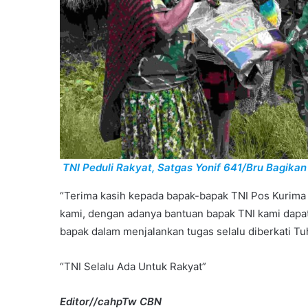
TNI Peduli Rakyat, Satgas Yonif 641/Bru Bagik
“Terima kasih kepada bapak-bapak TNI Pos Kurim
kami, dengan adanya bantuan bapak TNI kami dapa
bapak dalam menjalankan tugas selalu diberkati Tu
“TNI Selalu Ada Untuk Rakyat”
Editor//cahpTw CBN