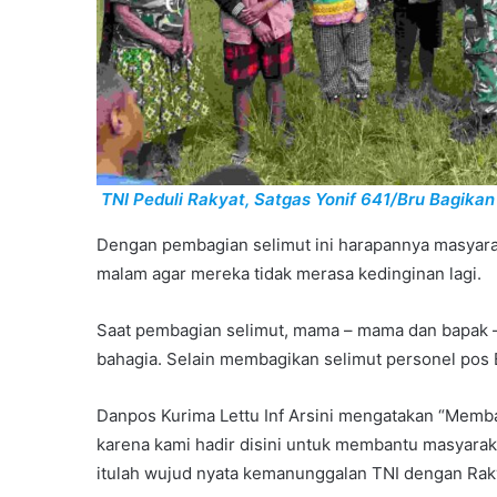
TNI Peduli Rakyat, Satgas Yonif 641/Bru Bagik
Dengan pembagian selimut ini harapannya masyarak
malam agar mereka tidak merasa kedinginan lagi.
Saat pembagian selimut, mama – mama dan bapak –
bahagia. Selain membagikan selimut personel po
Danpos Kurima Lettu Inf Arsini mengatakan “Memb
karena kami hadir disini untuk membantu masyarak
itulah wujud nyata kemanunggalan TNI dengan Ra