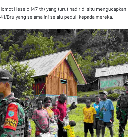
mot Heselo (47 th) yang turut hadir di situ mengucapkan
41/Bru yang selama ini selalu peduli kepada mereka.