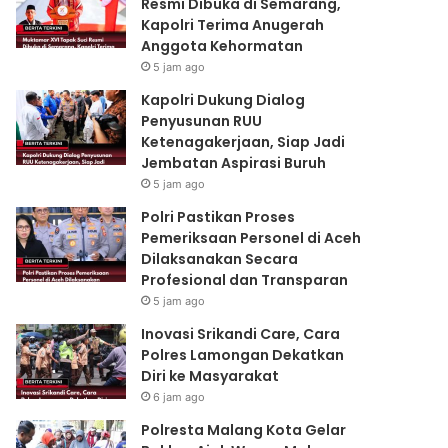
Resmi Dibuka di Semarang,
Kapolri Terima Anugerah
Anggota Kehormatan
5 jam ago
Kapolri Dukung Dialog
Penyusunan RUU
Ketenagakerjaan, Siap Jadi
Jembatan Aspirasi Buruh
5 jam ago
Polri Pastikan Proses
Pemeriksaan Personel di Aceh
Dilaksanakan Secara
Profesional dan Transparan
5 jam ago
Inovasi Srikandi Care, Cara
Polres Lamongan Dekatkan
Diri ke Masyarakat
6 jam ago
Polresta Malang Kota Gelar