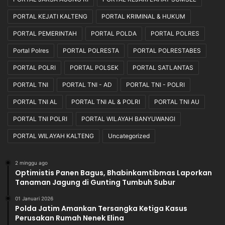
PORTAL KEJATI KALTENG
PORTAL KRIMINAL & HUKUM
PORTAL PEMERINTAH
PORTAL POLDA
PORTAL POLRES
Portal Polres
PORTAL POLRESTA
PORTAL POLRESTABES
PORTAL POLRI
PORTAL POLSEK
PORTAL SATLANTAS
PORTAL TNI
PORTAL TNI - AD
PORTAL TNI - POLRI
PORTAL TNI AL
PORTAL TNI AL & POLRI
PORTAL TNI AU
PORTAL TNI POLRI
PORTAL WILAYAH BANYUWANGI
PORTAL WILAYAH KALTENG
Uncategorized
2 minggu ago
Optimistis Panen Bagus, Bhabinkamtibmas Laporkan
Tanaman Jagung di Gunting Tumbuh Subur
01 Januari 2026
Polda Jatim Amankan Tersangka Ketiga Kasus
Perusakan Rumah Nenek Elina