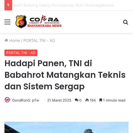
Polri Pastikan Proses Pemeriksaan Personel di Aceh Dilaksanakan Secara Profesional dan Transparan
Menu
S
fo
Home
/
PORTAL TNI - AD
PORTAL TNI - AD
Hadapi Panen, TNI di
Babahrot Matangkan Teknis
dan Sistem Sergap
GondRonG. pTw
21 Maret 2025
0
164
1 minute read