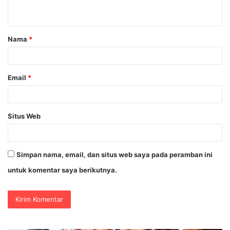
t
a
Nama
*
r
*
Email
*
Situs Web
Simpan nama, email, dan situs web saya pada peramban ini
untuk komentar saya berikutnya.