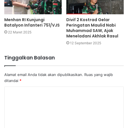
Menhan RI Kunjungi
Divif 2 Kostrad Gelar
Batalyon Infanteri 751/VJS
Peringatan Maulid Nabi
Muhammad SAW, Ajak
22 Maret 2025
Meneladani Akhlak Rasul
12 September 2025
Tinggalkan Balasan
Alamat email Anda tidak akan dipublikasikan.
Ruas yang wajib
ditandai
*
K
o
m
e
n