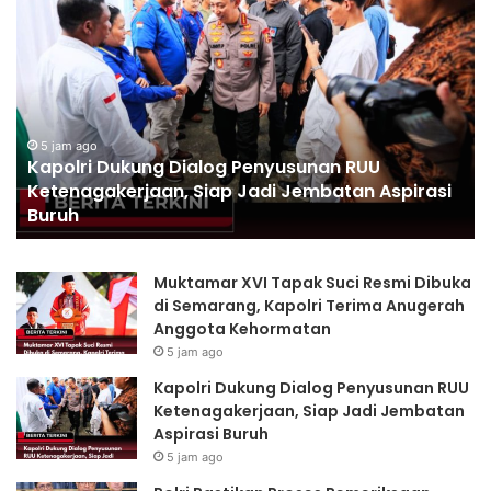
Kapolri
Po
Dukung
Pa
Dialog
Pr
Penyusunan
Pe
RUU
Pe
Ketenagakerjaan,
di
Siap
Ac
5 jam ago
Kapolri Dukung Dialog Penyusunan RUU
Jadi
Di
Ketenagakerjaan, Siap Jadi Jembatan Aspirasi
Jembatan
Se
Buruh
Aspirasi
Pr
Buruh
da
Tr
Muktamar XVI Tapak Suci Resmi Dibuka
di Semarang, Kapolri Terima Anugerah
Anggota Kehormatan
5 jam ago
Kapolri Dukung Dialog Penyusunan RUU
Ketenagakerjaan, Siap Jadi Jembatan
Aspirasi Buruh
5 jam ago