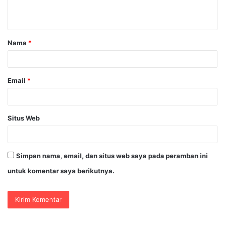
t
a
Nama
*
r
*
Email
*
Situs Web
Simpan nama, email, dan situs web saya pada peramban ini
untuk komentar saya berikutnya.