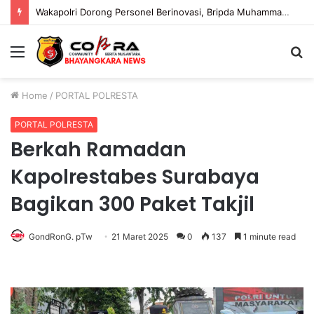
Wakapolri Dorong Personel Berinovasi, Bripda Muhammad Putra Aulia Jadi Contoh Nyata
Menu
S
fo
Home
/
PORTAL POLRESTA
PORTAL POLRESTA
Berkah Ramadan
Kapolrestabes Surabaya
Bagikan 300 Paket Takjil
GondRonG. pTw
21 Maret 2025
0
137
1 minute read