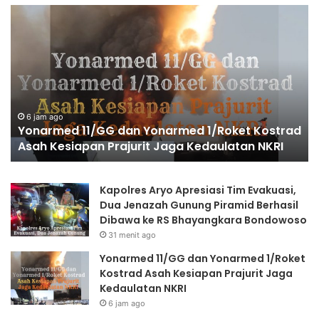
Wakapolri
Po
Dorong
Pr
Personel
Te
Berinovasi,
Pe
Bripda
Ba
Muhammad
Pa
Putra
Ke
Aulia
Hu
14 jam ago
d
Wakapolri Dorong Personel Berinovasi, Bripda
Jadi
di
Muhammad Putra Aulia Jadi Contoh Nyata
Contoh
G
Nyata
Br
Kapolres Aryo Apresiasi Tim Evakuasi,
Dua Jenazah Gunung Piramid Berhasil
Dibawa ke RS Bhayangkara Bondowoso
31 menit ago
Yonarmed 11/GG dan Yonarmed 1/Roket
Kostrad Asah Kesiapan Prajurit Jaga
Kedaulatan NKRI
6 jam ago