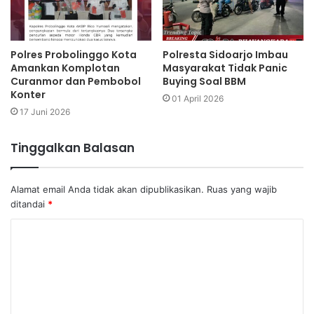
Polres Probolinggo Kota
Polresta Sidoarjo Imbau
Amankan Komplotan
Masyarakat Tidak Panic
Curanmor dan Pembobol
Buying Soal BBM
Konter
01 April 2026
17 Juni 2026
Tinggalkan Balasan
Alamat email Anda tidak akan dipublikasikan.
Ruas yang wajib
ditandai
*
K
o
m
e
n