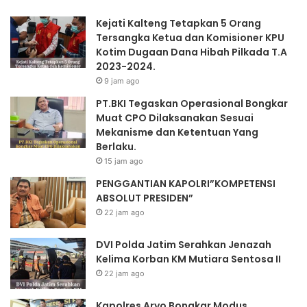
Yang
Kejati Kalteng Tetapkan 5 Orang
Berlaku.
Tersangka Ketua dan Komisioner KPU
Kotim Dugaan Dana Hibah Pilkada T.A
2023-2024.
9 jam ago
PT.BKI Tegaskan Operasional Bongkar
Muat CPO Dilaksanakan Sesuai
Mekanisme dan Ketentuan Yang
Berlaku.
15 jam ago
PENGGANTIAN KAPOLRI”KOMPETENSI
ABSOLUT PRESIDEN”
22 jam ago
DVI Polda Jatim Serahkan Jenazah
Kelima Korban KM Mutiara Sentosa II
22 jam ago
Kapolres Aryo Bongkar Modus