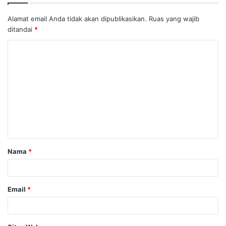
Alamat email Anda tidak akan dipublikasikan.
Ruas yang wajib
ditandai
*
K
o
m
e
n
t
a
Nama
*
r
*
Email
*