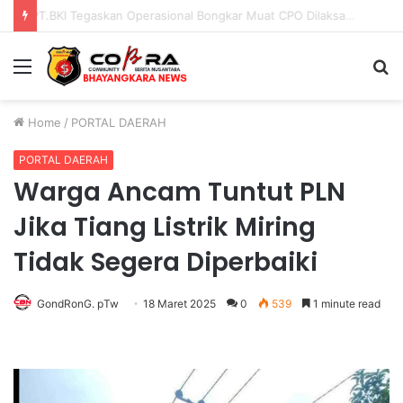
PENGGANTIAN KAPOLRI”KOMPETENSI ABSOLUT PRESIDEN”
Menu
S
fo
Home
/
PORTAL DAERAH
PORTAL DAERAH
Warga Ancam Tuntut PLN
Jika Tiang Listrik Miring
Tidak Segera Diperbaiki
GondRonG. pTw
18 Maret 2025
0
539
1 minute read