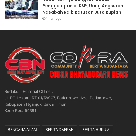
Penggelapan di KSP, Uang Angsuran
Nasabah Raib Ratusan Juta Rupiah
1 hari ago
Redaksi | Editorial Office :
Jl. PG Lestari, RT.01/RW.07, Patianrowo, Kec. Patianrowo,
Kabupaten Nganjuk, Jawa Timur
Kode Pos: 64391
BENCANA ALAM
BERITA DAERAH
BERITA HUKUM