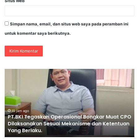
Situs Web
Simpan nama, email, dan situs web saya pada peramban ini
untuk komentar saya berikutnya.
PT.BKI
P
Tegaskan
KA
Operasional
A
Bongkar
PR
Muat
CPO
Dilaksanakan
15 jam ago
PT.BKI Tegaskan Operasional Bongkar Muat CPO
Sesuai
Dilaksanakan Sesuai Mekanisme dan Ketentuan
Mekanisme
Yang Berlaku.
dan
Ketentuan