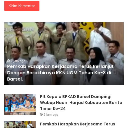
Pemkab
E-
Harapkan
Sp
Kerjasama
Ka
Terus
C
Berlanjut
20
Dengan
Ja
Berakhirnya
W
2 jam ago
Pemkab Harapkan Kerjasama Terus Berlanjut
KKN
G
i
Dengan Berakhirnya KKN UGM Tahun Ke-3 di
UGM
Z
Barsel.
Tahun
Ke
Ke-
Po
3
di
Plt Kepala BPKAD Barsel Dampingi
di
Ek
Wabup Hadiri Harjad Kabupaten Barito
Barsel.
Di
Timur Ke-24
2 jam ago
Pemkab Harapkan Kerjasama Terus