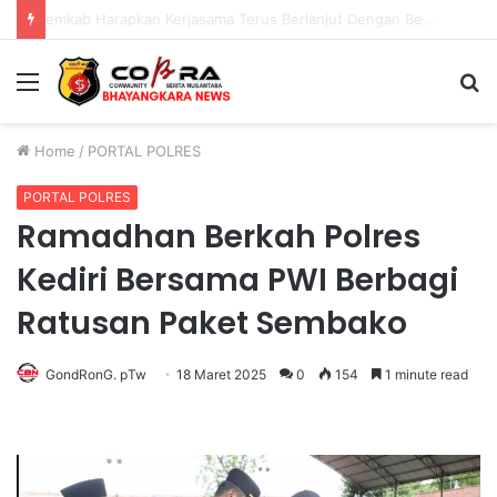
E-Sports Kapolri Cup 2026 Jadi Wadah Gen Z Kembangkan Potensi di Ekosistem Digital
Menu
S
fo
Home
/
PORTAL POLRES
PORTAL POLRES
Ramadhan Berkah Polres
Kediri Bersama PWI Berbagi
Ratusan Paket Sembako
GondRonG. pTw
18 Maret 2025
0
154
1 minute read