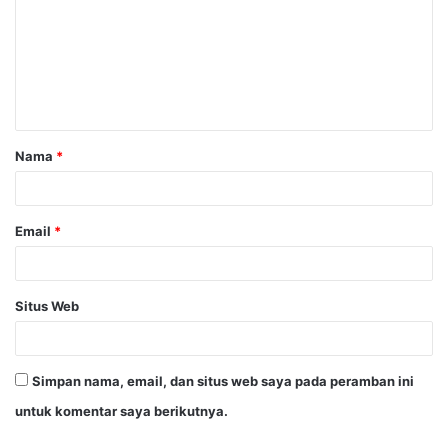
m
e
n
t
a
Nama
*
r
*
Email
*
Situs Web
Simpan nama, email, dan situs web saya pada peramban ini
untuk komentar saya berikutnya.