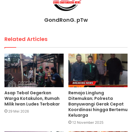
GondRonG. pTw
Related Articles
Asap Tebal Gegerkan
Remaja Linglung
Warga Kotakulon, Rumah
Ditemukan; Polresta
Milik Iwan Ludes Terbakar
Banyuwangi Gerak Cepat
Koordinasi hingga Bertemu
29 Mei 2026
Keluarga
12 November 2025