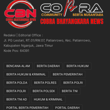
Redaksi | Editorial Office :
Jl. PG Lestari, RT.01/RW.07, Patianrowo, Kec. Patianrowo,
Kabupaten Nganjuk, Jawa Timur
Kode Pos: 64391
BENCANA ALAM
BERITA DAERAH
BERITA HUKUM
BERITA HUKUM & KRIMINAL
BERITA PEMERINTAH
BERITA POLDA
BERITA POLRES
BERITA POLRI
BERITA POLRI
BERITA POLSEK
BERITA TNI
BERITA TNI AD
HUKUM & KRIMINAL
PORTAL BERITA PEMERINTAH
PORTAL DAERAH