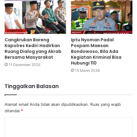
Cangkrukan Bareng
Iptu Nyoman Padal
Kapolres Kediri Hadirkan
Pospam Maesan
Ruang Dialog yang Akrab
Bondowoso, Bila Ada
Bersama Masyarakat
Kegiatan Kriminal Bisa
Hubungi 110
11 Desember 2025
15 Maret 2026
Tinggalkan Balasan
Alamat email Anda tidak akan dipublikasikan.
Ruas yang wajib
ditandai
*
K
o