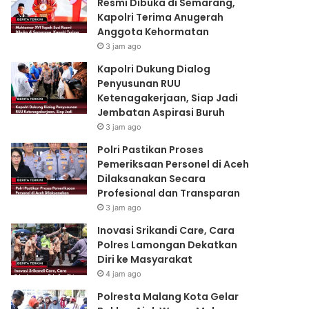
Resmi Dibuka di Semarang,
Kapolri Terima Anugerah
Anggota Kehormatan
3 jam ago
Kapolri Dukung Dialog
Penyusunan RUU
Ketenagakerjaan, Siap Jadi
Jembatan Aspirasi Buruh
3 jam ago
Polri Pastikan Proses
Pemeriksaan Personel di Aceh
Dilaksanakan Secara
Profesional dan Transparan
3 jam ago
Inovasi Srikandi Care, Cara
Polres Lamongan Dekatkan
Diri ke Masyarakat
4 jam ago
Polresta Malang Kota Gelar