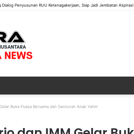
 Proses Pemeriksaan Personel di Aceh Dilaksanakan Secara Profesional 
 Gelar Buka Puasa Bersama dan Santunan Anak Yatim
rjo dan IMM Gelar Bu