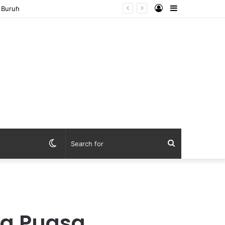
Log
Sidebar
dan Transparan
In
Switch
Search
skin
for
ka Puasa