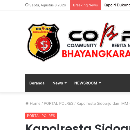
Polri Pastikan
Sabtu, Agustus 8 2026
Breaking News
Beranda
News
NEWSROOM
Home
/
PORTAL POLRES
/
Kapolresta Sidoarjo dan IMM
PORTAL POLRES
Kapolresta Sidoa