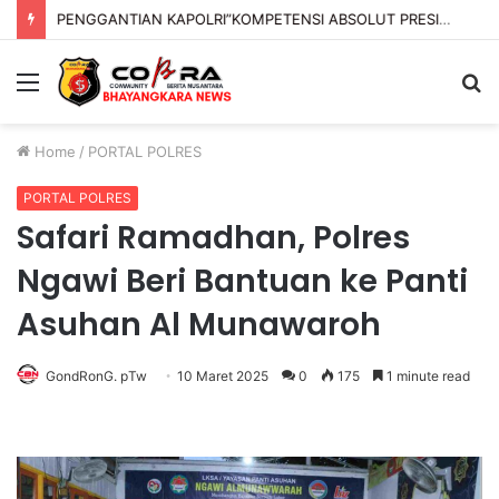
PENGGANTIAN KAPOLRI”KOMPETENSI ABSOLUT PRESIDEN”
Menu
S
fo
Home
/
PORTAL POLRES
PORTAL POLRES
Safari Ramadhan, Polres
Ngawi Beri Bantuan ke Panti
Asuhan Al Munawaroh
GondRonG. pTw
10 Maret 2025
0
175
1 minute read