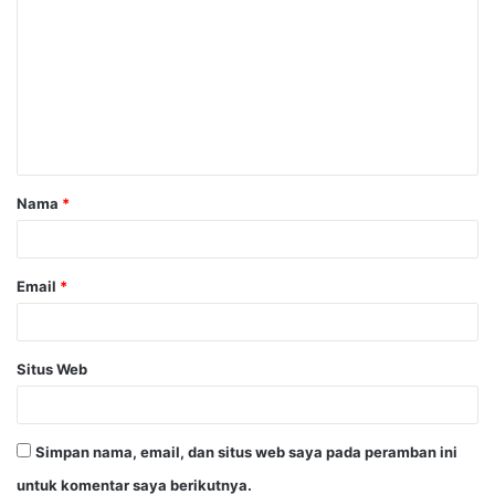
o
m
e
n
t
a
Nama
*
r
*
Email
*
Situs Web
Simpan nama, email, dan situs web saya pada peramban ini
untuk komentar saya berikutnya.