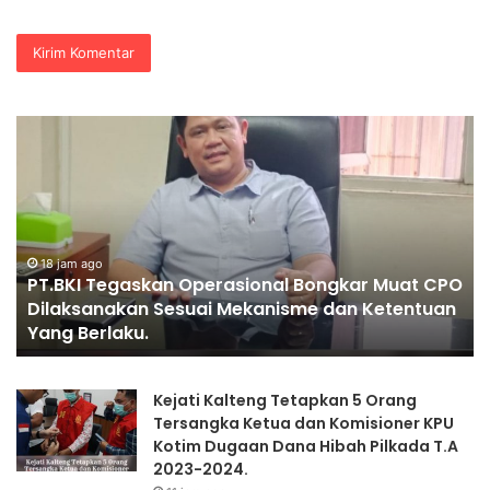
PENGGANTIAN
DV
KAPOLRI”KOMPETENSI
Po
ABSOLUT
Ja
PRESIDEN”
Se
Je
Ke
Ko
O
K
1 hari ago
PENGGANTIAN KAPOLRI”KOMPETENSI ABSOLUT
Mu
PRESIDEN”
Se
II
Kejati Kalteng Tetapkan 5 Orang
Tersangka Ketua dan Komisioner KPU
Kotim Dugaan Dana Hibah Pilkada T.A
2023-2024.