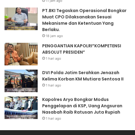
11 jam ago
PT.BKI Tegaskan Operasional Bongkar
Muat CPO Dilaksanakan Sesuai
Mekanisme dan Ketentuan Yang
Berlaku.
18 jam ago
PENGGANTIAN KAPOLRI”KOMPETENSI
ABSOLUT PRESIDEN”
1 hari ago
DVI Polda Jatim Serahkan Jenazah
Kelima Korban KM Mutiara Sentosa II
1 hari ago
Kapolres Aryo Bongkar Modus
Penggelapan di KSP, Uang Angsuran
Nasabah Raib Ratusan Juta Rupiah
1 hari ago