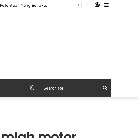
Log
Sidebar
In
Switch
Search
skin
for
umlah motor