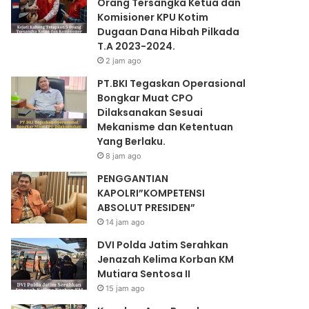
Orang Tersangka Ketua dan
Komisioner KPU Kotim
Dugaan Dana Hibah Pilkada
T.A 2023-2024.
2 jam ago
PT.BKI Tegaskan Operasional
Bongkar Muat CPO
Dilaksanakan Sesuai
Mekanisme dan Ketentuan
Yang Berlaku.
8 jam ago
PENGGANTIAN
KAPOLRI”KOMPETENSI
ABSOLUT PRESIDEN”
14 jam ago
DVI Polda Jatim Serahkan
Jenazah Kelima Korban KM
Mutiara Sentosa II
15 jam ago