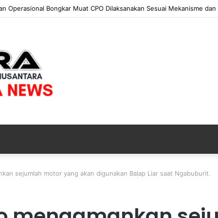
 KAPOLRI”KOMPETENSI ABSOLUT PRESIDEN”
n sejumlah motor yang akan digunakan Balap Liar saat Ngabuburit.
so mengamankan sej