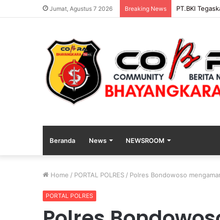
PENGGANTIAN
Jumat, Agustus 7 2026
Breaking News
Beranda
News
NEWSROOM
Home
/
PORTAL POLRES
/
Polres Bondowoso mengamanka
PORTAL POLRES
Polres Bondowo