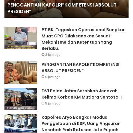
PENGGANTIAN KAPOLRI”KOMPETENSI ABSOLUT
Mu
PRESIDEN”
Se
II
PT.BKI Tegaskan Operasional Bongkar
Muat CPO Dilaksanakan Sesuai
Mekanisme dan Ketentuan Yang
Berlaku.
3 jam ago
PENGGANTIAN KAPOLRI”KOMPETENSI
ABSOLUT PRESIDEN”
9 jam ago
DVI Polda Jatim Serahkan Jenazah
Kelima Korban KM Mutiara Sentosa II
9 jam ago
Kapolres Aryo Bongkar Modus
Penggelapan di KSP, Uang Angsuran
Nasabah Raib Ratusan Juta Rupiah