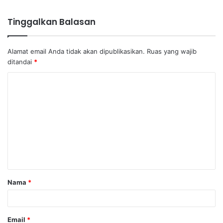
Tinggalkan Balasan
Alamat email Anda tidak akan dipublikasikan.
Ruas yang wajib
ditandai
*
K
o
m
e
n
t
a
Nama
*
r
*
Email
*