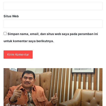
Situs Web
Simpan nama, email, dan situs web saya pada peramban ini
untuk komentar saya berikutnya.
PENGGANTIAN
DV
KAPOLRI”KOMPETENSI
Po
ABSOLUT
Ja
PRESIDEN”
Se
Je
Ke
Ko
O
K
9 jam ago