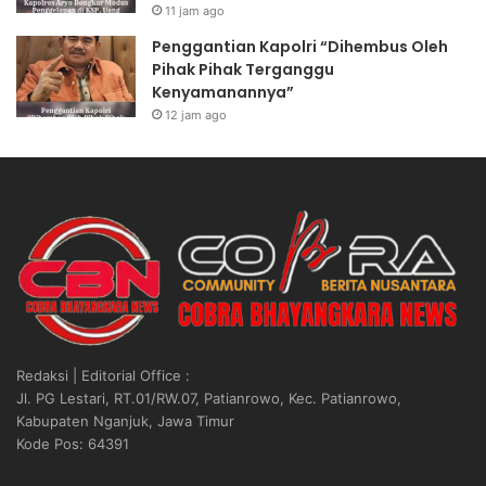
11 jam ago
Penggantian Kapolri “Dihembus Oleh
Pihak Pihak Terganggu
Kenyamanannya”
12 jam ago
Redaksi | Editorial Office :
Jl. PG Lestari, RT.01/RW.07, Patianrowo, Kec. Patianrowo,
Kabupaten Nganjuk, Jawa Timur
Kode Pos: 64391