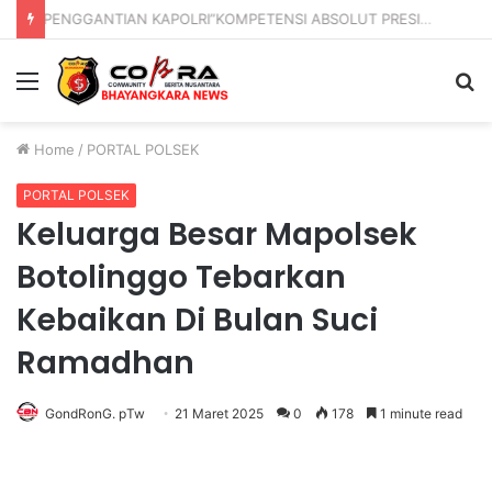
DVI Polda Jatim Serahkan Jenazah Kelima Korban KM Mutiara Sentosa II
Menu
S
fo
Home
/
PORTAL POLSEK
PORTAL POLSEK
Keluarga Besar Mapolsek
Botolinggo Tebarkan
Kebaikan Di Bulan Suci
Ramadhan
GondRonG. pTw
21 Maret 2025
0
178
1 minute read