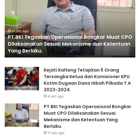
onal
ABSOLUT
r
PRESIDEN”
nakan
am ago
KI Tegaskan Operasional Bongkar Muat CPO
17 jam ago
ksanakan Sesuai Mekanisme dan Ketentuan
PENGGAN
sme
 Berlaku.
PRESIDE
uan
Kejati Kalteng Tetapkan 5 Orang
.
Tersangka Ketua dan Komisioner KPU
Kotim Dugaan Dana Hibah Pilkada T.A
2023-2024.
4 jam ago
PT.BKI Tegaskan Operasional Bongkar
Muat CPO Dilaksanakan Sesuai
Mekanisme dan Ketentuan Yang
Berlaku.
11 jam ago