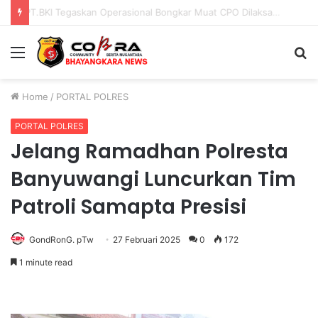
PENGGANTIAN KAPOLRI”KOMPETENSI ABSOLUT PRESIDEN”
Menu
S
fo
Home
/
PORTAL POLRES
PORTAL POLRES
Jelang Ramadhan Polresta
Banyuwangi Luncurkan Tim
Patroli Samapta Presisi
GondRonG. pTw
27 Februari 2025
0
172
1 minute read