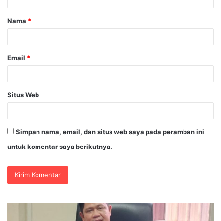
a
Nama
*
r
*
Email
*
Situs Web
Simpan nama, email, dan situs web saya pada peramban ini
untuk komentar saya berikutnya.
PENGGANTI
an
KAPOLRI”KO