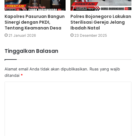
Kapolres Pasuruan Bangun
Polres Bojonegoro Lakukan
Sinergi dengan PKDI,
Sterilisasi Gereja Jelang
Tentang Keamanan Desa
Ibadah Natal
21 Januari 2026
23 Desember 2025
Tinggalkan Balasan
Alamat email Anda tidak akan dipublikasikan.
Ruas yang wajib
ditandai
*
K
o
m
e
n
t