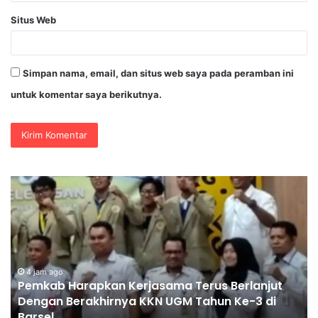
Situs Web
Simpan nama, email, dan situs web saya pada peramban ini
untuk komentar saya berikutnya.
E-
Ti
Sports
Ga
Kapolri
Po
Cup
Tr
2026
Be
Jadi
Ev
Wadah
4
Gen
Pe
5 jam ago
E-Sports Kapolri Cup 2026 Jadi Wadah Gen Z
Z
ya
Kembangkan Potensi di Ekosistem Digital
Kembangkan
Te