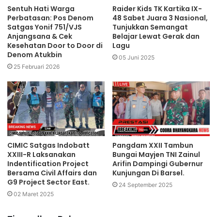
Sentuh Hati Warga
Raider Kids TK Kartika IX-
Perbatasan: Pos Denom
48 Sabet Juara 3 Nasional,
Satgas Yonif 751/VJS
Tunjukkan Semangat
Anjangsana & Cek
Belajar Lewat Gerak dan
Kesehatan Door to Door di
Lagu
Denom Atukbin
05 Juni 2025
25 Februari 2026
CIMIC Satgas Indobatt
Pangdam XXII Tambun
XXIII-R Laksanakan
Bungai Mayjen TNI Zainul
Indentification Project
Arifin Dampingi Gubernur
Bersama Civil Affairs dan
Kunjungan Di Barsel.
G9 Project Sector East.
24 September 2025
02 Maret 2025