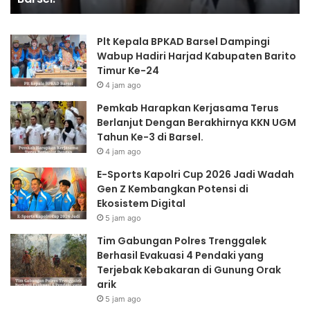
Potensi
Ke
di
di
Plt Kepala BPKAD Barsel Dampingi
Ekosistem
G
Wabup Hadiri Harjad Kabupaten Barito
Digital
Or
Timur Ke-24
ar
4 jam ago
Pemkab Harapkan Kerjasama Terus
Berlanjut Dengan Berakhirnya KKN UGM
Tahun Ke-3 di Barsel.
4 jam ago
E-Sports Kapolri Cup 2026 Jadi Wadah
Gen Z Kembangkan Potensi di
Ekosistem Digital
5 jam ago
Tim Gabungan Polres Trenggalek
Berhasil Evakuasi 4 Pendaki yang
Terjebak Kebakaran di Gunung Orak
arik
5 jam ago