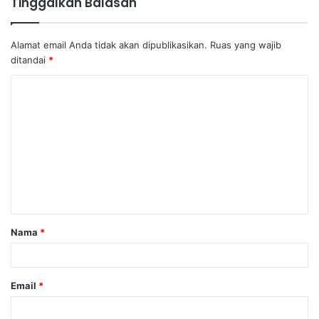
Tinggalkan Balasan
Alamat email Anda tidak akan dipublikasikan.
Ruas yang wajib
ditandai
*
K
o
m
e
n
t
a
Nama
*
r
*
Email
*