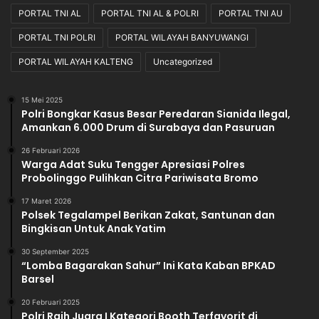
PORTAL TNI AL
PORTAL TNI AL & POLRI
PORTAL TNI AU
PORTAL TNI POLRI
PORTAL WILAYAH BANYUWANGI
PORTAL WILAYAH KALTENG
Uncategorized
15 Mei 2025
Polri Bongkar Kasus Besar Peredaran Sianida Ilegal,
Amankan 6.000 Drum di Surabaya dan Pasuruan
26 Februari 2026
Warga Adat Suku Tengger Apresiasi Polres
Probolinggo Pulihkan Citra Pariwisata Bromo
17 Maret 2026
Polsek Tegalampel Berikan Zakat, Santunan dan
Bingkisan Untuk Anak Yatim
30 September 2025
“Lomba Bagarakan Sahur” Ini Kata Kaban BPKAD
Barsel
20 Februari 2025
Polri Raih Juara I Kategori Booth Terfavorit di