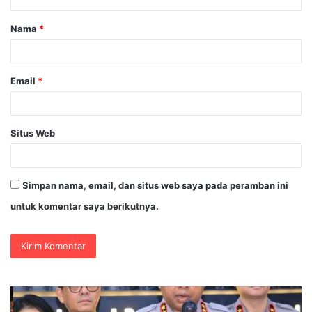
a
Nama
*
r
*
Email
*
Situs Web
Simpan nama, email, dan situs web saya pada peramban ini
untuk komentar saya berikutnya.
Polri
In
Pastikan
Sr