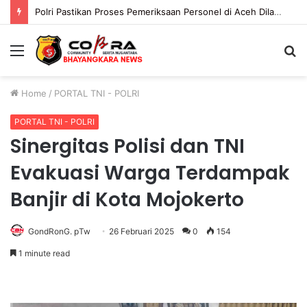
Polri Pastikan Proses Pemeriksaan Personel di Aceh Dilaksanakan Secara Profesional dan Transparan
Menu
S
fo
Home
/
PORTAL TNI - POLRI
PORTAL TNI - POLRI
Sinergitas Polisi dan TNI
Evakuasi Warga Terdampak
Banjir di Kota Mojokerto
GondRonG. pTw
26 Februari 2025
0
154
1 minute read