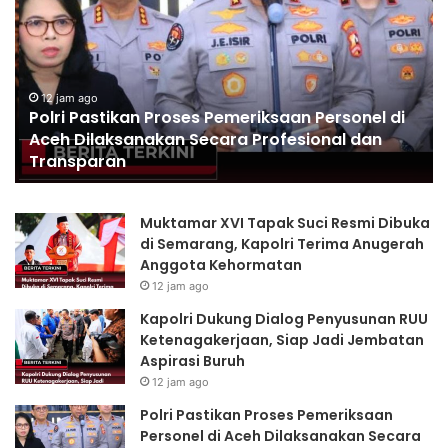
Proses
Ca
Pemeriksaan
Ca
Personel
Po
di
La
Aceh
De
12 jam ago
Polri Pastikan Proses Pemeriksaan Personel di
Dilaksanakan
Dir
Aceh Dilaksanakan Secara Profesional dan
Secara
ke
Transparan
Profesional
Ma
dan
Transparan
Muktamar XVI Tapak Suci Resmi Dibuka
di Semarang, Kapolri Terima Anugerah
Anggota Kehormatan
12 jam ago
Kapolri Dukung Dialog Penyusunan RUU
Ketenagakerjaan, Siap Jadi Jembatan
Aspirasi Buruh
12 jam ago
Polri Pastikan Proses Pemeriksaan
Personel di Aceh Dilaksanakan Secara