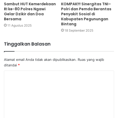
Sambut HUT Kemerdekaan
KOMPAK!!! Sinergitas TNI–
RI ke-80 Polres Ngawi
Polri dan Pemda Berantas
Gelar Dzikir dan Doa
Penyakit Sosial di
Bersama
Kabupaten Pegunungan
Bintang
11 Agustus 2025
18 September 2025
Tinggalkan Balasan
Alamat email Anda tidak akan dipublikasikan.
Ruas yang wajib
ditandai
*
K
o
m
e
n
t